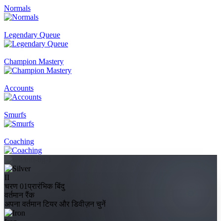
Normals
Legendary Queue
Champion Mastery
Accounts
Smurfs
Coaching
II
चरण 01
प्रारंभिक बिंदु
वर्तमान रैंक
अपना वर्तमान टियर और डिवीज़न चुनें