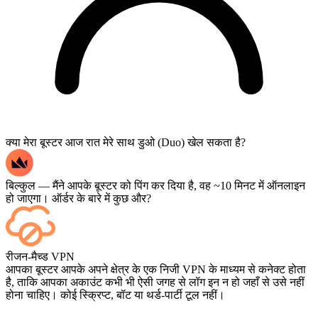
क्या मेरा बूस्टर आज रात मेरे साथ डुओ (Duo) खेल सकता है?
बिल्कुल — मैंने आपके बूस्टर को पिंग कर दिया है, वह ~10 मिनट में ऑनलाइन
हो जाएगा। ऑर्डर के बारे में कुछ और?
हाँ — हर मैच खत्म होते ही आपके डैशबोर्ड पर दिखाई देता है, और यदि आप गेम
रीजन-मैच्ड VPN
को लाइव देखना चाहते हैं, तो चेकआउट के समय Streaming जोड़ें।
आपका बूस्टर आपके अपने क्षेत्र के एक निजी VPN के माध्यम से कनेक्ट होता
है, ताकि आपका अकाउंट कभी भी ऐसी जगह से लॉग इन न हो जहाँ से उसे नहीं
होना चाहिए। कोई स्क्रिप्ट, बॉट या थर्ड-पार्टी टूल नहीं।