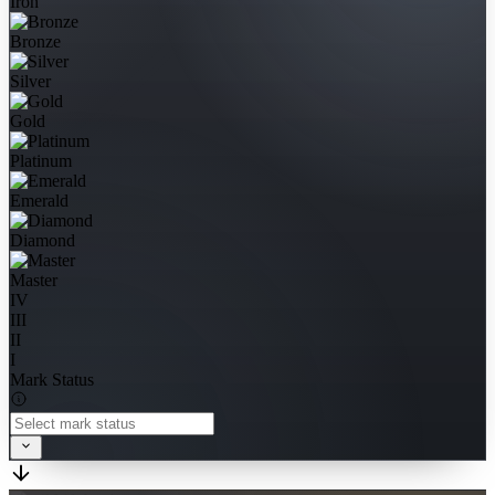
Iron
Bronze
Silver
Gold
Platinum
Emerald
Diamond
Master
IV
III
II
I
Mark Status