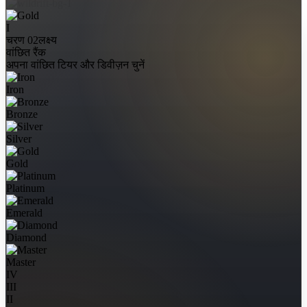
I
चरण 02
लक्ष्य
वांछित रैंक
अपना वांछित टियर और डिवीज़न चुनें
Iron
Bronze
Silver
Gold
Platinum
Emerald
Diamond
Master
IV
III
II