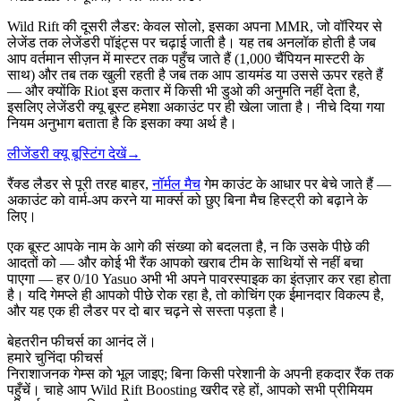
Wild Rift की दूसरी लैडर: केवल सोलो, इसका अपना MMR, जो वॉरियर से
लेजेंड तक लेजेंडरी पॉइंट्स पर चढ़ाई जाती है। यह तब अनलॉक होती है जब
आप वर्तमान सीज़न में मास्टर तक पहुँच जाते हैं (1,000 चैंपियन मास्टरी के
साथ) और तब तक खुली रहती है जब तक आप डायमंड या उससे ऊपर रहते हैं
— और क्योंकि Riot इस कतार में किसी भी डुओ की अनुमति नहीं देता है,
इसलिए लेजेंडरी क्यू बूस्ट हमेशा अकाउंट पर ही खेला जाता है। नीचे दिया गया
नियम अनुभाग बताता है कि इसका क्या अर्थ है।
लीजेंडरी क्यू बूस्टिंग देखें
→
रैंक्ड लैडर से पूरी तरह बाहर,
नॉर्मल मैच
गेम काउंट के आधार पर बेचे जाते हैं —
अकाउंट को वार्म-अप करने या मार्क्स को छुए बिना मैच हिस्ट्री को बढ़ाने के
लिए।
एक बूस्ट आपके नाम के आगे की संख्या को बदलता है, न कि उसके पीछे की
आदतों को — और कोई भी रैंक आपको खराब टीम के साथियों से नहीं बचा
पाएगा — हर 0/10 Yasuo अभी भी अपने पावरस्पाइक का इंतज़ार कर रहा होता
है। यदि गेमप्ले ही आपको पीछे रोक रहा है, तो कोचिंग एक ईमानदार विकल्प है,
और यह एक ही लैडर पर दो बार चढ़ने से सस्ता पड़ता है।
बेहतरीन फीचर्स का आनंद लें।
हमारे चुनिंदा फीचर्स
निराशाजनक गेम्स को भूल जाइए; बिना किसी परेशानी के अपनी हकदार रैंक तक
पहुँचें। चाहे आप Wild Rift Boosting खरीद रहे हों, आपको सभी प्रीमियम