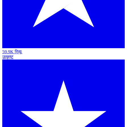
59.9K रिव्यू
उत्कृष्ट