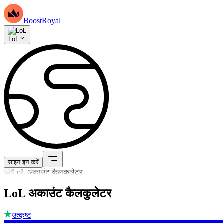
BoostRoyal
LoL
साइन इन करें
LoL अकाउंट कैलकुलेटर
उत्कृष्ट