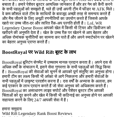
बचाता है। हमारे पेशेवर बूस्टर अत्यधिक जानकार हैं और हर गेम को कैरी करने
के सभी पहलुओं को समझते हैं, भले ही उन्हें अपनी टीम में फीडर या AFK मिले।
वे कम कौशल वाले टीम के साथियों के बावजूद अच्छी तरह से समन्वय करते हैं
और मैच जीतने के लिए अनूठी रणनीतियों का उपयोग करते हैं जिससे आपके
खाते पर उच्च जीत-दर और त्वरित रैंक-अप प्रगति होती है। LoL WR
Legendary Queue Boost आपको खेल में किसी भी टियर और डिवीजन को
खरीदने की अनुमति देता है। खेल के उच्च रैंक पर खेलने से आप बेहतर और
अधिक रोमांचक चुनौतियों का सामना कर पाते हैं और अपने स्मार्टफोन पर खेलने
का बेहतर अनुभव प्राप्त करते हैं।
BoostRoyal पर Wild Rift बूस्ट के लाभ
BoostRoyal बूस्टिंग सेगमेंट में उच्चतम मानक प्रदान करता है। अपने दस से
अधिक वर्षों के संचालन में, इसने सेवा गुणवत्ता के सभी पहलुओं को सिद्ध किया
है। BoostRoyal की सेवाओं को चुनने से आपको पूर्ण संतुष्टि का अनुभव होगा।
हमारी टीम का लक्ष्य किसी भी अपेक्षा से आगे निकलना और हमारी सेवाओं के
सभी पहलुओं में उत्कृष्ट प्रदर्शन करना है। दस वर्षों के अभ्यास के अलावा, हम
कई प्रकार के लाभ प्रदान करते हैं जो सेवा अनुभव को अधिकतम करते हैं।
BoostRoyal का असाधारण लाइव सपोर्ट और पेशेवर बूस्टर टीम आपकी
चिंताओं को दूर करने और खेल में किसी भी कठिनाई का अनुभव होने पर आपकी
सहायता करने के लिए 24/7 आपकी सेवा में है।
हमारा समुदाय
Wild Rift Legendary Rank Boost Reviews