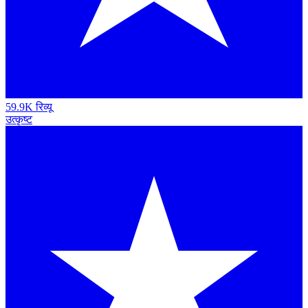
59.9K रिव्यू
उत्कृष्ट