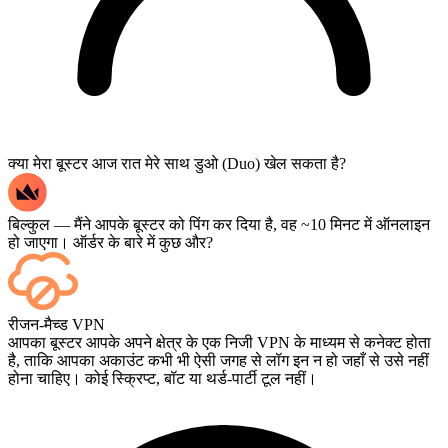
क्या मेरा बूस्टर आज रात मेरे साथ डुओ (Duo) खेल सकता है?
बिल्कुल — मैंने आपके बूस्टर को पिंग कर दिया है, वह ~10 मिनट में ऑनलाइन
हो जाएगा। ऑर्डर के बारे में कुछ और?
हाँ — हर मैच खत्म होते ही आपके डैशबोर्ड पर दिखाई देता है, और यदि आप गेम
रीजन-मैच्ड VPN
को लाइव देखना चाहते हैं, तो चेकआउट के समय Streaming जोड़ें।
आपका बूस्टर आपके अपने क्षेत्र के एक निजी VPN के माध्यम से कनेक्ट होता
है, ताकि आपका अकाउंट कभी भी ऐसी जगह से लॉग इन न हो जहाँ से उसे नहीं
होना चाहिए। कोई स्क्रिप्ट, बॉट या थर्ड-पार्टी टूल नहीं।