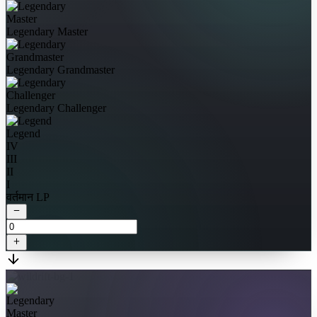
Legendary Master
Legendary Grandmaster
Legendary Challenger
Legend
IV
III
II
I
वर्तमान LP