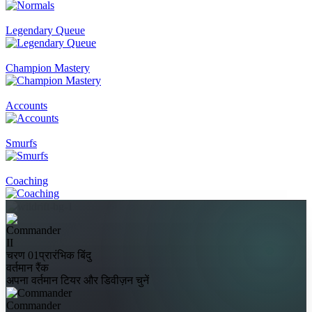
Legendary Queue
Champion Mastery
Accounts
Smurfs
Coaching
II
चरण 01
प्रारंभिक बिंदु
वर्तमान रैंक
अपना वर्तमान टियर और डिवीज़न चुनें
Commander