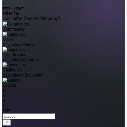
I
चरण 02
लक्ष्य
वांछित रैंक
अपना वांछित टियर और डिवीज़न चुनें
Commander
Legendary Master
Legendary Grandmaster
Legendary Challenger
Legend
IV
III
II
I
सर्वर