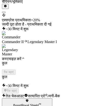
चैंपियन/भूमिकाएं
एक्सप्रेस प्राथमिकता
+20%
जल्दी पूरा होता है - प्राथमिकता दी गई
~30 मिनट में शुरू
Commander II
Legendary Master I
कस्टमाइज़ करें
कुल
रैंक बढ़ाएं
कुल
~30 मिनट में शुरू
रैंक बढ़ाएं
तेज़ चेकआउट
सत्यापित प्रो
मनी-बैक
™
BoostRoyal Shield