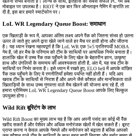
खेलना संभव बनाता है। लॉन्च के साथ, इतिहास का सबसे सफल PC गेम अब
मोबाइल पर उपलब्ध है। RIOT ने एक बार फिर ऑनलाइन गेमिंग में क्रांति ला
दी है, इस बार हमारे स्मार्टफोन पर।
LoL WR Legendary Queue Boost: समाधान
एक खिलाड़ी के रूप में, आपका अंतिम लक्ष्य अपने रैंक को जितना संभव हो उतना
ऊपर ले जाते हुए अपने द्वारा खेले जाने वाले हर मैच पर हावी होना और जीतना
है। यह ध्यान रखना महत्वपूर्ण है कि LoL WR एक 5v5 प्रतिस्पर्धी MOBA
गेम है, जो हर मैच के परिणाम को टीम के साथियों पर अत्यधिक निर्भर बनाता है।
हालांकि खेल में उच्च रैंक तक पहुँचने के लिए खेल के बेहतरीन ज्ञान, उत्कृष्ट
हाथ और उंगलियों के समन्वय की आवश्यकता होती है, अंत में, यह सब टीम के
साथियों पर निर्भर करता है। इसे ध्यान में रखते हुए, ELO hell में आपके वांछित
रैंक तक पहुँचने के लिए ये रणनीतियाँ हमेशा पर्याप्त नहीं होती हैं। यदि आप
खराब टीम के साथियों से निराश हैं और अपने जैसे कौशल और मानसिकता वाले
खिलाड़ियों के साथ उच्च गुणवत्ता वाले मैच खेलने की योजना बना रहे हैं, तो
हमारा प्रीमियम LoL WR Legendary Queue Boost आपके लिए बिल्कुल
उपयुक्त होगा।
Wild Rift बूस्टिंग के लाभ
Wild Rift Boost का मुख्य लाभ यह है कि आप अपनी पसंद का कोई भी रैंक
खरीद सकते हैं और पेशेवर और अधिक मनोरंजक खेलों में खेल सकते हैं। बूस्ट
प्राप्त करना न केवल आपके गेमप्ले और मनोरंजन को बढ़ाता है बल्कि आपको
कम कौशल वाले टीम के साथियों के साथ बहुत सारी निराशा और बर्बाद समय से