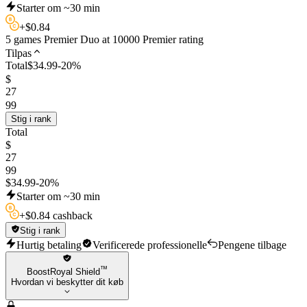
Starter om ~30 min
+
$
0.84
5 games Premier Duo at 10000 Premier rating
Tilpas
Total
$
34.99
-
20
%
$
27
99
Stig i rank
Total
$
27
99
$
34.99
-
20
%
Starter om ~30 min
+
$
0.84 cashback
Stig i rank
Hurtig betaling
Verificerede professionelle
Pengene tilbage
™
BoostRoyal Shield
Hvordan vi beskytter dit køb