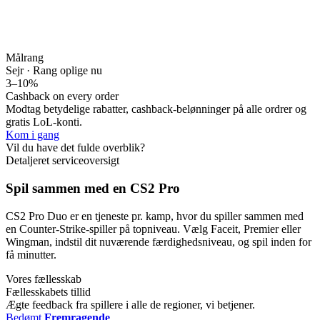
Målrang
Sejr · Rang op
lige nu
3–10%
Cashback on every order
Modtag betydelige rabatter, cashback-belønninger på alle ordrer og
gratis LoL-konti.
Kom i gang
Vil du have det fulde overblik?
Detaljeret serviceoversigt
Spil sammen med en CS2 Pro
CS2 Pro Duo er en tjeneste pr. kamp, hvor du spiller sammen med
en Counter-Strike-spiller på topniveau. Vælg Faceit, Premier eller
Wingman, indstil dit nuværende færdighedsniveau, og spil inden for
få minutter.
Vores fællesskab
Fællesskabets tillid
Ægte feedback fra spillere i alle de regioner, vi betjener.
Bedømt
Fremragende