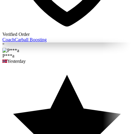
Verified Order
Coach
Carball Boosting
"
P***a
Yesterday