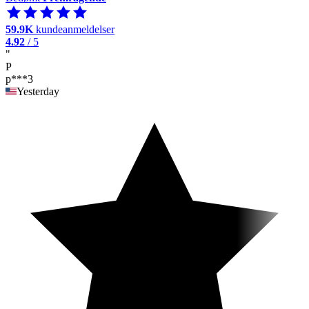
59.9K
kundeanmeldelser
4.92
/ 5
"
P
p***3
Yesterday