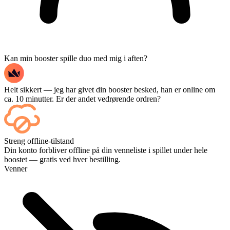
Kan min booster spille duo med mig i aften?
Helt sikkert — jeg har givet din booster besked, han er online om
ca. 10 minutter. Er der andet vedrørende ordren?
Ja – hver kamp vises på dit dashboard, så snart den er slut, og hvis
Streng offline-tilstand
du vil se selve kampene, kan du tilføje Streaming ved kassen.
Din konto forbliver offline på din venneliste i spillet under hele
boostet — gratis ved hver bestilling.
Venner