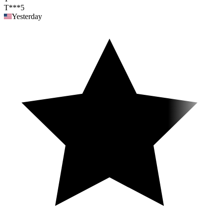
T***5
Yesterday