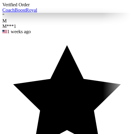
Verified Order
Coach
BoostRoyal
"
M
M***1
1 weeks ago