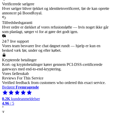
Verificerede sælgere
Hver sælger bliver tjekket og identitetsverificeret, før de kan oprette
annoncer på BoostRoyal.
Tilfredshedsgaranti
Hver ordre er dækket af vores refusionsløfte — hvis noget ikke går
som planlagt, sørger vi for at gøre det godt igen.
24/7 live support
Vores team besvarer live chat døgnet rundt — hjælp er kun en
besked væk før, under og efter købet.
Krypterede betalinger
Kort- og kryptobetalinger kører gennem PCI-DSS-certificerede
gateways med end-to-end-kryptering.
Vores fællesskab
Reviews For This Service
Verified feedback from customers who ordered this exact service.
Bedømt
Fremragende
0.2K
kundeanmeldelser
4.96
/ 5
"
T