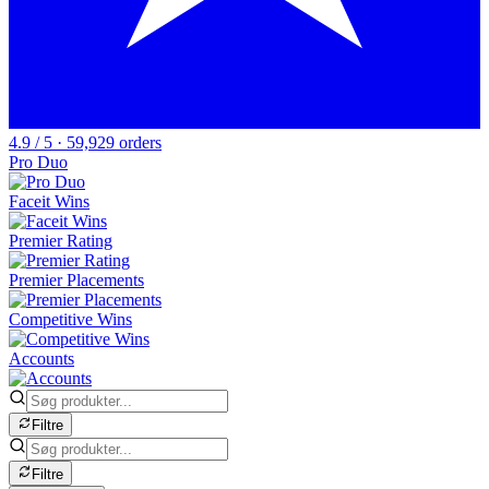
4.9 / 5 · 59,929 orders
Pro Duo
Faceit Wins
Premier Rating
Premier Placements
Competitive Wins
Accounts
Filtre
Filtre