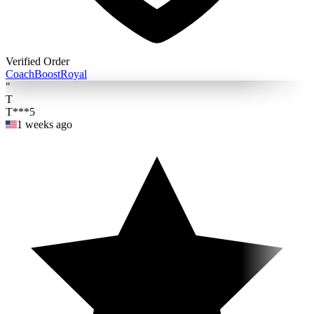
Verified Order
Coach
BoostRoyal
"
T
T***5
1 weeks ago