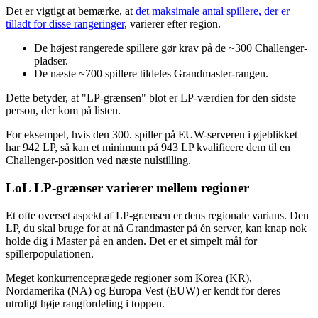
Det er vigtigt at bemærke, at
det maksimale antal spillere, der er
tilladt for disse rangeringer
, varierer efter region.
De højest rangerede spillere gør krav på de ~300 Challenger-
pladser.
De næste ~700 spillere tildeles Grandmaster-rangen.
Dette betyder, at "LP-grænsen" blot er LP-værdien for den sidste
person, der kom på listen.
For eksempel, hvis den 300. spiller på EUW-serveren i øjeblikket
har 942 LP, så kan et minimum på 943 LP kvalificere dem til en
Challenger-position ved næste nulstilling.
LoL LP-grænser varierer mellem regioner
Et ofte overset aspekt af LP-grænsen er dens regionale varians. Den
LP, du skal bruge for at nå Grandmaster på én server, kan knap nok
holde dig i Master på en anden. Det er et simpelt mål for
spillerpopulationen.
Meget konkurrenceprægede regioner som Korea (KR),
Nordamerika (NA) og Europa Vest (EUW) er kendt for deres
utroligt høje rangfordeling i toppen.