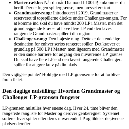
Master-række:
Når du når Diamond I 100LP, ankommer du
hertil. Der er ingen spillergrænse, men presset er stort.
Grandmaster-rang:
Introduceret i 2019, Grandmaster er
reserveret til topspillerne direkte under Challenger-rangen. For
at komme ind skal du have mindst 200 LP i Master, men det
grundlæggende krav er at have flere LP end den lavest
rangerede Grandmaster-spiller i din region.
Challenger-rang:
Den højeste rang. Dette er den endelige
destination for enhver seriøs rangeret spiller. Det kræver et
grundlag på 500 LP i Master, men ligesom med Grandmaster
er den sande barriere for adgang den nuværende LP-grænse.
Du skal have flere LP end den lavest rangerede Challenger-
spiller for at gøre krav på din plads.
Den vigtigste pointe? Hold øje med LP-grænserne for at forblive
foran feltet.
Den daglige nulstilling: Hvordan Grandmaster og
Challenger LP-grænsen fungerer
LP-grænsen nulstilles hver eneste dag. Hver 24. time bliver den
rangerede rangliste for Master og derover genberegnet. Systemet
sorterer hver spiller efter deres nuværende LP og tildeler de øverste
pladser derefter.