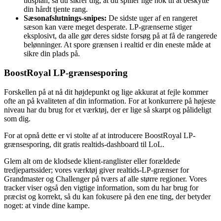
tidsplan, så du sikrer dig, at du spiller lige nok til at beskytte
din hårdt tjente rang.
Sæsonafslutnings-snipes:
De sidste uger af en rangeret
sæson kan være meget desperate. LP-grænserne stiger
eksplosivt, da alle gør deres sidste forsøg på at få de rangerede
belønninger. At spore grænsen i realtid er din eneste måde at
sikre din plads på.
BoostRoyal LP-grænsesporing
Forskellen på at nå dit højdepunkt og lige akkurat at fejle kommer
ofte an på kvaliteten af din information. For at konkurrere på højeste
niveau har du brug for et værktøj, der er lige så skarpt og pålideligt
som dig.
For at opnå dette er vi stolte af at introducere BoostRoyal LP-
grænsesporing, dit gratis realtids-dashboard til LoL.
Glem alt om de klodsede klient-ranglister eller forældede
tredjepartssider; vores værktøj giver realtids-LP-grænser for
Grandmaster og Challenger på tværs af alle større regioner. Vores
tracker viser også den vigtige information, som du har brug for
præcist og korrekt, så du kan fokusere på den ene ting, der betyder
noget: at vinde dine kampe.