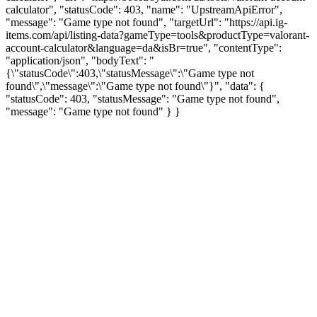
calculator", "statusCode": 403, "name": "UpstreamApiError",
"message": "Game type not found", "targetUrl": "https://api.ig-
items.com/api/listing-data?gameType=tools&productType=valorant-
account-calculator&language=da&isBr=true", "contentType":
"application/json", "bodyText": "
{\"statusCode\":403,\"statusMessage\":\"Game type not
found\",\"message\":\"Game type not found\"}", "data": {
"statusCode": 403, "statusMessage": "Game type not found",
"message": "Game type not found" } }