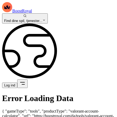
BoostRoyal
Find dine spil, tjenester...
Log ind
Error Loading Data
{ "gameType": "tools", "productType": "valorant-account-
calculator", "url": "https://boostroyal.com/da/tools/valorant-account-