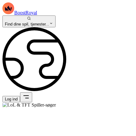
BoostRoyal
Find dine spil, tjenester...
Log ind