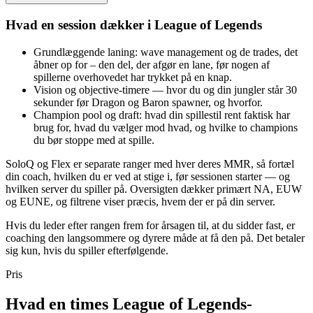
Hvad en session dækker i League of Legends
Grundlæggende laning: wave management og de trades, det
åbner op for – den del, der afgør en lane, før nogen af
spillerne overhovedet har trykket på en knap.
Vision og objective-timere — hvor du og din jungler står 30
sekunder før Dragon og Baron spawner, og hvorfor.
Champion pool og draft: hvad din spillestil rent faktisk har
brug for, hvad du vælger mod hvad, og hvilke to champions
du bør stoppe med at spille.
SoloQ og Flex er separate ranger med hver deres MMR, så fortæl
din coach, hvilken du er ved at stige i, før sessionen starter — og
hvilken server du spiller på. Oversigten dækker primært NA, EUW
og EUNE, og filtrene viser præcis, hvem der er på din server.
Hvis du leder efter rangen frem for årsagen til, at du sidder fast, er
coaching den langsommere og dyrere måde at få den på. Det betaler
sig kun, hvis du spiller efterfølgende.
Pris
Hvad en times League of Legends-