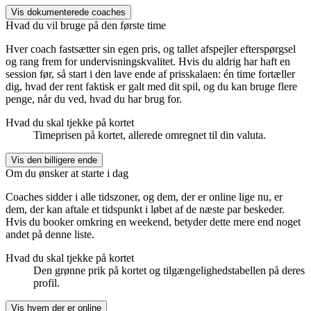
Vis dokumenterede coaches
Hvad du vil bruge på den første time
Hver coach fastsætter sin egen pris, og tallet afspejler efterspørgsel
og rang frem for undervisningskvalitet. Hvis du aldrig har haft en
session før, så start i den lave ende af prisskalaen: én time fortæller
dig, hvad der rent faktisk er galt med dit spil, og du kan bruge flere
penge, når du ved, hvad du har brug for.
Hvad du skal tjekke på kortet
Timeprisen på kortet, allerede omregnet til din valuta.
Vis den billigere ende
Om du ønsker at starte i dag
Coaches sidder i alle tidszoner, og dem, der er online lige nu, er
dem, der kan aftale et tidspunkt i løbet af de næste par beskeder.
Hvis du booker omkring en weekend, betyder dette mere end noget
andet på denne liste.
Hvad du skal tjekke på kortet
Den grønne prik på kortet og tilgængelighedstabellen på deres
profil.
Vis hvem der er online