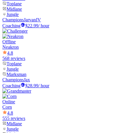
Toplane
Midlane
Jungle
Champions
JarvanIV
Coaching
$22.99
/ hour
Offline
Neakron
4.8
568 reviews
Toplane
Jungle
Marksman
Champions
Jax
Coaching
$28.99
/ hour
Online
Corn
4.8
555 reviews
Midlane
Jungle