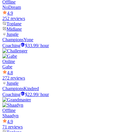
Offline
NoDream
4.9
252 reviews
Toplane
Midlane
Jungle
Champions
Yone
Coaching
$33.99
/ hour
Online
Gabe
4.8
272 reviews
Jungle
Champions
Kindred
Coaching
$22.99
/ hour
Offline
Shaadyn
4.9
71 reviews