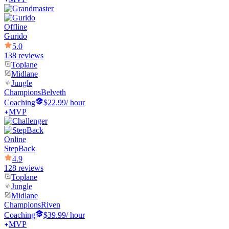
Offline
Gurido
5.0
138 reviews
Toplane
Midlane
Jungle
Champions
Belveth
Coaching
$22.99
/ hour
MVP
Online
StepBack
4.9
128 reviews
Toplane
Jungle
Midlane
Champions
Riven
Coaching
$39.99
/ hour
MVP