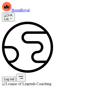
BoostRoyal
LoL
Log ind