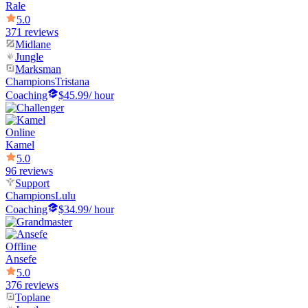
Rale
5.0
371 reviews
Midlane
Jungle
Marksman
Champions
Tristana
Coaching
$45.99
/ hour
Online
Kamel
5.0
96 reviews
Support
Champions
Lulu
Coaching
$34.99
/ hour
Offline
Ansefe
5.0
376 reviews
Toplane