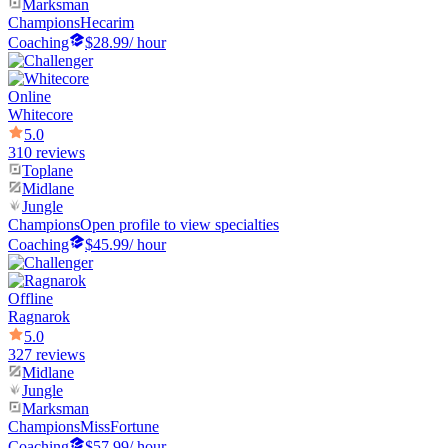
Marksman
Champions
Hecarim
Coaching
$28.99
/ hour
Online
Whitecore
5.0
310 reviews
Toplane
Midlane
Jungle
Champions
Open profile to view specialties
Coaching
$45.99
/ hour
Offline
Ragnarok
5.0
327 reviews
Midlane
Jungle
Marksman
Champions
MissFortune
Coaching
$57.99
/ hour