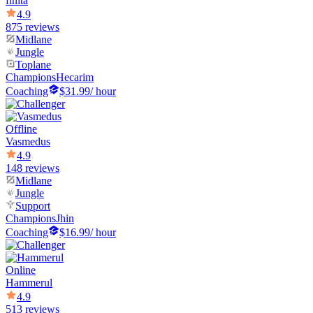
finita
4.9
875 reviews
Midlane
Jungle
Toplane
Champions
Hecarim
Coaching
$31.99
/ hour
Offline
Vasmedus
4.9
148 reviews
Midlane
Jungle
Support
Champions
Jhin
Coaching
$16.99
/ hour
Online
Hammerul
4.9
513 reviews