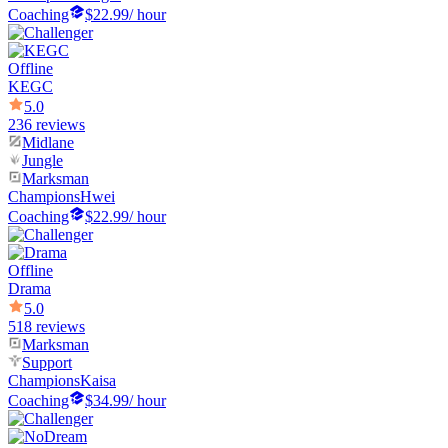
Coaching
$22.99
/ hour
Offline
KEGC
5.0
236 reviews
Midlane
Jungle
Marksman
Champions
Hwei
Coaching
$22.99
/ hour
Offline
Drama
5.0
518 reviews
Marksman
Support
Champions
Kaisa
Coaching
$34.99
/ hour