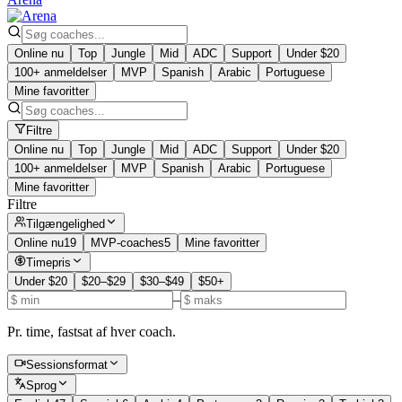
Online nu
Top
Jungle
Mid
ADC
Support
Under $20
100+ anmeldelser
MVP
Spanish
Arabic
Portuguese
Mine favoritter
Filtre
Online nu
Top
Jungle
Mid
ADC
Support
Under $20
100+ anmeldelser
MVP
Spanish
Arabic
Portuguese
Mine favoritter
Filtre
Tilgængelighed
Online nu
19
MVP-coaches
5
Mine favoritter
Timepris
Under $20
$20–$29
$30–$49
$50+
–
Pr. time, fastsat af hver coach.
Sessionsformat
Sprog