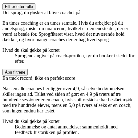
Filtrer efter rolle
Det sprog, du ønsker at blive coachet på
En times coaching er en times samtale. Hvis du arbejder på dit
andetsprog, mister du nuancerne, hvilket er den eneste del, der er
værd at betale for. Sprogfilteret viser, hvad det nuværende hold
dækker, og hvor mange coaches der er bag hvert sprog.
Hvad du skal tjekke på kortet
Sprogene angivet på coach-profilen, før du booker i stedet for
efter.
Åbn filtrene
En track record, ikke en perfekt score
Næsten alle coaches her ligger over 4,9, så selve bedømmelsen
skiller ingen ad. Tallet ved siden af gør: en 4,9 på tværs af tre
hundrede sessioner er en coach, hvis spilforståelse har bestået mødet
med tre hundrede elever, mens en 5,0 på tværs af seks er en coach,
som ingen endnu har testet.
Hvad du skal tjekke på kortet
Bedømmelse og antal anmeldelser sammenholdt med
feedback-historikken på profilen.