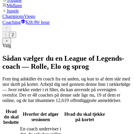
Toplane
Midlane
Jungle
Champions
Viego
Coaching
$28.99
/ hour
1
2
Valg
Sådan vælger du en League of Legends-
coach — Rolle, Elo og sprog
Fem ting adskiller én coach fra en anden, og kun to af dem står med
stor skrift på kortet. Arbejd dig ned gennem denne liste i rækkefølge
— hver række ender i et filter, du kan anvende på oversigten
ovenfor. Der er 48 coaches på denne side lige nu, 19 af dem er
online, og de har tilsammen 12,619 offentliggjorte anmeldelser.
Hvad
Hvorfor det afgør
Hvad du skal tjekke
du skal
sessionen
på kortet
beslutte
En coach underviser i