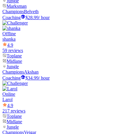
Jungle
Marksman
Champions
Belveth
Coaching
$28.99
/ hour
Offline
shanka
4.9
59 reviews
Toplane
Midlane
Jungle
Champions
Akshan
Coaching
$34.99
/ hour
Online
Larol
4.9
217 reviews
Toplane
Midlane
Jungle
Champions
Veigar