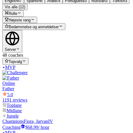
English
47
Spanish
6
Arabic
4
Portuguese
3
Russian
3
Turkish
3
Vis alle (12)
Rolle
Højeste rang
Bedømmelse og anmeldelser
Server
48 coaches
Topvalg
MVP
Online
Father
5.0
1191 reviews
Toplane
Midlane
Jungle
Champions
Fiora, JarvanIV
Coaching
$68.99
/ hour
MVP