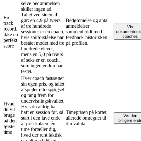
selve bedømmelsen
skiller ingen ad.
Tallet ved siden af
En
gør: en 4,9 på tværs
Bedømmelse og antal
track
af tre hundrede
anmeldelser
Vis
record,
sessioner er en coach,
sammenholdt med
dokumentere
ikke en
coaches
hvis spilforståelse har
feedback-historikken
perfekt
bestået mødet med tre
på profilen.
score
hundrede elever,
mens en 5,0 på tværs
af seks er en coach,
som ingen endnu har
testet.
Hver coach fastsætter
sin egen pris, og tallet
afspejler efterspørgsel
og rang frem for
undervisningskvalitet.
Hvad
Hvis du aldrig har
du vil
haft en session før, så
Timeprisen på kortet,
bruge
Vis den
start i den lave ende
allerede omregnet til
på den
billigere end
af prisskalaen: én
din valuta.
første
time fortæller dig,
time
hvad der rent faktisk
er galt med dit spil,