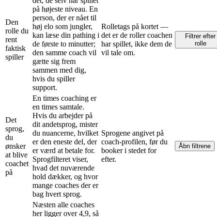
det, de selv har spillet
på højeste niveau. En
person, der er nået til
Den
høj elo som jungler,
Rolletags på kortet —
rolle du
kan læse din pathing i
det er de roller coachen
Filtrer efter
rent
de første to minutter;
har spillet, ikke dem de
rolle
faktisk
den samme coach vil
vil tale om.
spiller
gætte sig frem
sammen med dig,
hvis du spiller
support.
En times coaching er
en times samtale.
Hvis du arbejder på
Det
dit andetsprog, mister
sprog,
du nuancerne, hvilket
Sprogene angivet på
du
er den eneste del, der
coach-profilen, før du
ønsker
Åbn filtrene
er værd at betale for.
booker i stedet for
at blive
Sprogfilteret viser,
efter.
coachet
hvad det nuværende
på
hold dækker, og hvor
mange coaches der er
bag hvert sprog.
Næsten alle coaches
her ligger over 4,9, så