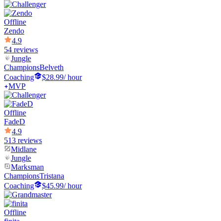
Offline
Zendo
4.9
54 reviews
Jungle
Champions
Belveth
Coaching
$28.99
/ hour
MVP
Offline
FadeD
4.9
513 reviews
Midlane
Jungle
Marksman
Champions
Tristana
Coaching
$45.99
/ hour
Offline