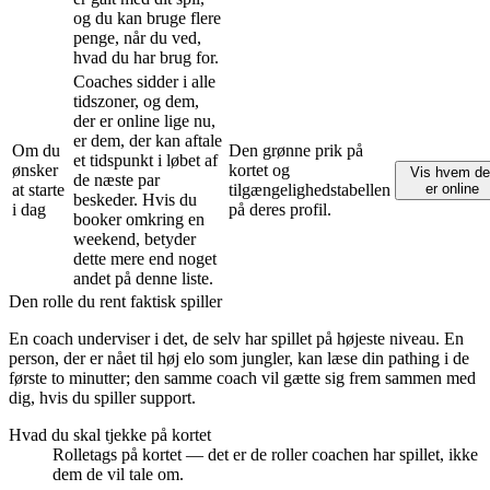
og du kan bruge flere
penge, når du ved,
hvad du har brug for.
Coaches sidder i alle
tidszoner, og dem,
der er online lige nu,
er dem, der kan aftale
Om du
Den grønne prik på
et tidspunkt i løbet af
ønsker
kortet og
Vis hvem de
de næste par
at starte
tilgængelighedstabellen
er online
beskeder. Hvis du
i dag
på deres profil.
booker omkring en
weekend, betyder
dette mere end noget
andet på denne liste.
Den rolle du rent faktisk spiller
En coach underviser i det, de selv har spillet på højeste niveau. En
person, der er nået til høj elo som jungler, kan læse din pathing i de
første to minutter; den samme coach vil gætte sig frem sammen med
dig, hvis du spiller support.
Hvad du skal tjekke på kortet
Rolletags på kortet — det er de roller coachen har spillet, ikke
dem de vil tale om.