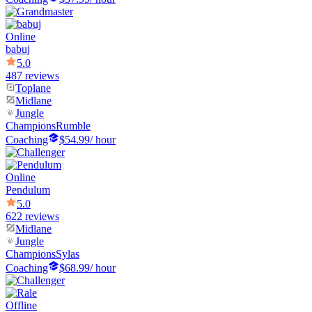
Online
babuj
5.0
487 reviews
Toplane
Midlane
Jungle
Champions
Rumble
Coaching
$54.99
/ hour
Online
Pendulum
5.0
622 reviews
Midlane
Jungle
Champions
Sylas
Coaching
$68.99
/ hour
Offline