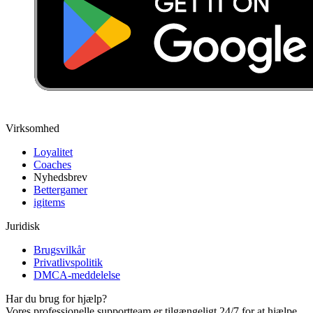
Virksomhed
Loyalitet
Coaches
Nyhedsbrev
Bettergamer
igitems
Juridisk
Brugsvilkår
Privatlivspolitik
DMCA-meddelelse
Har du brug for hjælp?
Vores professionelle supportteam er tilgængeligt 24/7 for at hjælpe