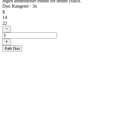
Ingen anmeldelser endnu for denne coach.
Duo Rangeret ·
3
x
$
14
22
Køb Duo