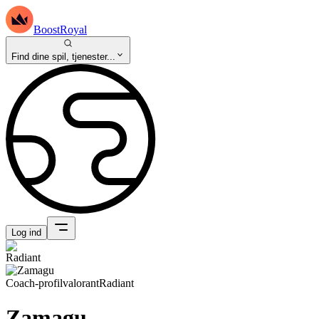
BoostRoyal
Find dine spil, tjenester...
Log ind
Coach-profil
valorant
Radiant
Zamagu