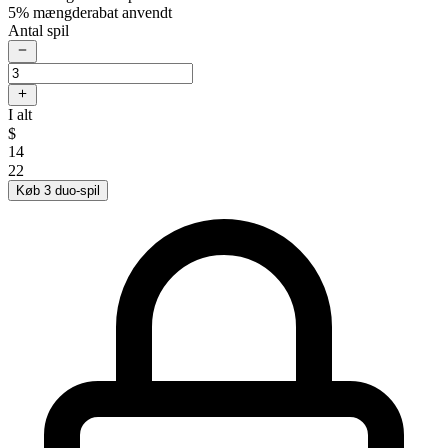
5% mængderabat anvendt
Antal spil
I alt
$
14
22
Køb 3 duo-spil