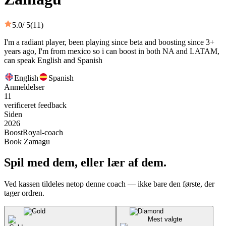
5.0
/ 5
(11)
I'm a radiant player, been playing since beta and boosting since 3+
years ago, I'm from mexico so i can boost in both NA and LATAM,
can speak English and Spanish
English
Spanish
Anmeldelser
11
verificeret feedback
Siden
2026
BoostRoyal-coach
Book Zamagu
Spil med dem, eller lær af dem.
Ved kassen tildeles netop denne coach — ikke bare den første, der
tager ordren.
Mest valgte