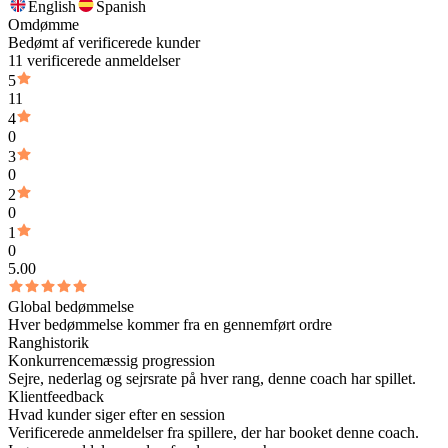
English
Spanish
Omdømme
Bedømt af verificerede kunder
11 verificerede anmeldelser
5
11
4
0
3
0
2
0
1
0
5.00
Global bedømmelse
Hver bedømmelse kommer fra en gennemført ordre
Ranghistorik
Konkurrencemæssig progression
Sejre, nederlag og sejrsrate på hver rang, denne coach har spillet.
Klientfeedback
Hvad kunder siger efter en session
Verificerede anmeldelser fra spillere, der har booket denne coach.