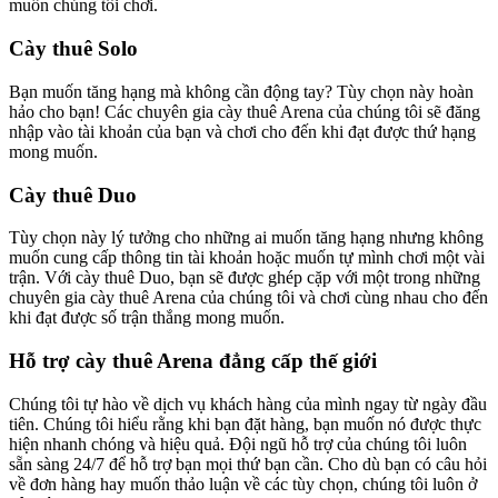
muốn chúng tôi chơi.
Cày thuê Solo
Bạn muốn tăng hạng mà không cần động tay? Tùy chọn này hoàn
hảo cho bạn! Các chuyên gia cày thuê Arena của chúng tôi sẽ đăng
nhập vào tài khoản của bạn và chơi cho đến khi đạt được thứ hạng
mong muốn.
Cày thuê Duo
Tùy chọn này lý tưởng cho những ai muốn tăng hạng nhưng không
muốn cung cấp thông tin tài khoản hoặc muốn tự mình chơi một vài
trận. Với cày thuê Duo, bạn sẽ được ghép cặp với một trong những
chuyên gia cày thuê Arena của chúng tôi và chơi cùng nhau cho đến
khi đạt được số trận thắng mong muốn.
Hỗ trợ cày thuê Arena đẳng cấp thế giới
Chúng tôi tự hào về dịch vụ khách hàng của mình ngay từ ngày đầu
tiên. Chúng tôi hiểu rằng khi bạn đặt hàng, bạn muốn nó được thực
hiện nhanh chóng và hiệu quả. Đội ngũ hỗ trợ của chúng tôi luôn
sẵn sàng 24/7 để hỗ trợ bạn mọi thứ bạn cần. Cho dù bạn có câu hỏi
về đơn hàng hay muốn thảo luận về các tùy chọn, chúng tôi luôn ở