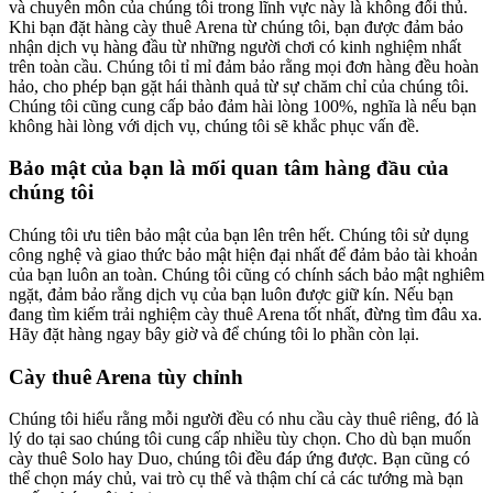
và chuyên môn của chúng tôi trong lĩnh vực này là không đối thủ.
Khi bạn đặt hàng cày thuê Arena từ chúng tôi, bạn được đảm bảo
nhận dịch vụ hàng đầu từ những người chơi có kinh nghiệm nhất
trên toàn cầu. Chúng tôi tỉ mỉ đảm bảo rằng mọi đơn hàng đều hoàn
hảo, cho phép bạn gặt hái thành quả từ sự chăm chỉ của chúng tôi.
Chúng tôi cũng cung cấp bảo đảm hài lòng 100%, nghĩa là nếu bạn
không hài lòng với dịch vụ, chúng tôi sẽ khắc phục vấn đề.
Bảo mật của bạn là mối quan tâm hàng đầu của
chúng tôi
Chúng tôi ưu tiên bảo mật của bạn lên trên hết. Chúng tôi sử dụng
công nghệ và giao thức bảo mật hiện đại nhất để đảm bảo tài khoản
của bạn luôn an toàn. Chúng tôi cũng có chính sách bảo mật nghiêm
ngặt, đảm bảo rằng dịch vụ của bạn luôn được giữ kín. Nếu bạn
đang tìm kiếm trải nghiệm cày thuê Arena tốt nhất, đừng tìm đâu xa.
Hãy đặt hàng ngay bây giờ và để chúng tôi lo phần còn lại.
Cày thuê Arena tùy chỉnh
Chúng tôi hiểu rằng mỗi người đều có nhu cầu cày thuê riêng, đó là
lý do tại sao chúng tôi cung cấp nhiều tùy chọn. Cho dù bạn muốn
cày thuê Solo hay Duo, chúng tôi đều đáp ứng được. Bạn cũng có
thể chọn máy chủ, vai trò cụ thể và thậm chí cả các tướng mà bạn