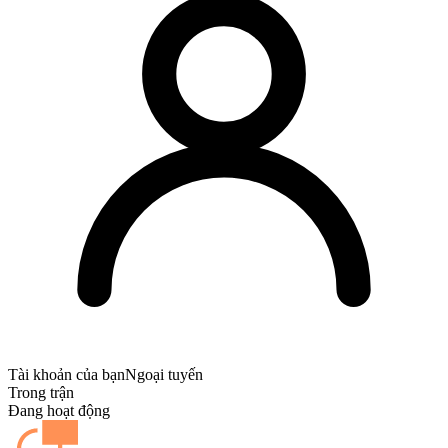
Tài khoản của bạn
Ngoại tuyến
Trong trận
Đang hoạt động