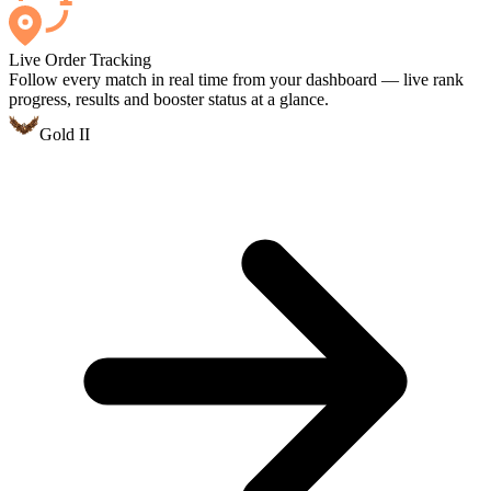
Live Order Tracking
Follow every match in real time from your dashboard — live rank
progress, results and booster status at a glance.
Gold II