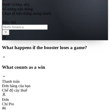
3
Bước 01
Mục tiêu
Số lượng trận thắng
Chọn số trận thắng mong muốn
Máy chủ
What happens if the booster loses a game?
What counts as a win
Thanh toán
Đơn hàng của bạn
Chế độ cày thuê
Đơn
Chỉ Pro