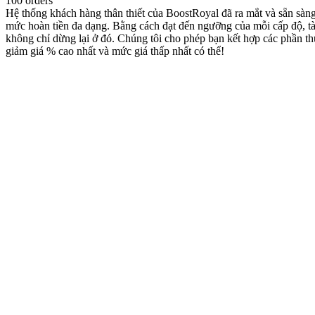
100 orders
Hệ thống khách hàng thân thiết của BoostRoyal đã ra mắt và sẵn sàn
mức hoàn tiền đa dạng. Bằng cách đạt đến ngưỡng của mỗi cấp độ, tà
không chỉ dừng lại ở đó. Chúng tôi cho phép bạn kết hợp các phần t
giảm giá % cao nhất và mức giá thấp nhất có thể!