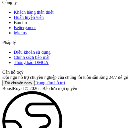
Công ty
Khách hàng thân thiết
Huấn luyện viên
Bản tin
Bettergamer
igitems
Pháp lý
Điều khoản sử dụng
Chính sách bảo mật
Thông báo DMCA
Cần hỗ trợ?
Đội ngũ hỗ trợ chuyên nghiệp của chúng tôi luôn sẵn sàng 24/7 để gi
Trung tâm hỗ trợ
Trò chuyện ngay
BoostRoyal © 2026 - Bảo lưu mọi quyền