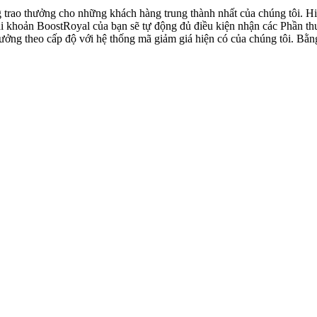
g trao thưởng cho những khách hàng trung thành nhất của chúng tôi. H
i khoản BoostRoyal của bạn sẽ tự động đủ điều kiện nhận các Phần thư
hưởng theo cấp độ với hệ thống mã giảm giá hiện có của chúng tôi. Bằ