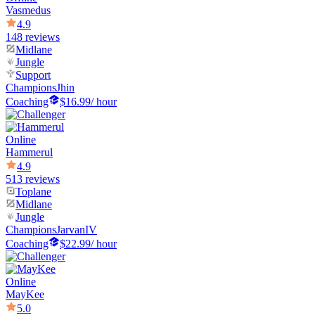
Vasmedus
4.9
148 reviews
Midlane
Jungle
Support
Champions
Jhin
Coaching
$16.99
/ hour
Online
Hammerul
4.9
513 reviews
Toplane
Midlane
Jungle
Champions
JarvanIV
Coaching
$22.99
/ hour
Online
MayKee
5.0