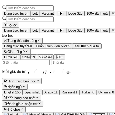
Đang trực tuyến
LoL
Valorant
TFT
Dưới $20
100+ đánh giá
M
Bộ lọc
Đang trực tuyến
LoL
Valorant
TFT
Dưới $20
100+ đánh giá
M
Bộ lọc
Trạng thái sẵn sàng
Đang trực tuyến
60
Huấn luyện viên MVP
5
Yêu thích của tôi
Giá mỗi giờ
Dưới $20
$20–$29
$30–$49
$50+
–
Mỗi giờ, do từng huấn luyện viên thiết lập.
Hình thức buổi học
Ngôn ngữ
English
156
Spanish
26
Arabic
11
Russian
11
Turkish
8
Ukrainian
8
Xếp hạng cao nhất
Đánh giá & nhận xét
Trò chơi
LoL
Valorant
Wild Rift
TFT