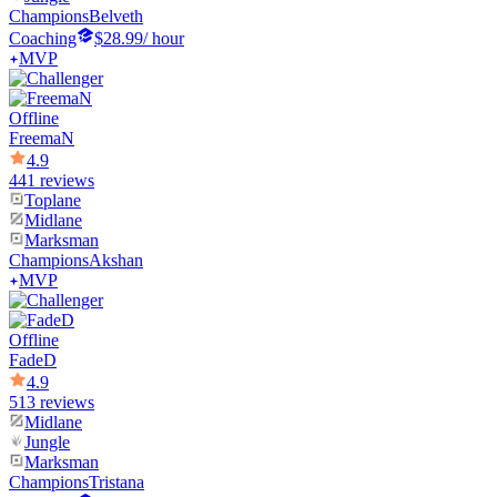
Champions
Belveth
Coaching
$28.99
/ hour
MVP
Offline
FreemaN
4.9
441 reviews
Toplane
Midlane
Marksman
Champions
Akshan
MVP
Offline
FadeD
4.9
513 reviews
Midlane
Jungle
Marksman
Champions
Tristana