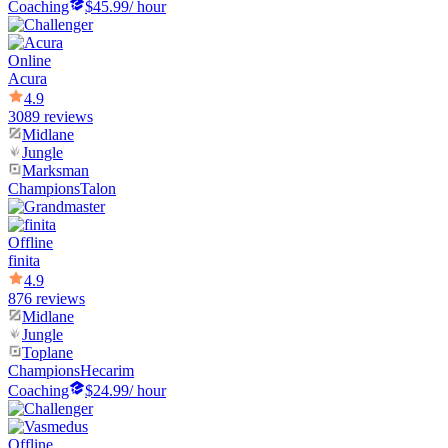
Coaching
$45.99
/ hour
Online
Acura
4.9
3089 reviews
Midlane
Jungle
Marksman
Champions
Talon
Offline
finita
4.9
876 reviews
Midlane
Jungle
Toplane
Champions
Hecarim
Coaching
$24.99
/ hour
Offline