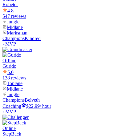
Robeter
4.8
547 reviews
Jungle
Midlane
Marksman
Champions
Kindred
MVP
Offline
Gurido
5.0
138 reviews
Toplane
Midlane
Jungle
Champions
Belveth
Coaching
$22.99
/ hour
MVP
Online
StepBack