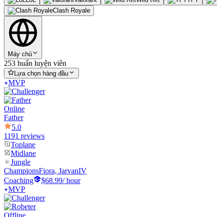
Clash Royale
Máy chủ
253 huấn luyện viên
Lựa chọn hàng đầu
MVP
Online
Father
5.0
1191 reviews
Toplane
Midlane
Jungle
Champions
Fiora, JarvanIV
Coaching
$68.99
/ hour
MVP
Offline