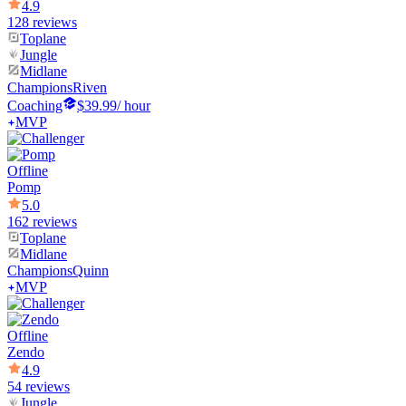
4.9
128 reviews
Toplane
Jungle
Midlane
Champions
Riven
Coaching
$39.99
/ hour
MVP
Offline
Pomp
5.0
162 reviews
Toplane
Midlane
Champions
Quinn
MVP
Offline
Zendo
4.9
54 reviews
Jungle