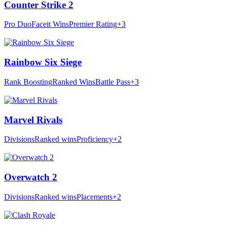
Counter Strike 2
Pro Duo
Faceit Wins
Premier Rating
+3
Rainbow Six Siege
Rank Boosting
Ranked Wins
Battle Pass
+3
Marvel Rivals
Divisions
Ranked wins
Proficiency
+2
Overwatch 2
Divisions
Ranked wins
Placements
+2