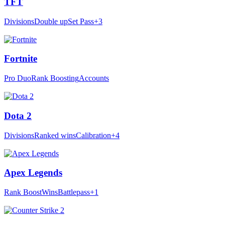
TFT
Divisions
Double up
Set Pass
+3
Fortnite
Pro Duo
Rank Boosting
Accounts
Dota 2
Divisions
Ranked wins
Calibration
+4
Apex Legends
Rank Boost
Wins
Battlepass
+1