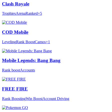
Clash Royale
Trophies
Arena
Ranked
+5
COD Mobile
Leveling
Rank Boost
Camos
+1
Mobile Legends: Bang Bang
Rank boost
Accounts
FREE FIRE
Rank Boosting
Win Boost
Account Driving