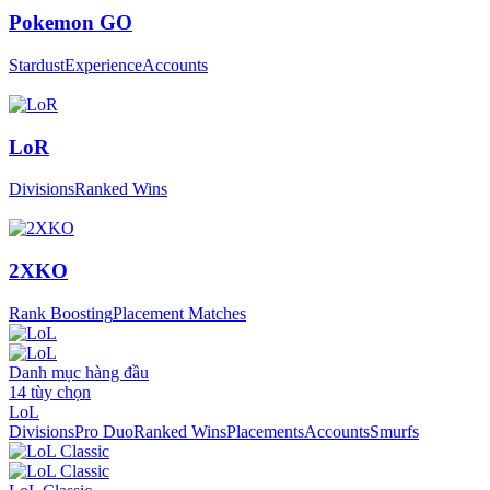
Pokemon GO
Stardust
Experience
Accounts
LoR
Divisions
Ranked Wins
2XKO
Rank Boosting
Placement Matches
Danh mục hàng đầu
14
tùy chọn
LoL
Divisions
Pro Duo
Ranked Wins
Placements
Accounts
Smurfs