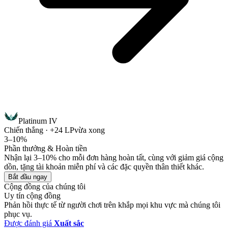
Platinum IV
Chiến thắng · +24 LP
vừa xong
3–10%
Phần thưởng & Hoàn tiền
Nhận lại 3–10% cho mỗi đơn hàng hoàn tất, cùng với giảm giá cộng
dồn, tặng tài khoản miễn phí và các đặc quyền thân thiết khác.
Bắt đầu ngay
Cộng đồng của chúng tôi
Uy tín cộng đồng
Phản hồi thực tế từ người chơi trên khắp mọi khu vực mà chúng tôi
phục vụ.
Được đánh giá
Xuất sắc