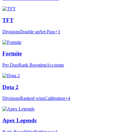
TFT
Divisions
Double up
Set Pass
+3
Fortnite
Pro Duo
Rank Boosting
Accounts
Dota 2
Divisions
Ranked wins
Calibration
+4
Apex Legends
Rank Boost
Wins
Battlepass
+1