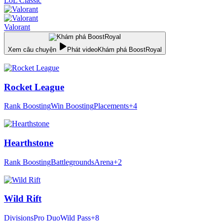
LoL Classic
Valorant
Xem câu chuyện
Phát video
Khám phá BoostRoyal
Rocket League
Rank Boosting
Win Boosting
Placements
+4
Hearthstone
Rank Boosting
Battlegrounds
Arena
+2
Wild Rift
Divisions
Pro Duo
Wild Pass
+8