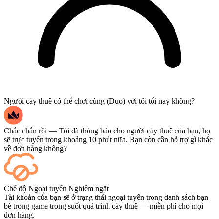
Người cày thuê có thể chơi cùng (Duo) với tôi tối nay không?
Chắc chắn rồi — Tôi đã thông báo cho người cày thuê của bạn, họ
sẽ trực tuyến trong khoảng 10 phút nữa. Bạn còn cần hỗ trợ gì khác
về đơn hàng không?
Có chứ — mọi trận đấu sẽ hiển thị trên bảng điều khiển của bạn
Chế độ Ngoại tuyến Nghiêm ngặt
ngay khi kết thúc, và nếu bạn muốn xem trực tiếp các trận đấu, hãy
Tài khoản của bạn sẽ ở trạng thái ngoại tuyến trong danh sách bạn
thêm tính năng Phát trực tuyến (Streaming) khi thanh toán.
bè trong game trong suốt quá trình cày thuê — miễn phí cho mọi
đơn hàng.