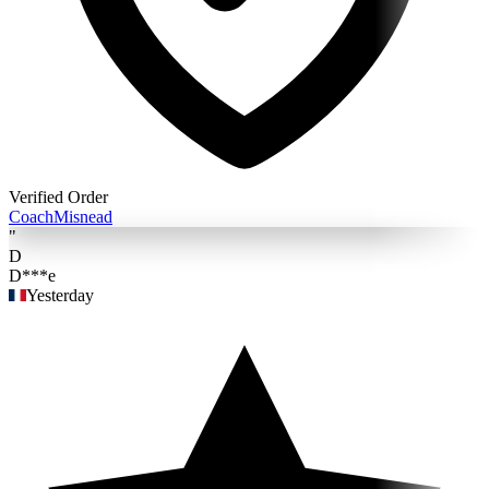
Verified Order
Coach
Misnead
"
D
D***e
Yesterday