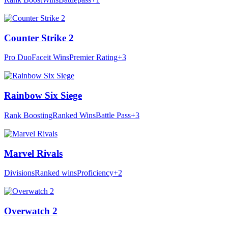
Counter Strike 2
Pro Duo
Faceit Wins
Premier Rating
+3
Rainbow Six Siege
Rank Boosting
Ranked Wins
Battle Pass
+3
Marvel Rivals
Divisions
Ranked wins
Proficiency
+2
Overwatch 2