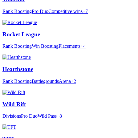
Rank Boosting
Pro Duo
Competitive wins
+7
Rocket League
Rank Boosting
Win Boosting
Placements
+4
Hearthstone
Rank Boosting
Battlegrounds
Arena
+2
Wild Rift
Divisions
Pro Duo
Wild Pass
+8