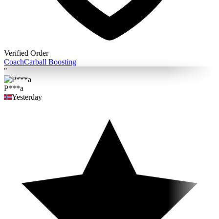
Verified Order
Coach
Carball Boosting
"
P***a
Yesterday