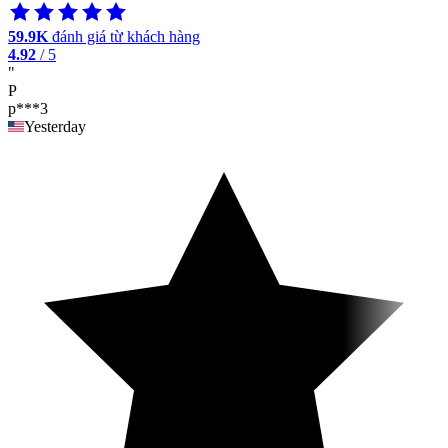
59.9K
đánh giá từ khách hàng
4.92
/ 5
"
P
p***3
Yesterday