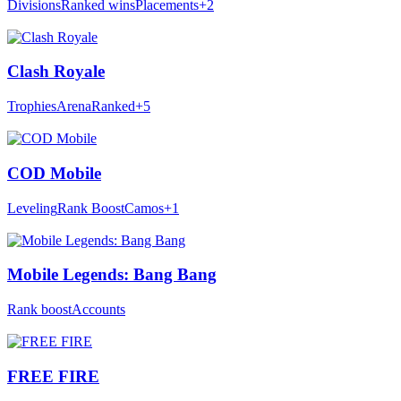
Divisions
Ranked wins
Placements
+2
Clash Royale
Trophies
Arena
Ranked
+5
COD Mobile
Leveling
Rank Boost
Camos
+1
Mobile Legends: Bang Bang
Rank boost
Accounts
FREE FIRE