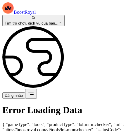
BoostRoyal
Tìm trò chơi, dịch vụ của bạn...
Đăng nhập
Error Loading Data
{ "gameType": "tools", "productType": "lol-mmr-checker", "url":
"https://boostroyal.com/vi/tools/lol-mmr-checker", "statusCode":