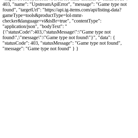
403, "name": "UpstreamApiError", "message": "Game type not
found", "targetUrl": "https://api.ig-items.com/api/listing-data?
gameType=tools&productType=lol-mmr-
checker&language=vi&isBr=true", "contentType":
"application/json", "bodyText": "
{\"statusCode\":403,\"statusMessage\":\"Game type not
found\",\"message\":\"Game type not found\"}", "data": {
"statusCode": 403, "statusMessage": "Game type not found",
"message": "Game type not found" } }