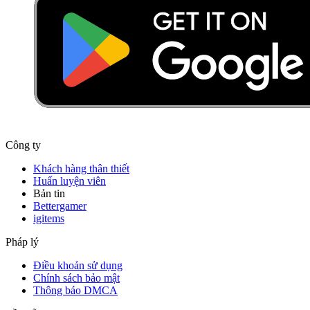
Công ty
Khách hàng thân thiết
Huấn luyện viên
Bản tin
Bettergamer
igitems
Pháp lý
Điều khoản sử dụng
Chính sách bảo mật
Thông báo DMCA