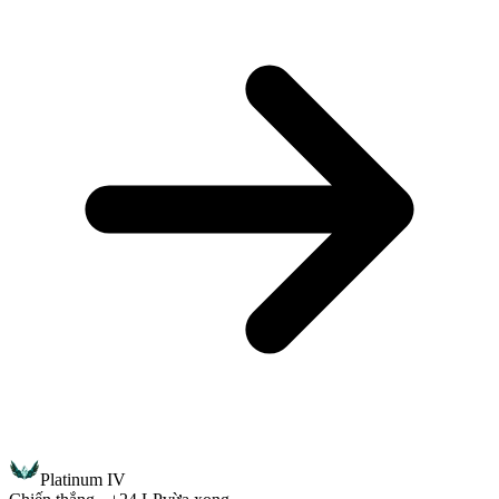
Platinum IV