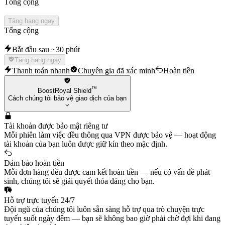
Tổng cộng
Tăng hạng ngay
Tổng cộng
Bắt đầu sau ~30 phút
Tăng hạng ngay
Thanh toán nhanh
Chuyên gia đã xác minh
Hoàn tiền
™
BoostRoyal Shield
Cách chúng tôi bảo vệ giao dịch của bạn
Tài khoản được bảo mật riêng tư
Mỗi phiên làm việc đều thông qua VPN được bảo vệ — hoạt động
tài khoản của bạn luôn được giữ kín theo mặc định.
Đảm bảo hoàn tiền
Mỗi đơn hàng đều được cam kết hoàn tiền — nếu có vấn đề phát
sinh, chúng tôi sẽ giải quyết thỏa đáng cho bạn.
Hỗ trợ trực tuyến 24/7
Đội ngũ của chúng tôi luôn sẵn sàng hỗ trợ qua trò chuyện trực
tuyến suốt ngày đêm — bạn sẽ không bao giờ phải chờ đợi khi đang