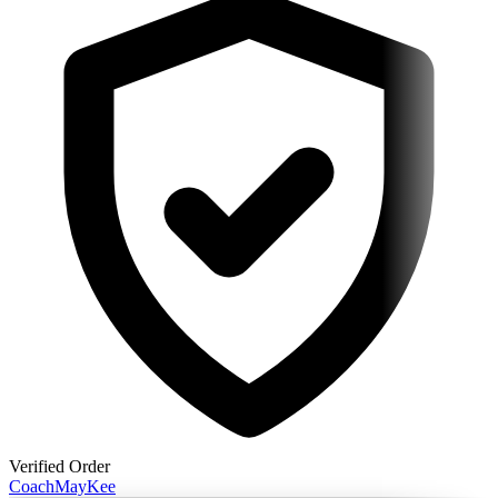
Verified Order
Coach
MayKee