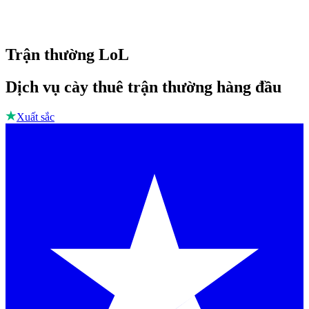
Trận thường LoL
Dịch vụ cày thuê trận thường hàng đầu
Xuất sắc