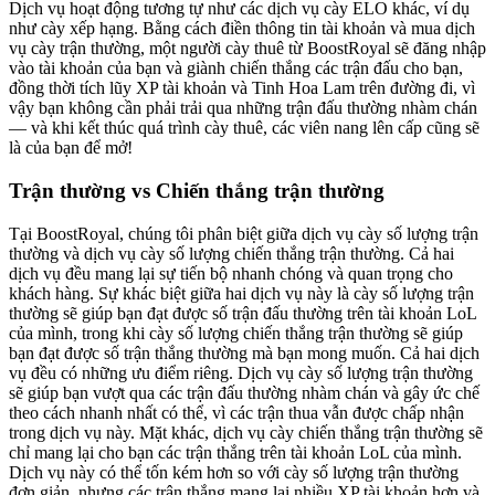
Dịch vụ hoạt động tương tự như các dịch vụ cày ELO khác, ví dụ
như cày xếp hạng. Bằng cách điền thông tin tài khoản và mua dịch
vụ cày trận thường, một người cày thuê từ BoostRoyal sẽ đăng nhập
vào tài khoản của bạn và giành chiến thắng các trận đấu cho bạn,
đồng thời tích lũy XP tài khoản và Tinh Hoa Lam trên đường đi, vì
vậy bạn không cần phải trải qua những trận đấu thường nhàm chán
— và khi kết thúc quá trình cày thuê, các viên nang lên cấp cũng sẽ
là của bạn để mở!
Trận thường vs Chiến thắng trận thường
Tại BoostRoyal, chúng tôi phân biệt giữa dịch vụ cày số lượng trận
thường và dịch vụ cày số lượng chiến thắng trận thường. Cả hai
dịch vụ đều mang lại sự tiến bộ nhanh chóng và quan trọng cho
khách hàng. Sự khác biệt giữa hai dịch vụ này là cày số lượng trận
thường sẽ giúp bạn đạt được số trận đấu thường trên tài khoản LoL
của mình, trong khi cày số lượng chiến thắng trận thường sẽ giúp
bạn đạt được số trận thắng thường mà bạn mong muốn. Cả hai dịch
vụ đều có những ưu điểm riêng. Dịch vụ cày số lượng trận thường
sẽ giúp bạn vượt qua các trận đấu thường nhàm chán và gây ức chế
theo cách nhanh nhất có thể, vì các trận thua vẫn được chấp nhận
trong dịch vụ này. Mặt khác, dịch vụ cày chiến thắng trận thường sẽ
chỉ mang lại cho bạn các trận thắng trên tài khoản LoL của mình.
Dịch vụ này có thể tốn kém hơn so với cày số lượng trận thường
đơn giản, nhưng các trận thắng mang lại nhiều XP tài khoản hơn và