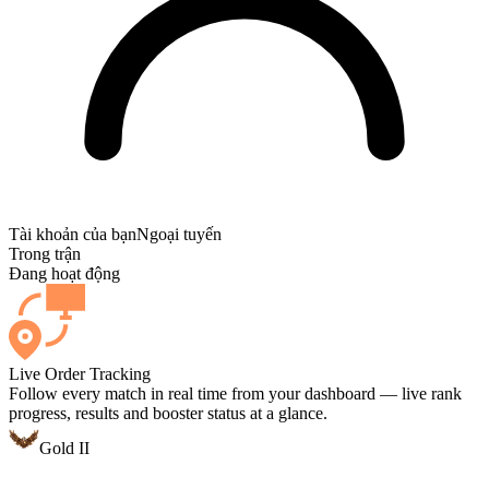
Tài khoản của bạn
Ngoại tuyến
Trong trận
Đang hoạt động
Live Order Tracking
Follow every match in real time from your dashboard — live rank
progress, results and booster status at a glance.
Gold II