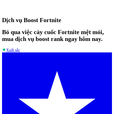
Dịch vụ Boost Fortnite
Bỏ qua việc cày cuốc Fortnite mệt mỏi,
mua dịch vụ boost rank ngay hôm nay.
Xuất sắc