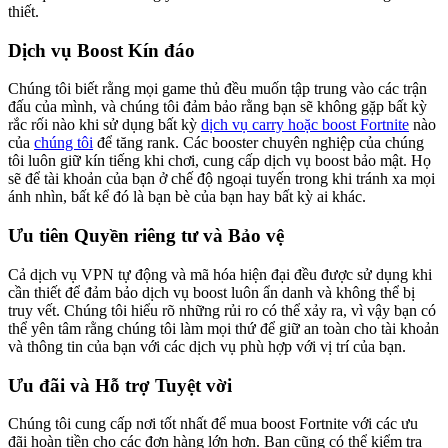
thiết.
Dịch vụ Boost Kín đáo
Chúng tôi biết rằng mọi game thủ đều muốn tập trung vào các trận
đấu của mình, và chúng tôi đảm bảo rằng bạn sẽ không gặp bất kỳ
rắc rối nào khi sử dụng bất kỳ
dịch vụ carry hoặc boost Fortnite
nào
của
chúng tôi
để tăng rank. Các booster chuyên nghiệp của chúng
tôi luôn giữ kín tiếng khi chơi, cung cấp dịch vụ boost bảo mật. Họ
sẽ để tài khoản của bạn ở chế độ ngoại tuyến trong khi tránh xa mọi
ánh nhìn, bất kể đó là bạn bè của bạn hay bất kỳ ai khác.
Ưu tiên Quyền riêng tư và Bảo vệ
Cả dịch vụ VPN tự động và mã hóa hiện đại đều được sử dụng khi
cần thiết để đảm bảo dịch vụ boost luôn ẩn danh và không thể bị
truy vết. Chúng tôi hiểu rõ những rủi ro có thể xảy ra, vì vậy bạn có
thể yên tâm rằng chúng tôi làm mọi thứ để giữ an toàn cho tài khoản
và thông tin của bạn với các dịch vụ phù hợp với vị trí của bạn.
Ưu đãi và Hỗ trợ Tuyệt vời
Chúng tôi cung cấp nơi tốt nhất để mua boost Fortnite với các ưu
đãi hoàn tiền cho các đơn hàng lớn hơn. Bạn cũng có thể kiểm tra