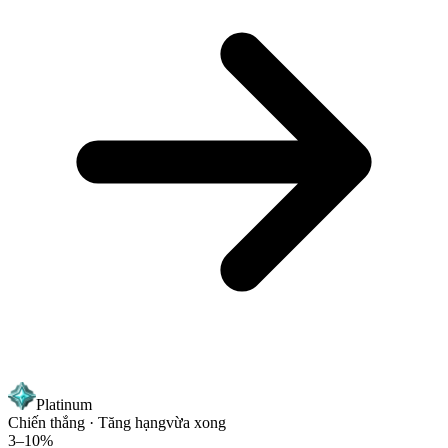
Platinum
Chiến thắng · Tăng hạng
vừa xong
3–10%