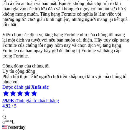
tất cả đều an toàn và bảo mật. Bạn sẽ không phải chịu rủi ro khi
tham gia vào các trò lừa đảo và không có nguy cơ thu hút sự chú ý
không mong muốn. Tăng hạng Fortnite có nghĩa là làm việc với
những người chơi giàu kinh nghiệm, những người mang lại kết quả
tốt nhất.
Việc chọn các dịch vụ tăng hạng Fortnite như của chúng tôi mang
lại một dịch vụ tuyệt vời nếu bạn muốn cải thiện. Hãy truy cập trang
Fortnite của chúng tôi ngay hôm nay và chọn dịch vụ tăng hạng
Fortnite của bạn ngay bây giờ để thống trị Fortnite và thăng cấp
trong Fortnite.
Cộng đồng của chúng tôi
Uy tín cộng đồng
Phản hồi thực tế từ người chơi trên khắp mọi khu vực mà chúng tôi
phục vụ.
Được đánh giá
Xuất sắc
59.9K
đánh giá từ khách hàng
4.92
/ 5
"
Q
q***L
Yesterday