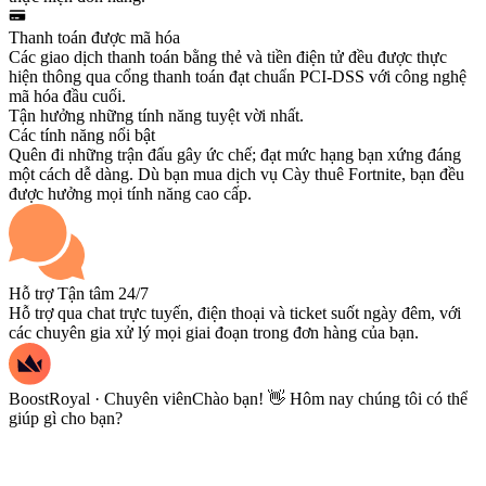
Thanh toán được mã hóa
Các giao dịch thanh toán bằng thẻ và tiền điện tử đều được thực
hiện thông qua cổng thanh toán đạt chuẩn PCI-DSS với công nghệ
mã hóa đầu cuối.
Tận hưởng những tính năng tuyệt vời nhất.
Các tính năng nổi bật
Quên đi những trận đấu gây ức chế; đạt mức hạng bạn xứng đáng
một cách dễ dàng. Dù bạn mua dịch vụ Cày thuê Fortnite, bạn đều
được hưởng mọi tính năng cao cấp.
Hỗ trợ Tận tâm 24/7
Hỗ trợ qua chat trực tuyến, điện thoại và ticket suốt ngày đêm, với
các chuyên gia xử lý mọi giai đoạn trong đơn hàng của bạn.
BoostRoyal · Chuyên viên
Chào bạn! 👋 Hôm nay chúng tôi có thể
giúp gì cho bạn?