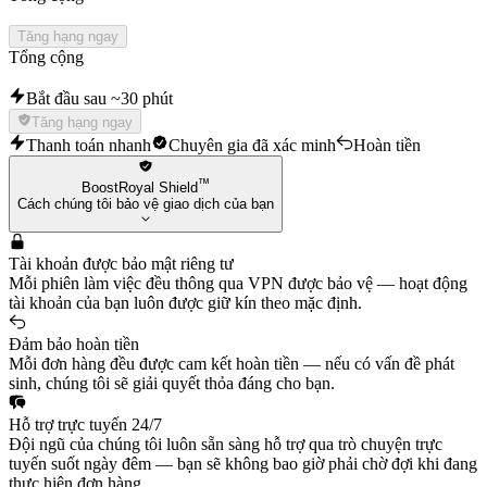
Tăng hạng ngay
Tổng cộng
Bắt đầu sau ~30 phút
Tăng hạng ngay
Thanh toán nhanh
Chuyên gia đã xác minh
Hoàn tiền
™
BoostRoyal Shield
Cách chúng tôi bảo vệ giao dịch của bạn
Tài khoản được bảo mật riêng tư
Mỗi phiên làm việc đều thông qua VPN được bảo vệ — hoạt động
tài khoản của bạn luôn được giữ kín theo mặc định.
Đảm bảo hoàn tiền
Mỗi đơn hàng đều được cam kết hoàn tiền — nếu có vấn đề phát
sinh, chúng tôi sẽ giải quyết thỏa đáng cho bạn.
Hỗ trợ trực tuyến 24/7
Đội ngũ của chúng tôi luôn sẵn sàng hỗ trợ qua trò chuyện trực
tuyến suốt ngày đêm — bạn sẽ không bao giờ phải chờ đợi khi đang
thực hiện đơn hàng.