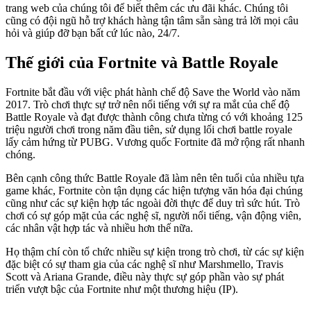
trang web của chúng tôi để biết thêm các ưu đãi khác. Chúng tôi
cũng có đội ngũ hỗ trợ khách hàng tận tâm sẵn sàng trả lời mọi câu
hỏi và giúp đỡ bạn bất cứ lúc nào, 24/7.
Thế giới của Fortnite và Battle Royale
Fortnite bắt đầu với việc phát hành chế độ Save the World vào năm
2017. Trò chơi thực sự trở nên nổi tiếng với sự ra mắt của chế độ
Battle Royale và đạt được thành công chưa từng có với khoảng 125
triệu người chơi trong năm đầu tiên, sử dụng lối chơi battle royale
lấy cảm hứng từ PUBG. Vương quốc Fortnite đã mở rộng rất nhanh
chóng.
Bên cạnh công thức Battle Royale đã làm nên tên tuổi của nhiều tựa
game khác, Fortnite còn tận dụng các hiện tượng văn hóa đại chúng
cũng như các sự kiện hợp tác ngoài đời thực để duy trì sức hút. Trò
chơi có sự góp mặt của các nghệ sĩ, người nổi tiếng, vận động viên,
các nhân vật hợp tác và nhiều hơn thế nữa.
Họ thậm chí còn tổ chức nhiều sự kiện trong trò chơi, từ các sự kiện
đặc biệt có sự tham gia của các nghệ sĩ như Marshmello, Travis
Scott và Ariana Grande, điều này thực sự góp phần vào sự phát
triển vượt bậc của Fortnite như một thương hiệu (IP).