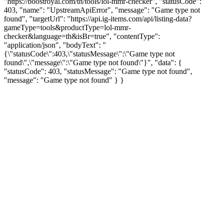
"https://boostroyal.com/th/tools/lol-mmr-checker", "statusCode":
403, "name": "UpstreamApiError", "message": "Game type not
found", "targetUrl": "https://api.ig-items.com/api/listing-data?
gameType=tools&productType=lol-mmr-
checker&language=th&isBr=true", "contentType":
"application/json", "bodyText": "
{\"statusCode\":403,\"statusMessage\":\"Game type not
found\",\"message\":\"Game type not found\"}", "data": {
"statusCode": 403, "statusMessage": "Game type not found",
"message": "Game type not found" } }