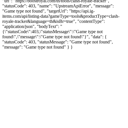
"url": "https://boostroyal.com/th/tools/clash-royale-tracker",
"statusCode": 403, "name": "UpstreamApiError", "message":
"Game type not found", "targetUrl": "https://api.ig-
items.com/api/listing-data?gameType=tools&productType=clash-
royale-tracker&language=th&isBr=true", "contentType":
"application/json", "bodyText": "
{\"statusCode\":403,\"statusMessage\":\"Game type not
found\",\"message\":\"Game type not found\"}", "data": {
"statusCode": 403, "statusMessage": "Game type not found",
"message": "Game type not found" } }