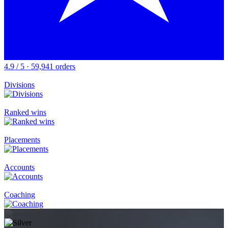
4.9 / 5 · 59,941 orders
Divisions
Ranked wins
Placements
Accounts
Coaching