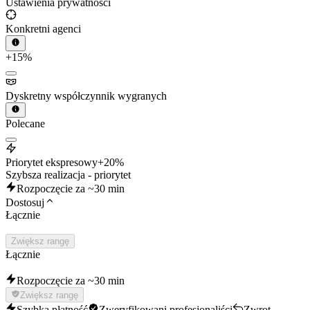
Ustawienia prywatności
Konkretni agenci
+15%
Dyskretny współczynnik wygranych
Polecane
Priorytet ekspresowy
+20%
Szybsza realizacja - priorytet
Rozpoczęcie za ~30 min
Dostosuj
Łącznie
Zwiększ rangę
Łącznie
Rozpoczęcie za ~30 min
Zwiększ rangę
Szybka płatność
Zweryfikowani profesjonaliści
Zwrot