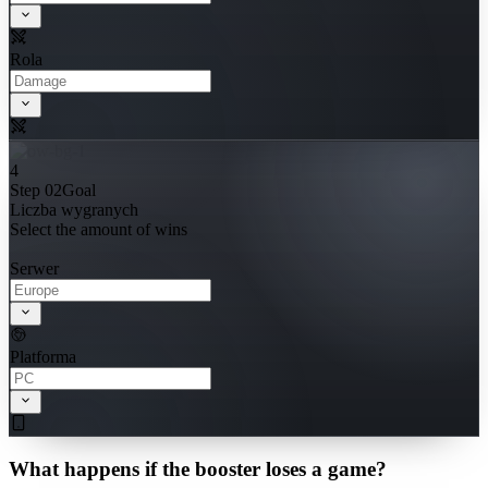
Rola
4
Step 02
Goal
Liczba wygranych
Select the amount of wins
Serwer
Platforma
What happens if the booster loses a game?