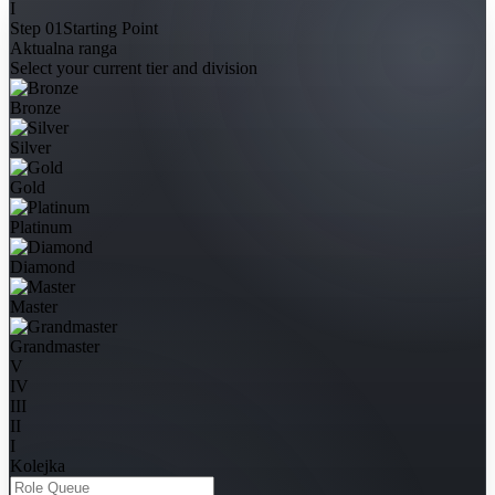
I
Step 01
Starting Point
Aktualna ranga
Select your current tier and division
Bronze
Silver
Gold
Platinum
Diamond
Master
Grandmaster
V
IV
III
II
I
Kolejka