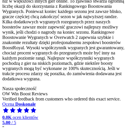
niż w większości innych gier online. To zjawisko stwarza ogromną
liczbę okazji do skorzystania z Rankingowego Boostowania
Wygranych. Ponieważ koniec każdego sezonu jest zawsze blisko,
gracze częściej chcą zakończyć sezon w jak najwyższej randze.
Kilka dodatkowych wygranych rozegranych przez naszych
boosterów zawsze może zapewnić graczowi najlepszy możliwy
wynik, jeśli chodzi o nagrody na koniec sezonu. Rankingowe
Boostowanie Wygranych w Overwatch 2 zapewnia szybkie i
znakomite rezultaty dzięki profesjonalnemu zespołowi boosterów
BoostRoyal. Wysoki współczynnik wygranych jest gwarantowany,
chociaż procent wygranych do przegranych może być inny na
każdym poziomie rangi. Najlepsze współczynniki wygranych
pochodzą z gier na niskich poziomach, gdzie niektóre boosty
wygranych mogą być wykonane ze 100% skutecznością. Jeśli w
trakcie procesu zdarzy się porażka, do zamówienia dodawana jest
dodatkowa wygrana.
Nasza społeczność
OW Win Boost Reviews
Verified feedback from customers who ordered this exact service.
Ocena
Doskonale
0.0K
ocen klientów
5.00
/ 5
"