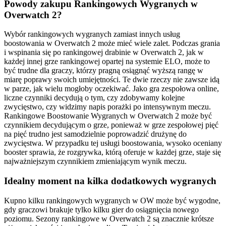
Powody zakupu Rankingowych Wygranych w
Overwatch 2?
Wybór rankingowych wygranych zamiast innych usług
boostowania w Overwatch 2 może mieć wiele zalet. Podczas grania
i wspinania się po rankingowej drabinie w Overwatch 2, jak w
każdej innej grze rankingowej opartej na systemie ELO, może to
być trudne dla graczy, którzy pragną osiągnąć wyższą rangę w
miarę poprawy swoich umiejętności. Te dwie rzeczy nie zawsze idą
w parze, jak wielu mogłoby oczekiwać. Jako gra zespołowa online,
liczne czynniki decydują o tym, czy zdobywamy kolejne
zwycięstwo, czy widzimy napis porażki po intensywnym meczu.
Rankingowe Boostowanie Wygranych w Overwatch 2 może być
czynnikiem decydującym o grze, ponieważ w grze zespołowej pięć
na pięć trudno jest samodzielnie poprowadzić drużynę do
zwycięstwa. W przypadku tej usługi boostowania, wysoko oceniany
booster sprawia, że rozgrywka, którą oferuje w każdej grze, staje się
najważniejszym czynnikiem zmieniającym wynik meczu.
Idealny moment na kilka dodatkowych wygranych
Kupno kilku rankingowych wygranych w OW może być wygodne,
gdy graczowi brakuje tylko kilku gier do osiągnięcia nowego
poziomu. Sezony rankingowe w Overwatch 2 są znacznie krótsze