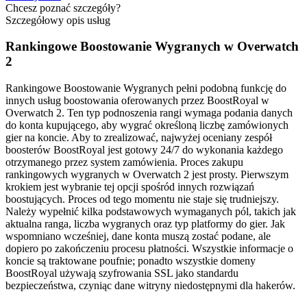
Chcesz poznać szczegóły?
Szczegółowy opis usług
Rankingowe Boostowanie Wygranych w Overwatch
2
Rankingowe Boostowanie Wygranych pełni podobną funkcję do
innych usług boostowania oferowanych przez BoostRoyal w
Overwatch 2. Ten typ podnoszenia rangi wymaga podania danych
do konta kupującego, aby wygrać określoną liczbę zamówionych
gier na koncie. Aby to zrealizować, najwyżej oceniany zespół
boosterów BoostRoyal jest gotowy 24/7 do wykonania każdego
otrzymanego przez system zamówienia. Proces zakupu
rankingowych wygranych w Overwatch 2 jest prosty. Pierwszym
krokiem jest wybranie tej opcji spośród innych rozwiązań
boostujących. Proces od tego momentu nie staje się trudniejszy.
Należy wypełnić kilka podstawowych wymaganych pól, takich jak
aktualna ranga, liczba wygranych oraz typ platformy do gier. Jak
wspomniano wcześniej, dane konta muszą zostać podane, ale
dopiero po zakończeniu procesu płatności. Wszystkie informacje o
koncie są traktowane poufnie; ponadto wszystkie domeny
BoostRoyal używają szyfrowania SSL jako standardu
bezpieczeństwa, czyniąc dane witryny niedostępnymi dla hakerów.