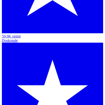
59.9K opinii
Doskonale