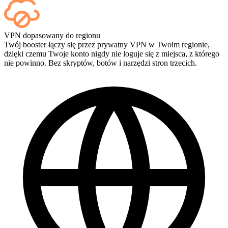
Tak — każdy mecz pojawia się w Twoim panelu zaraz po
VPN dopasowany do regionu
zakończeniu, a jeśli chcesz oglądać same rozgrywki, dodaj
Twój booster łączy się przez prywatny VPN w Twoim regionie,
Streaming przy kasie.
dzięki czemu Twoje konto nigdy nie loguje się z miejsca, z którego
nie powinno. Bez skryptów, botów i narzędzi stron trzecich.