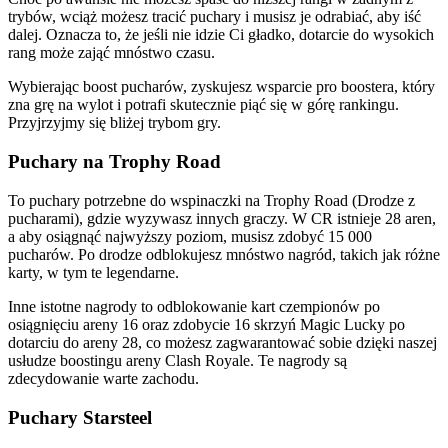
trybów, wciąż możesz tracić puchary i musisz je odrabiać, aby iść
dalej. Oznacza to, że jeśli nie idzie Ci gładko, dotarcie do wysokich
rang może zająć mnóstwo czasu.
Wybierając boost pucharów, zyskujesz wsparcie pro boostera, który
zna grę na wylot i potrafi skutecznie piąć się w górę rankingu.
Przyjrzyjmy się bliżej trybom gry.
Puchary na Trophy Road
To puchary potrzebne do wspinaczki na Trophy Road (Drodze z
pucharami), gdzie wyzywasz innych graczy. W CR istnieje 28 aren,
a aby osiągnąć najwyższy poziom, musisz zdobyć 15 000
pucharów. Po drodze odblokujesz mnóstwo nagród, takich jak różne
karty, w tym te legendarne.
Inne istotne nagrody to odblokowanie kart czempionów po
osiągnięciu areny 16 oraz zdobycie 16 skrzyń Magic Lucky po
dotarciu do areny 28, co możesz zagwarantować sobie dzięki naszej
usłudze boostingu areny Clash Royale. Te nagrody są
zdecydowanie warte zachodu.
Puchary Starsteel