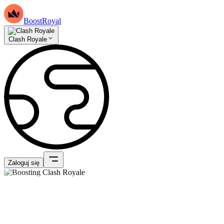
BoostRoyal
Clash Royale
Zaloguj się