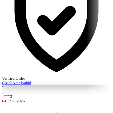
Verified Order
Coach
Amr Wahid
"
_
_***3
Jun 7, 2026