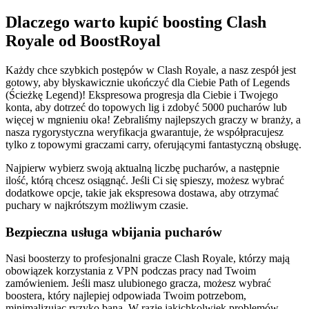
Dlaczego warto kupić boosting Clash
Royale od BoostRoyal
Każdy chce szybkich postępów w Clash Royale, a nasz zespół jest
gotowy, aby błyskawicznie ukończyć dla Ciebie Path of Legends
(Ścieżkę Legend)! Ekspresowa progresja dla Ciebie i Twojego
konta, aby dotrzeć do topowych lig i zdobyć 5000 pucharów lub
więcej w mgnieniu oka! Zebraliśmy najlepszych graczy w branży, a
nasza rygorystyczna weryfikacja gwarantuje, że współpracujesz
tylko z topowymi graczami carry, oferującymi fantastyczną obsługę.
Najpierw wybierz swoją aktualną liczbę pucharów, a następnie
ilość, którą chcesz osiągnąć. Jeśli Ci się spieszy, możesz wybrać
dodatkowe opcje, takie jak ekspresowa dostawa, aby otrzymać
puchary w najkrótszym możliwym czasie.
Bezpieczna usługa wbijania pucharów
Nasi boosterzy to profesjonalni gracze Clash Royale, którzy mają
obowiązek korzystania z VPN podczas pracy nad Twoim
zamówieniem. Jeśli masz ulubionego gracza, możesz wybrać
boostera, który najlepiej odpowiada Twoim potrzebom,
minimalizując ryzyko bana. W razie jakichkolwiek problemów