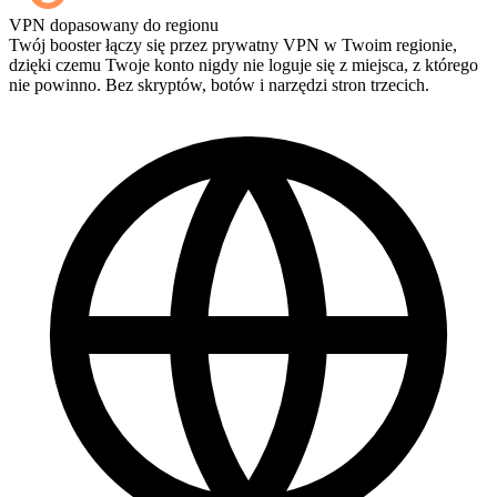
Tak — każdy mecz pojawia się w Twoim panelu zaraz po
VPN dopasowany do regionu
zakończeniu, a jeśli chcesz oglądać same rozgrywki, dodaj
Twój booster łączy się przez prywatny VPN w Twoim regionie,
Streaming przy kasie.
dzięki czemu Twoje konto nigdy nie loguje się z miejsca, z którego
nie powinno. Bez skryptów, botów i narzędzi stron trzecich.
Idealnie! Czy mogę śledzić postępy na żywo?
Super, jesteście najlepsi 🧡