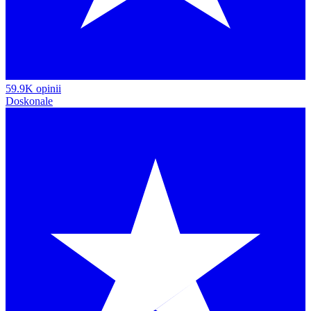
59.9K opinii
Doskonale