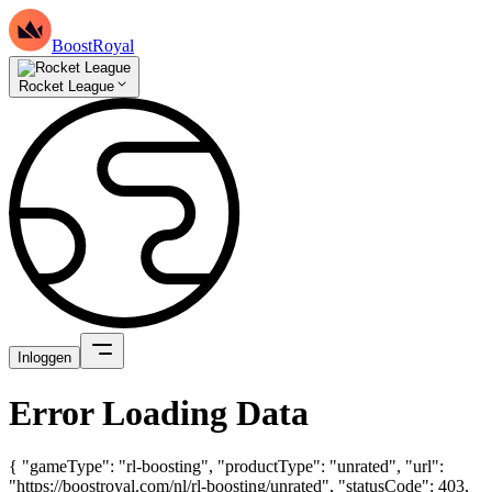
BoostRoyal
Rocket League
Inloggen
Error Loading Data
{ "gameType": "rl-boosting", "productType": "unrated", "url":
"https://boostroyal.com/nl/rl-boosting/unrated", "statusCode": 403,