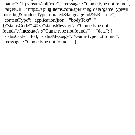
"name": "UpstreamApiError", "message": "Game type not found",
"targetUrl": "https://api.ig-items.com/api/listing-data?gameType=rl-
boosting&productType=unrated&language=nl&isBr=true",
"contentType": "application/json", "bodyText": "
{\"statusCode\":403,\"statusMessage\":\"Game type not
found\",\"message\":\"Game type not found\"}", "data": {
"statusCode": 403, "statusMessage": "Game type not found",
"message": "Game type not found" } }