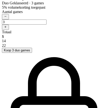
Duo Geklasseerd
· 3 games
5% volumekorting toegepast
Aantal games
Totaal
$
14
22
Koop 3 duo games