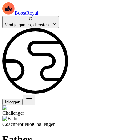
BoostRoyal
Vind je games, diensten...
Inloggen
Coachprofiel
lol
Challenger
Father