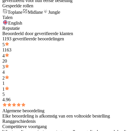
geverifieerd vóór hun eerste bestelling
Gespeelde rollen
Toplane
Midlane
Jungle
Talen
English
Reputatie
Beoordeeld door geverifieerde klanten
1193 geverifieerde beoordelingen
5
1163
4
20
3
4
2
1
1
5
4.96
Algemene beoordeling
Elke beoordeling is afkomstig van een voltooide bestelling
Ranggeschiedenis
Competitieve voortgang