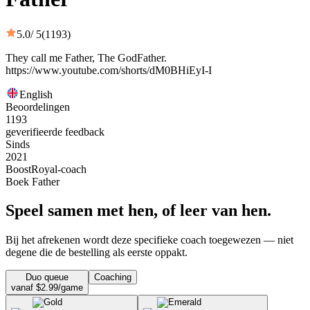
5.0
/ 5
(1193)
They call me Father, The GodFather.
https://www.youtube.com/shorts/dM0BHiEyI-I
English
Beoordelingen
1193
geverifieerde feedback
Sinds
2021
BoostRoyal-coach
Boek Father
Speel samen met hen, of leer van hen.
Bij het afrekenen wordt deze specifieke coach toegewezen — niet
degene die de bestelling als eerste oppakt.
Duo queue
Coaching
vanaf $2.99/game