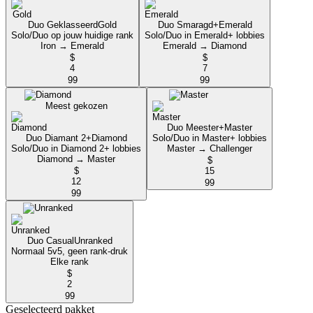
Duo Geklasseerd
Gold
Duo Smaragd+
Emerald
Solo/Duo op jouw huidige rank
Solo/Duo in Emerald+ lobbies
Iron → Emerald
Emerald → Diamond
$
$
4
7
99
99
Meest gekozen
Duo Meester+
Master
Duo Diamant 2+
Diamond
Solo/Duo in Master+ lobbies
Solo/Duo in Diamond 2+ lobbies
Master → Challenger
Diamond → Master
$
$
15
12
99
99
Duo Casual
Unranked
Normaal 5v5, geen rank-druk
Elke rank
$
2
99
Geselecteerd pakket