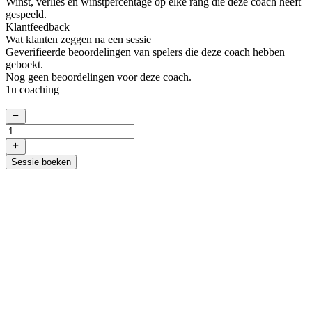
Winst, verlies en winstpercentage op elke rang die deze coach heeft
gespeeld.
Klantfeedback
Wat klanten zeggen na een sessie
Geverifieerde beoordelingen van spelers die deze coach hebben
geboekt.
Nog geen beoordelingen voor deze coach.
1u coaching
Sessie boeken