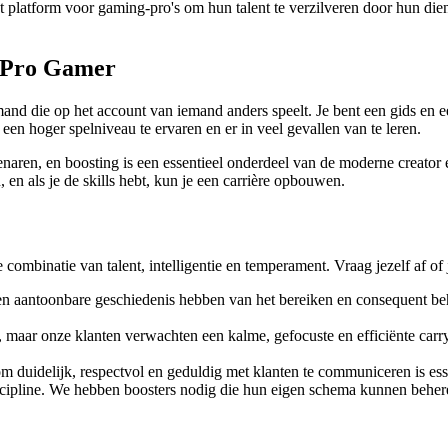
 platform voor gaming-pro's om hun talent te verzilveren door hun diens
n Pro Gamer
and die op het account van iemand anders speelt. Je bent een gids en ee
een hoger spelniveau te ervaren en er in veel gevallen van te leren.
evenaren, en boosting is een essentieel onderdeel van de moderne creator
, en als je de skills hebt, kun je een carrière opbouwen.
 combinatie van talent, intelligentie en temperament. Vraag jezelf af of j
een aantoonbare geschiedenis hebben van het bereiken en consequent beh
aar onze klanten verwachten een kalme, gefocuste en efficiënte carry. W
duidelijk, respectvol en geduldig met klanten te communiceren is esse
iscipline. We hebben boosters nodig die hun eigen schema kunnen behere