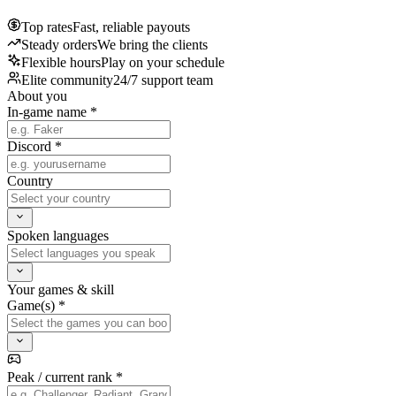
Top rates
Fast, reliable payouts
Steady orders
We bring the clients
Flexible hours
Play on your schedule
Elite community
24/7 support team
About you
In-game name *
Discord *
Country
Spoken languages
Your games & skill
Game(s) *
Peak / current rank *