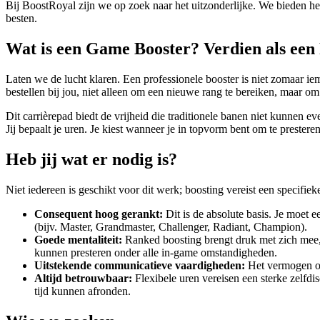
Bij BoostRoyal zijn we op zoek naar het uitzonderlijke. We bieden het
besten.
Wat is een Game Booster? Verdien als ee
Laten we de lucht klaren. Een professionele booster is niet zomaar iem
bestellen bij jou, niet alleen om een nieuwe rang te bereiken, maar om 
Dit carrièrepad biedt de vrijheid die traditionele banen niet kunnen 
Jij bepaalt je uren. Je kiest wanneer je in topvorm bent om te presteren
Heb jij wat er nodig is?
Niet iedereen is geschikt voor dit werk; boosting vereist een specifieke
Consequent hoog gerankt:
Dit is de absolute basis. Je moet 
(bijv. Master, Grandmaster, Challenger, Radiant, Champion).
Goede mentaliteit:
Ranked boosting brengt druk met zich mee, m
kunnen presteren onder alle in-game omstandigheden.
Uitstekende communicatieve vaardigheden:
Het vermogen om 
Altijd betrouwbaar:
Flexibele uren vereisen een sterke zelfd
tijd kunnen afronden.