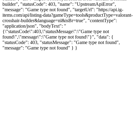
builder", "statusCode": 403, "name": "UpstreamApiError",
"message": "Game type not found", "targetUrl": "https://api.ig-
items.com/api/listing-data?gameType=tools&productType=valorant-
crosshair-builder&language=nl&isBr=true", "contentType":
"application/json", "bodyText": "
{\"statusCode\":403,\"statusMessage\":\"Game type not
found\",\"message\":\"Game type not found\"}", "data": {
"statusCode": 403, "statusMessage": "Game type not found",
"message": "Game type not found" } }