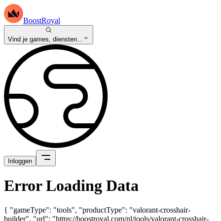
BoostRoyal
Vind je games, diensten...
Inloggen
Error Loading Data
{ "gameType": "tools", "productType": "valorant-crosshair-
builder", "url": "https://boostroyal.com/nl/tools/valorant-crosshair-