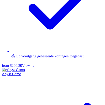
💰 Op voortgang gebaseerde kortingen toegepast
from
$266.39
View →
Abyss Camo