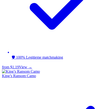
🛡️ 100% Legitieme matchmaking
from
$1.19
View →
King’s Ransom Camo