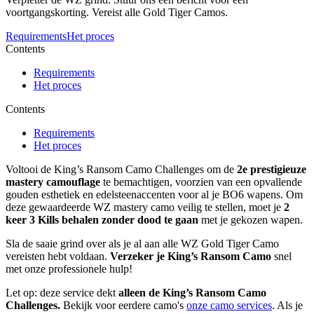
voortgangskorting. Vereist alle Gold Tiger Camos.
Requirements
Het proces
Contents
Requirements
Het proces
Contents
Requirements
Het proces
Voltooi de King’s Ransom Camo Challenges om de
2e prestigieuze
mastery camouflage
te bemachtigen, voorzien van een opvallende
gouden esthetiek en edelsteenaccenten voor al je BO6 wapens. Om
deze gewaardeerde WZ mastery camo veilig te stellen, moet je
2
keer 3 Kills behalen zonder dood te gaan
met je gekozen wapen.
Sla de saaie grind over als je al aan alle WZ Gold Tiger Camo
vereisten hebt voldaan.
Verzeker je King’s Ransom Camo
snel
met onze professionele hulp!
Let op: deze service dekt
alleen de King’s Ransom Camo
Challenges.
Bekijk voor eerdere camo's
onze camo services
. Als je