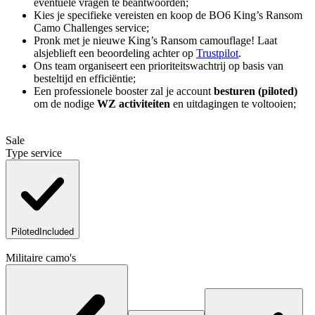
eventuele vragen te beantwoorden;
Kies je specifieke vereisten en koop de BO6 King’s Ransom
Camo Challenges service;
Pronk met je nieuwe King’s Ransom camouflage! Laat
alsjeblieft een beoordeling achter op
Trustpilot
.
Ons team organiseert een prioriteitswachtrij op basis van
besteltijd en efficiëntie;
Een professionele booster zal je account
besturen (piloted)
om de nodige
WZ activiteiten
en uitdagingen te voltooien;
Sale
Type service
Piloted
Included
Controleer alle vereisten zorgvuldig
Militaire camo's