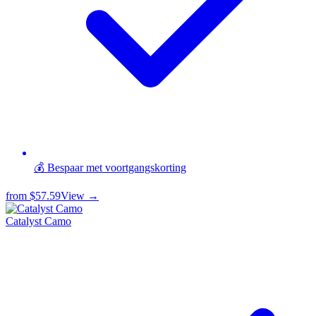
💰 Bespaar met voortgangskorting
from
$57.59
View →
Catalyst Camo