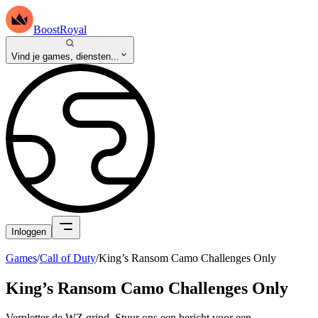
BoostRoyal
Vind je games, diensten...
Inloggen
Games
/
Call of Duty
/
King’s Ransom Camo Challenges Only
King’s Ransom Camo Challenges Only
Verpletter de WZ grind. Stuur ons een bericht voor een