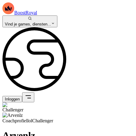
BoostRoyal
Vind je games, diensten...
Inloggen
Coachprofiel
lol
Challenger
Arvenlz