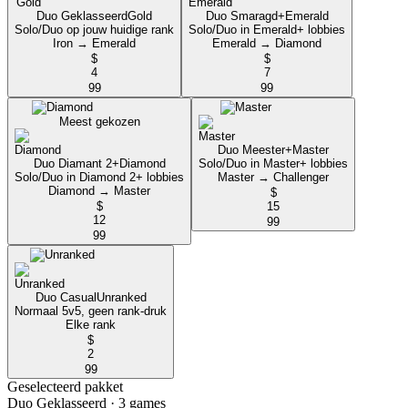
Duo Geklasseerd
Gold
Duo Smaragd+
Emerald
Solo/Duo op jouw huidige rank
Solo/Duo in Emerald+ lobbies
Iron → Emerald
Emerald → Diamond
$
$
4
7
99
99
Meest gekozen
Duo Meester+
Master
Duo Diamant 2+
Diamond
Solo/Duo in Master+ lobbies
Solo/Duo in Diamond 2+ lobbies
Master → Challenger
Diamond → Master
$
$
15
12
99
99
Duo Casual
Unranked
Normaal 5v5, geen rank-druk
Elke rank
$
2
99
Geselecteerd pakket
Duo Geklasseerd
· 3 games