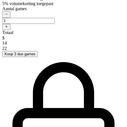
5% volumekorting toegepast
Aantal games
Totaal
$
14
22
Koop 3 duo games