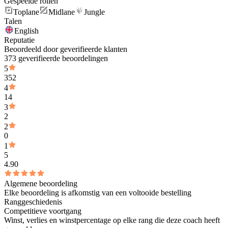
Gespeelde rollen
Toplane
Midlane
Jungle
Talen
English
Reputatie
Beoordeeld door geverifieerde klanten
373 geverifieerde beoordelingen
5
352
4
14
3
2
2
0
1
5
4.90
Algemene beoordeling
Elke beoordeling is afkomstig van een voltooide bestelling
Ranggeschiedenis
Competitieve voortgang
Winst, verlies en winstpercentage op elke rang die deze coach heeft