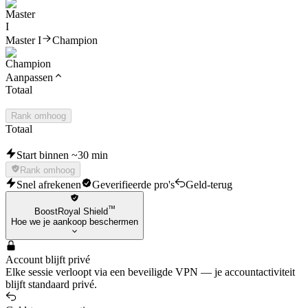
Master I
Champion
Aanpassen
Totaal
Rank omhoog
Totaal
Start binnen ~30 min
Rank omhoog
Snel afrekenen
Geverifieerde pro's
Geld-terug
™
BoostRoyal Shield
Hoe we je aankoop beschermen
Account blijft privé
Elke sessie verloopt via een beveiligde VPN — je accountactiviteit
blijft standaard privé.