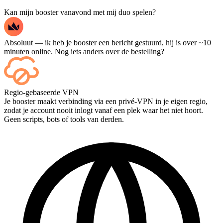
Kan mijn booster vanavond met mij duo spelen?
Absoluut — ik heb je booster een bericht gestuurd, hij is over ~10
minuten online. Nog iets anders over de bestelling?
Ja — elke wedstrijd verschijnt op je dashboard zodra deze is
Regio-gebaseerde VPN
afgelopen, en als je de wedstrijden zelf wilt bekijken, voeg dan
Je booster maakt verbinding via een privé-VPN in je eigen regio,
Streaming toe bij het afrekenen.
zodat je account nooit inlogt vanaf een plek waar het niet hoort.
Geen scripts, bots of tools van derden.