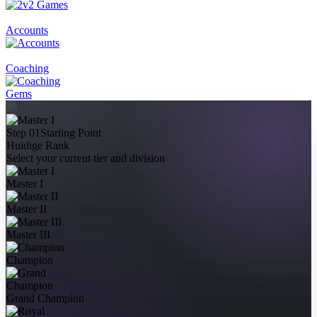
Accounts
Coaching
Gems
Step 01
Starting Point
Huidige Rank
Select your current tier and division
Master I
Master II
Master III
Champion
Grand Champion