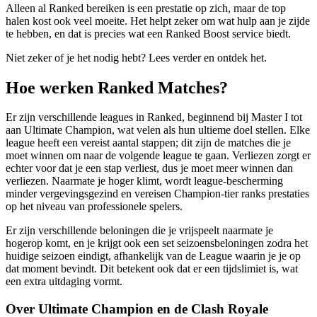
Alleen al Ranked bereiken is een prestatie op zich, maar de top
halen kost ook veel moeite. Het helpt zeker om wat hulp aan je zijde
te hebben, en dat is precies wat een Ranked Boost service biedt.
Niet zeker of je het nodig hebt? Lees verder en ontdek het.
Hoe werken Ranked Matches?
Er zijn verschillende leagues in Ranked, beginnend bij Master I tot
aan Ultimate Champion, wat velen als hun ultieme doel stellen. Elke
league heeft een vereist aantal stappen; dit zijn de matches die je
moet winnen om naar de volgende league te gaan. Verliezen zorgt er
echter voor dat je een stap verliest, dus je moet meer winnen dan
verliezen. Naarmate je hoger klimt, wordt league-bescherming
minder vergevingsgezind en vereisen Champion-tier ranks prestaties
op het niveau van professionele spelers.
Er zijn verschillende beloningen die je vrijspeelt naarmate je
hogerop komt, en je krijgt ook een set seizoensbeloningen zodra het
huidige seizoen eindigt, afhankelijk van de League waarin je je op
dat moment bevindt. Dit betekent ook dat er een tijdslimiet is, wat
een extra uitdaging vormt.
Over Ultimate Champion en de Clash Royale