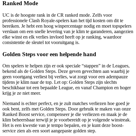
Ranked Mode
UC is de hoogste rank in de CR ranked mode. Zelfs voor
professionele Clash Royale-spelers kan het tijd kosten om dit te
bereiken. Je hebt een hoog winpercentage nodig en moet topspelers
verslaan om een snelle levering van je klim te garanderen, aangezien
elke winst en elk verlies invloed heeft op je ranking, waardoor
consistentie de sleutel tot vooruitgang is.
Golden Steps voor een helpende hand
Om spelers te helpen zijn er ook speciale “stappen” in de Leagues,
bekend als de Golden Steps. Deze geven gevechten aan waarbij je
geen voortgang verliest bij verlies, wat zorgt voor een adempauze
tijdens je klim naar de top. Let op: Golden Steps zijn slechts
beschikbaar tot een bepaalde League, en vanaf Champion en hoger
krijg je ze niet meer.
Niemand is echter perfect, en je zult matches verliezen hoe goed je
ook bent, zelfs met Golden Steps. Door gebruik te maken van onze
Ranked Boost service, compenseer je die verliezen en maak je de
klim beheersbaar terwijl je je voorbereidt op je volgende winstreak.
Het is een kwestie van je tempo bepalen, en je kunt deze boost-
service zien als een soort aangepaste golden step.