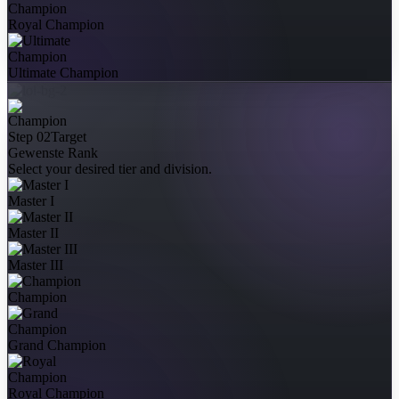
Royal Champion
Ultimate Champion
Step 02
Target
Gewenste Rank
Select your desired tier and division.
Master I
Master II
Master III
Champion
Grand Champion
Royal Champion