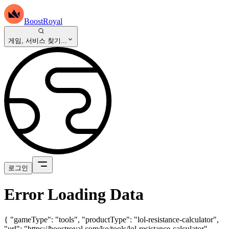
BoostRoyal
게임, 서비스 찾기...
로그인
Error Loading Data
{ "gameType": "tools", "productType": "lol-resistance-calculator",
"url": "https://boostroyal.com/ko/tools/lol-resistance-calculator",