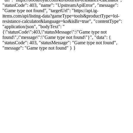
"statusCode": 403, "name": "UpstreamApiError", "message":
"Game type not found", "targetUrl": "https://api.ig-
items.com/api/listing-data?gameType=tools&productType=lol-
resistance-calculator&language=ko&isBr=true", "contentType":
"application/json", "bodyText": "
{\"statusCode\":403,\"statusMessage\":\"Game type not
found\",\"message\":\"Game type not found\"}", "data": {
"statusCode": 403, "statusMessage": "Game type not found",
"message": "Game type not found" } }