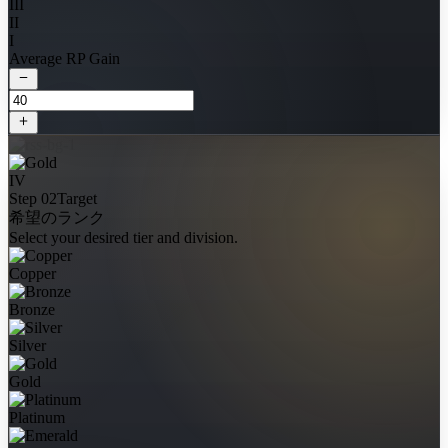
III
II
I
Average RP Gain
IV
Step 02
Target
希望のランク
Select your desired tier and division.
Copper
Bronze
Silver
Gold
Platinum