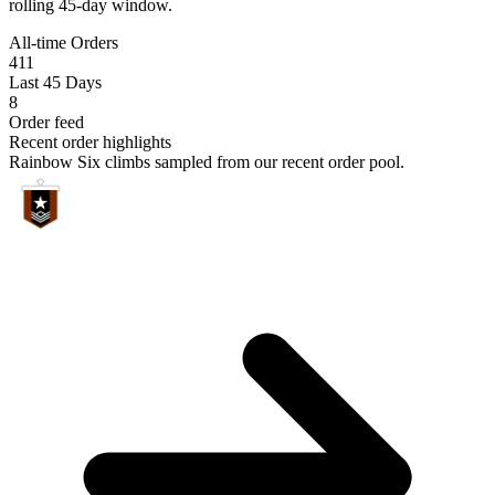
rolling 45-day window.
All-time Orders
411
Last 45 Days
8
Order feed
Recent order highlights
Rainbow Six climbs sampled from our recent order pool.