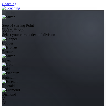
Coaching
I
Step 01
Starting Point
現在のランク
Select your current tier and division
Copper
Bronze
Silver
Gold
Platinum
Emerald
Diamond
V
IV