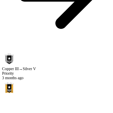
Copper III
→
Silver V
Priority
3 months ago