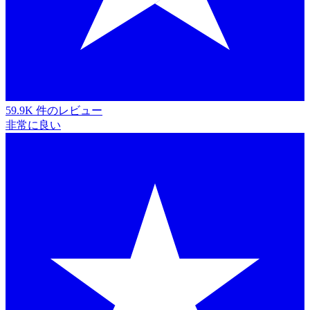
59.9K 件のレビュー
非常に良い