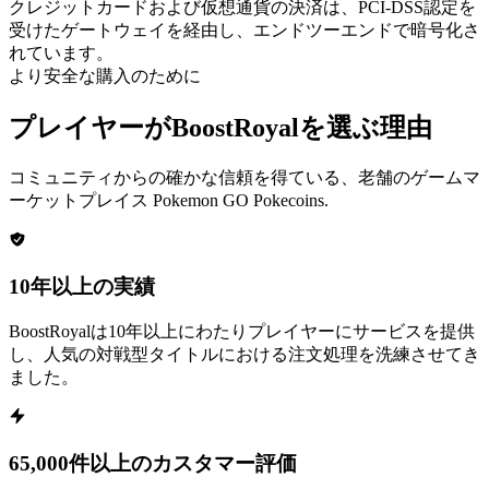
クレジットカードおよび仮想通貨の決済は、PCI-DSS認定を
受けたゲートウェイを経由し、エンドツーエンドで暗号化さ
れています。
より安全な購入のために
プレイヤーがBoostRoyalを選ぶ理由
コミュニティからの確かな信頼を得ている、老舗のゲームマ
ーケットプレイス
Pokemon GO Pokecoins
.
10年以上の実績
BoostRoyalは10年以上にわたりプレイヤーにサービスを提供
し、人気の対戦型タイトルにおける注文処理を洗練させてき
ました。
65,000件以上のカスタマー評価