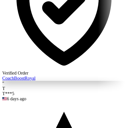
Verified Order
Coach
BoostRoyal
"
T
T***5
6 days ago