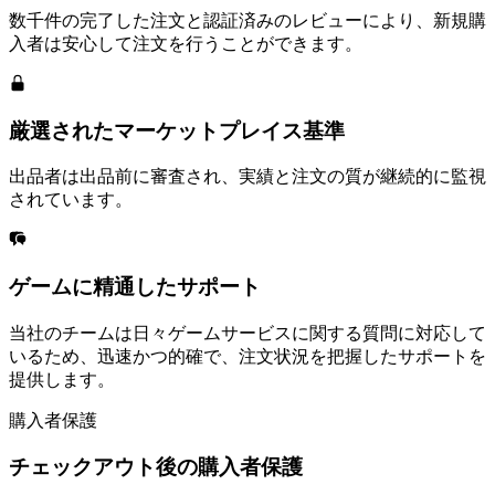
数千件の完了した注文と認証済みのレビューにより、新規購
入者は安心して注文を行うことができます。
厳選されたマーケットプレイス基準
出品者は出品前に審査され、実績と注文の質が継続的に監視
されています。
ゲームに精通したサポート
当社のチームは日々ゲームサービスに関する質問に対応して
いるため、迅速かつ的確で、注文状況を把握したサポートを
提供します。
購入者保護
チェックアウト後の購入者保護