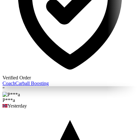
Verified Order
Coach
Carball Boosting
"
P***a
Yesterday