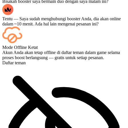
Bisakah booster saya bermain duo dengan saya malam ini?
Tentu — Saya sudah menghubungi booster Anda, dia akan online
dalam ~10 menit. Ada hal lain mengenai pesanan ini?
Tentu — setiap pertandingan akan muncul di dasbor Anda setelah
Mode Offline Ketat
selesai, dan jika Anda ingin menonton pertandingannya langsung,
Akun Anda akan tetap offline di daftar teman dalam game selama
tambahkan Streaming saat checkout.
proses boost berlangsung — gratis untuk setiap pesanan.
Daftar teman