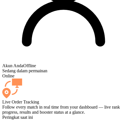
Akun Anda
Offline
Sedang dalam permainan
Online
Live Order Tracking
Follow every match in real time from your dashboard — live rank
progress, results and booster status at a glance.
Peringkat saat ini