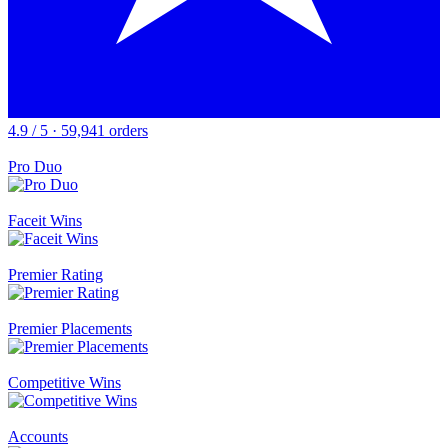
4.9 / 5 · 59,941 orders
Pro Duo
Faceit Wins
Premier Rating
Premier Placements
Competitive Wins
Accounts