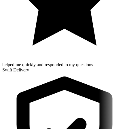
helped me quickly and responded to my questions
Swift Delivery