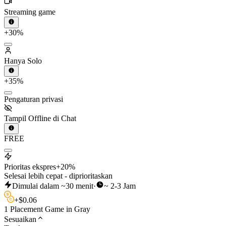
Streaming game
+30%
Hanya Solo
+35%
Pengaturan privasi
Tampil Offline di Chat
FREE
Prioritas ekspres
+20%
Selesai lebih cepat - diprioritaskan
Dimulai dalam ~30 menit
·
~ 2-3 Jam
+
$
0.06
1 Placement Game in Gray
Sesuaikan