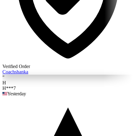
Verified Order
Coach
shanka
"
H
H***7
Yesterday