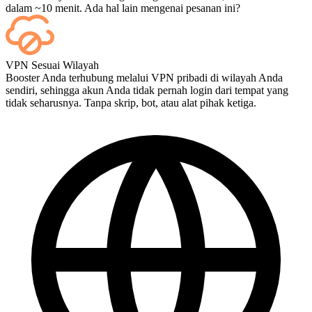
dalam ~10 menit. Ada hal lain mengenai pesanan ini?
Tentu — setiap pertandingan akan muncul di dasbor Anda setelah
VPN Sesuai Wilayah
selesai, dan jika Anda ingin menonton pertandingannya langsung,
Booster Anda terhubung melalui VPN pribadi di wilayah Anda
tambahkan Streaming saat checkout.
sendiri, sehingga akun Anda tidak pernah login dari tempat yang
tidak seharusnya. Tanpa skrip, bot, atau alat pihak ketiga.