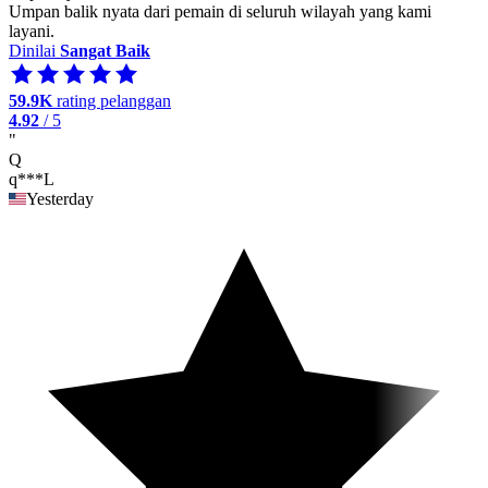
Umpan balik nyata dari pemain di seluruh wilayah yang kami
layani.
Dinilai
Sangat Baik
59.9K
rating pelanggan
4.92
/ 5
"
Q
q***L
Yesterday