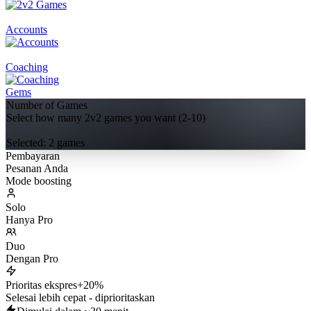
Accounts
Coaching
Gems
Number of Games
Select how many 2v2 games you want (2-10)
Selected:
2
game
s
Pembayaran
Pesanan Anda
Mode boosting
Solo
Hanya Pro
Duo
Dengan Pro
Prioritas ekspres
+20%
Selesai lebih cepat - diprioritaskan