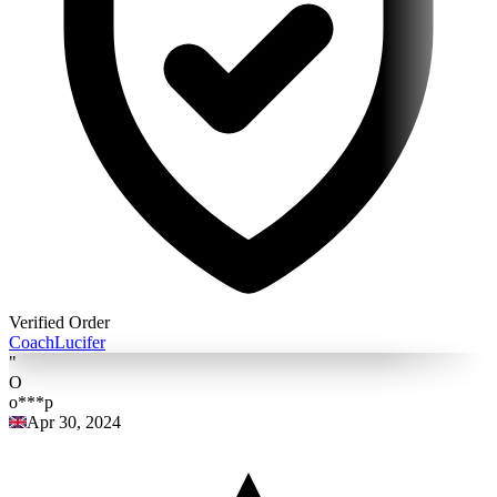
Verified Order
Coach
Lucifer
"
O
o***p
Apr 30, 2024