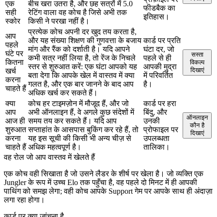
एक
बीच खरा उतरा है, और छह सत्रों में 5.0
फीडबैक का
सही
रेटिंग वाला वह कोच है जिसे अभी तक
इतिहास।
स्कोर
किसी ने परखा नहीं है।
प्रत्येक कोच अपनी दर खुद तय करता है,
आप
और यह संख्या शिक्षण की गुणवत्ता के बजाय
कार्ड पर प्रति
पहले
मांग और रैंक को दर्शाती है। यदि आपने
घंटा दर, जो
घंटे पर
सस्ता
कभी सत्र नहीं लिया है, तो रेंज के निचले
पहले से ही
कितना
विकल्प
स्तर से शुरुआत करें: एक घंटा आपको यह
आपकी मुद्रा
दिखाएं
खर्च
बता देगा कि आपके खेल में वास्तव में क्या
में परिवर्तित
करना
गलत है, और एक बार जानने के बाद आप
है।
चाहते हैं
अधिक खर्च कर सकते हैं।
क्या
कोच हर टाइमज़ोन में मौजूद हैं, और जो
कार्ड पर हरा
आप
अभी ऑनलाइन हैं, वे अगले कुछ संदेशों में
बिंदु, और
ऑनलाइन
आज ही
समय तय कर सकते हैं। यदि आप
उनकी
कौन है
शुरुआत
सप्ताहांत के आसपास बुकिंग कर रहे हैं, तो
प्रोफाइल पर
दिखाएं
करना
यह इस सूची की किसी भी अन्य चीज़ से
उपलब्धता
चाहते हैं
अधिक महत्वपूर्ण है।
तालिका।
वह रोल जो आप वास्तव में खेलते हैं
एक कोच वही सिखाता है जो उसने लैडर के शीर्ष पर खेला है। जो व्यक्ति एक
Jungler के रूप में उच्च Elo तक पहुँचा है, वह पहले दो मिनट में ही आपकी
पाथिंग को समझ लेगा; वही कोच आपके Support गेम पर आपके साथ ही अंदाज़ा
लगा रहा होगा।
कार्ड पर क्या जांचना है