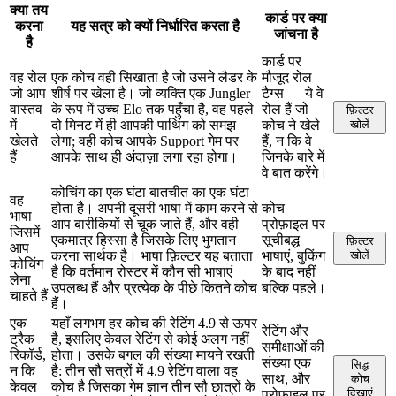
क्या तय
कार्ड पर क्या
करना
यह सत्र को क्यों निर्धारित करता है
जांचना है
है
कार्ड पर
वह रोल
एक कोच वही सिखाता है जो उसने लैडर के
मौजूद रोल
जो आप
शीर्ष पर खेला है। जो व्यक्ति एक Jungler
टैग्स — ये वे
वास्तव
के रूप में उच्च Elo तक पहुँचा है, वह पहले
रोल हैं जो
फ़िल्टर
में
दो मिनट में ही आपकी पाथिंग को समझ
कोच ने खेले
खोलें
खेलते
लेगा; वही कोच आपके Support गेम पर
हैं, न कि वे
हैं
आपके साथ ही अंदाज़ा लगा रहा होगा।
जिनके बारे में
वे बात करेंगे।
कोचिंग का एक घंटा बातचीत का एक घंटा
वह
होता है। अपनी दूसरी भाषा में काम करने से
कोच
भाषा
आप बारीकियों से चूक जाते हैं, और वही
प्रोफ़ाइल पर
जिसमें
एकमात्र हिस्सा है जिसके लिए भुगतान
सूचीबद्ध
फ़िल्टर
आप
करना सार्थक है। भाषा फ़िल्टर यह बताता
भाषाएं, बुकिंग
खोलें
कोचिंग
है कि वर्तमान रोस्टर में कौन सी भाषाएं
के बाद नहीं
लेना
उपलब्ध हैं और प्रत्येक के पीछे कितने कोच
बल्कि पहले।
चाहते हैं
हैं।
एक
यहाँ लगभग हर कोच की रेटिंग 4.9 से ऊपर
रेटिंग और
ट्रैक
है, इसलिए केवल रेटिंग से कोई अलग नहीं
समीक्षाओं की
रिकॉर्ड,
होता। उसके बगल की संख्या मायने रखती
संख्या एक
सिद्ध
न कि
है: तीन सौ सत्रों में 4.9 रेटिंग वाला वह
साथ, और
कोच
केवल
कोच है जिसका गेम ज्ञान तीन सौ छात्रों के
दिखाएं
प्रोफ़ाइल पर