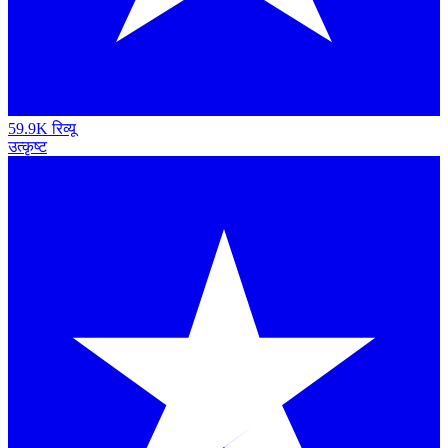
59.9K रिव्यू
उत्कृष्ट