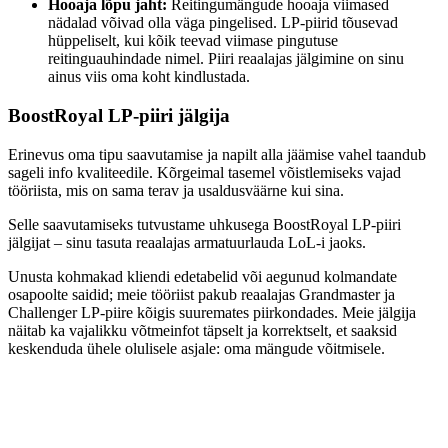
Hooaja lõpu jaht:
Reitingumängude hooaja viimased
nädalad võivad olla väga pingelised. LP-piirid tõusevad
hüppeliselt, kui kõik teevad viimase pingutuse
reitinguauhindade nimel. Piiri reaalajas jälgimine on sinu
ainus viis oma koht kindlustada.
BoostRoyal LP-piiri jälgija
Erinevus oma tipu saavutamise ja napilt alla jäämise vahel taandub
sageli info kvaliteedile. Kõrgeimal tasemel võistlemiseks vajad
tööriista, mis on sama terav ja usaldusväärne kui sina.
Selle saavutamiseks tutvustame uhkusega BoostRoyal LP-piiri
jälgijat – sinu tasuta reaalajas armatuurlauda LoL-i jaoks.
Unusta kohmakad kliendi edetabelid või aegunud kolmandate
osapoolte saidid; meie tööriist pakub reaalajas Grandmaster ja
Challenger LP-piire kõigis suuremates piirkondades. Meie jälgija
näitab ka vajalikku võtmeinfot täpselt ja korrektselt, et saaksid
keskenduda ühele olulisele asjale: oma mängude võitmisele.