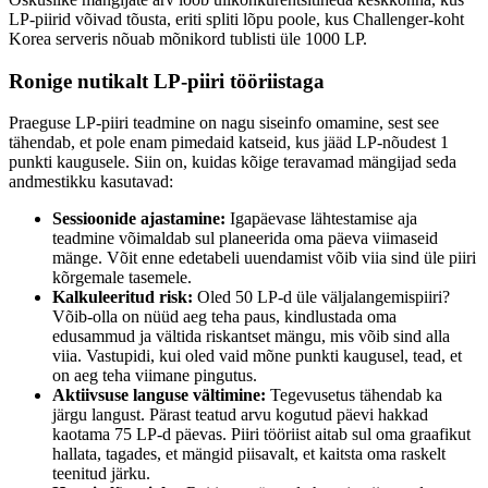
LP-piirid võivad tõusta, eriti spliti lõpu poole, kus Challenger-koht
Korea serveris nõuab mõnikord tublisti üle 1000 LP.
Ronige nutikalt LP-piiri tööriistaga
Praeguse LP-piiri teadmine on nagu siseinfo omamine, sest see
tähendab, et pole enam pimedaid katseid, kus jääd LP-nõudest 1
punkti kaugusele. Siin on, kuidas kõige teravamad mängijad seda
andmestikku kasutavad:
Sessioonide ajastamine:
Igapäevase lähtestamise aja
teadmine võimaldab sul planeerida oma päeva viimaseid
mänge. Võit enne edetabeli uuendamist võib viia sind üle piiri
kõrgemale tasemele.
Kalkuleeritud risk:
Oled 50 LP-d üle väljalangemispiiri?
Võib-olla on nüüd aeg teha paus, kindlustada oma
edusammud ja vältida riskantset mängu, mis võib sind alla
viia. Vastupidi, kui oled vaid mõne punkti kaugusel, tead, et
on aeg teha viimane pingutus.
Aktiivsuse languse vältimine:
Tegevusetus tähendab ka
järgu langust. Pärast teatud arvu kogutud päevi hakkad
kaotama 75 LP-d päevas. Piiri tööriist aitab sul oma graafikut
hallata, tagades, et mängid piisavalt, et kaitsta oma raskelt
teenitud järku.