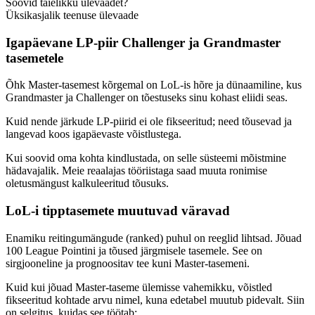
Soovid täielikku ülevaadet?
Üksikasjalik teenuse ülevaade
Igapäevane LP-piir Challenger ja Grandmaster
tasemetele
Õhk Master-tasemest kõrgemal on LoL-is hõre ja dünaamiline, kus
Grandmaster ja Challenger on tõestuseks sinu kohast eliidi seas.
Kuid nende järkude LP-piirid ei ole fikseeritud; need tõusevad ja
langevad koos igapäevaste võistlustega.
Kui soovid oma kohta kindlustada, on selle süsteemi mõistmine
hädavajalik. Meie reaalajas tööriistaga saad muuta ronimise
oletusmängust kalkuleeritud tõusuks.
LoL-i tipptasemete muutuvad väravad
Enamiku reitingumängude (ranked) puhul on reeglid lihtsad. Jõuad
100 League Pointini ja tõused järgmisele tasemele. See on
sirgjooneline ja prognoositav tee kuni Master-tasemeni.
Kuid kui jõuad Master-taseme ülemisse vahemikku, võistled
fikseeritud kohtade arvu nimel, kuna edetabel muutub pidevalt. Siin
on selgitus, kuidas see töötab: