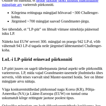
Oluline on märkida, et
nende järkude jaoks lubatud maksimaalne
mängijate arv
varieerub piirkonniti.
Kõrgeima reitinguga mängijad hõivavad ~300 Challenger-
kohta.
Järgmised ~700 mängijat saavad Grandmaster-järgu.
See tähendab, et "LP-piir" on lihtsalt viimase nimekirja pääsenud
isiku LP.
Näiteks kui EUW serveri 300. mängijal on praegu 942 LP-d, võib
vähemalt 943 LP-d tagada neile järgmisel lähtestamisel Challenger-
koha.
LoL-i LP-piirid erinevad piirkonniti
LP-piiri juures on sageli tähelepanuta jäetud aspekt selle piirkondlik
varieeruvus. LP, mida vajad Grandmaster-tasemele jõudmiseks ühes
serveris, võib teises vaevalt sind Master-tasemel hoida. See on lihtne
mängijate arvu näitaja.
Väga konkurentsitihedad piirkonnad nagu Korea (KR), Põhja-
Ameerika (NA) ja Lääne-Euroopa (EUW) on tuntud oma
uskumatult kõrge reitingute jaotuse poolest tipus.
Oskuslike mängijate arv loob ülikonkurentsitiheda keskkonna, kus