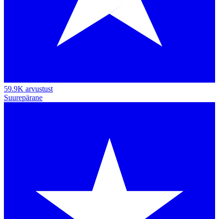
59.9K arvustust
Suurepärane