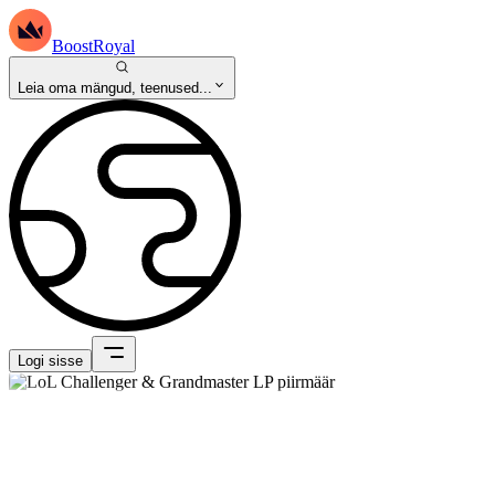
BoostRoyal
Leia oma mängud, teenused...
Logi sisse