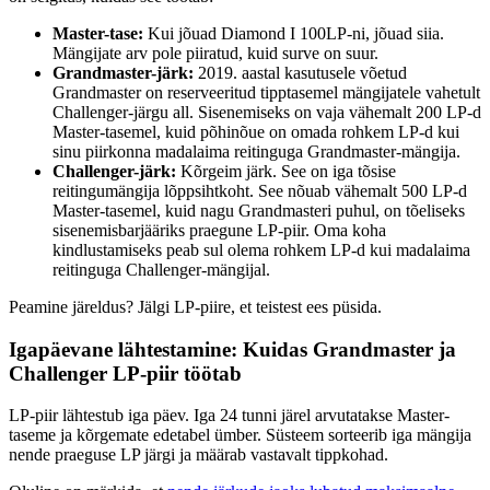
Master-tase:
Kui jõuad Diamond I 100LP-ni, jõuad siia.
Mängijate arv pole piiratud, kuid surve on suur.
Grandmaster-järk:
2019. aastal kasutusele võetud
Grandmaster on reserveeritud tipptasemel mängijatele vahetult
Challenger-järgu all. Sisenemiseks on vaja vähemalt 200 LP-d
Master-tasemel, kuid põhinõue on omada rohkem LP-d kui
sinu piirkonna madalaima reitinguga Grandmaster-mängija.
Challenger-järk:
Kõrgeim järk. See on iga tõsise
reitingumängija lõppsihtkoht. See nõuab vähemalt 500 LP-d
Master-tasemel, kuid nagu Grandmasteri puhul, on tõeliseks
sisenemisbarjääriks praegune LP-piir. Oma koha
kindlustamiseks peab sul olema rohkem LP-d kui madalaima
reitinguga Challenger-mängijal.
Peamine järeldus? Jälgi LP-piire, et teistest ees püsida.
Igapäevane lähtestamine: Kuidas Grandmaster ja
Challenger LP-piir töötab
LP-piir lähtestub iga päev. Iga 24 tunni järel arvutatakse Master-
taseme ja kõrgemate edetabel ümber. Süsteem sorteerib iga mängija
nende praeguse LP järgi ja määrab vastavalt tippkohad.