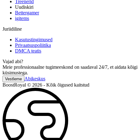
Treenerid
Uudiskiri
Bettergamer
igitems
Juriidiline
Kasutustingimused
Privaatsuspoliitika
DMCA teatis
Vajad abi?
Meie professionaalne tugimeeskond on saadaval 24/7, et aidata kõigi
küsimustega.
Abikeskus
Vestleme
BoostRoyal © 2026 - Kõik õigused kaitstud