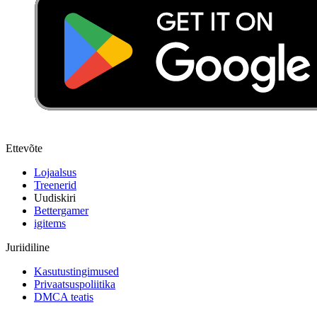
Ettevõte
Lojaalsus
Treenerid
Uudiskiri
Bettergamer
igitems
Juriidiline
Kasutustingimused
Privaatsuspoliitika
DMCA teatis