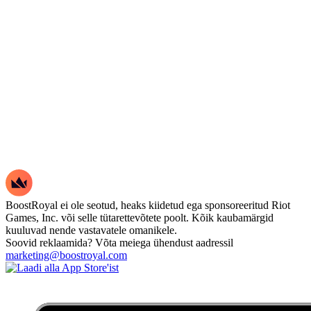
BoostRoyal ei ole seotud, heaks kiidetud ega sponsoreeritud Riot
Games, Inc. või selle tütarettevõtete poolt. Kõik kaubamärgid
kuuluvad nende vastavatele omanikele.
Soovid reklaamida? Võta meiega ühendust aadressil
marketing@boostroyal.com