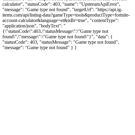
calculator", "statusCode": 403, "name": "UpstreamApiError",
"message": "Game type not found", "targetUrl": "https://api.ig-
items.com/api/listing-data?gameType=tools&productType=fortnite-
account-calculator&language=et&isBr=true", "contentType":
"application/json", "bodyText": "
{\"statusCode\":403,\"statusMessage\":\"Game type not
found\",\"message\":\"Game type not found\"}", "data": {
"statusCode": 403, "statusMessage": "Game type not found",
"message": "Game type not found" } }