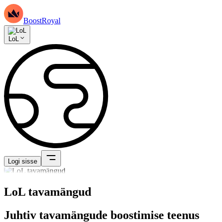
BoostRoyal
LoL
Logi sisse
LoL tavamängud
Juhtiv tavamängude boostimise teenus