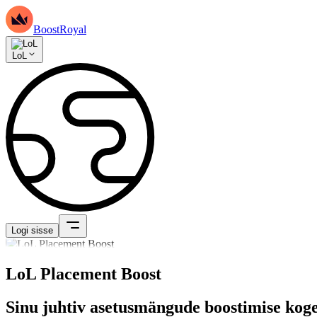
BoostRoyal
LoL
Logi sisse
LoL Placement Boost
Sinu juhtiv asetusmängude boostimise kog