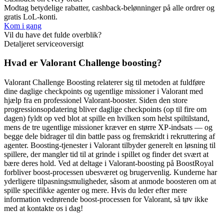
Modtag betydelige rabatter, cashback-belønninger på alle ordrer og
gratis LoL-konti.
Kom i gang
Vil du have det fulde overblik?
Detaljeret serviceoversigt
Hvad er Valorant Challenge boosting?
Valorant Challenge Boosting relaterer sig til metoden at fuldføre
dine daglige checkpoints og ugentlige missioner i Valorant med
hjælp fra en professionel Valorant-booster. Siden den store
progressionsopdatering bliver daglige checkpoints (op til fire om
dagen) fyldt op ved blot at spille en hvilken som helst spiltilstand,
mens de tre ugentlige missioner kræver en større XP-indsats — og
begge dele bidrager til din battle pass og fremskridt i rekruttering af
agenter. Boosting-tjenester i Valorant tilbyder generelt en løsning til
spillere, der mangler tid til at grinde i spillet og finder det svært at
bære deres hold. Ved at deltage i Valorant-boosting på BoostRoyal
forbliver boost-processen ubesværet og brugervenlig. Kunderne har
yderligere tilpasningsmuligheder, såsom at anmode boosteren om at
spille specifikke agenter og mere. Hvis du leder efter mere
information vedrørende boost-processen for Valorant, så tøv ikke
med at kontakte os i dag!