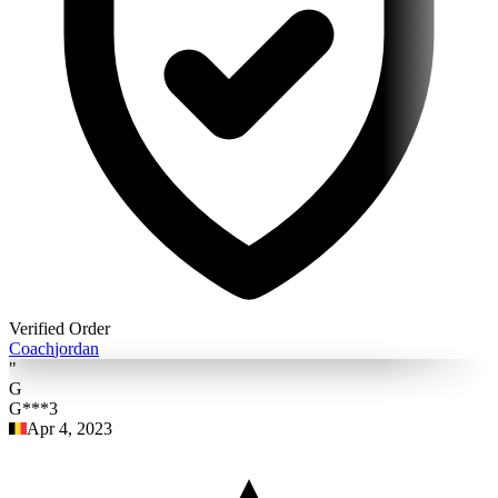
Verified Order
Coach
jordan
"
G
G***3
Apr 4, 2023