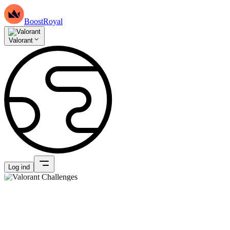
BoostRoyal
Valorant
Log ind