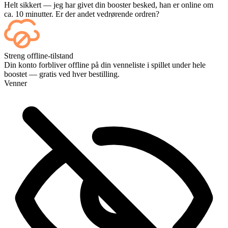
Helt sikkert — jeg har givet din booster besked, han er online om
ca. 10 minutter. Er der andet vedrørende ordren?
Ja – hver kamp vises på dit dashboard, så snart den er slut, og hvis
Streng offline-tilstand
du vil se selve kampene, kan du tilføje Streaming ved kassen.
Din konto forbliver offline på din venneliste i spillet under hele
boostet — gratis ved hver bestilling.
Venner