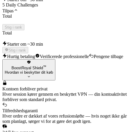
5 Daily Challenges
Tilpas
Total
Stig i rank
Total
Starter om ~30 min
Stig i rank
Hurtig betaling
Verificerede professionelle
Pengene tilbage
™
BoostRoyal Shield
Hvordan vi beskytter dit køb
Kontoen forbliver privat
Hver session kører gennem en beskyttet VPN — din kontoaktivitet
forbliver som standard privat.
Tilfredshedsgaranti
Hver ordre er dækket af vores refusionsløfte — hvis noget ikke går
som planlagt, sørger vi for at gøre det godt igen.