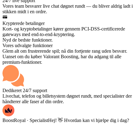
24/7 live support
Vores team besvarer live chat døgnet rundt — du bliver aldrig ladt i
stikken midt i en ordre.
Krypterede betalinger
Kort- og kryptobetalinger kører gennem PCI-DSS-certificerede
gateways med end-to-end-kryptering.
Nyd de bedste funktioner.
Vores udvalgte funktioner
Glem alt om frustrerende spil; nå din fortjente rang uden besvær.
Uanset om du køber Valorant Boosting, har du adgang til alle
premium-funktioner.
Dedikeret 24/7 support
Livechat, telefon og billetsystem døgnet rundt, med specialister der
håndterer alle faser af din ordre.
BoostRoyal · Specialist
Hej! 👋 Hvordan kan vi hjælpe dig i dag?