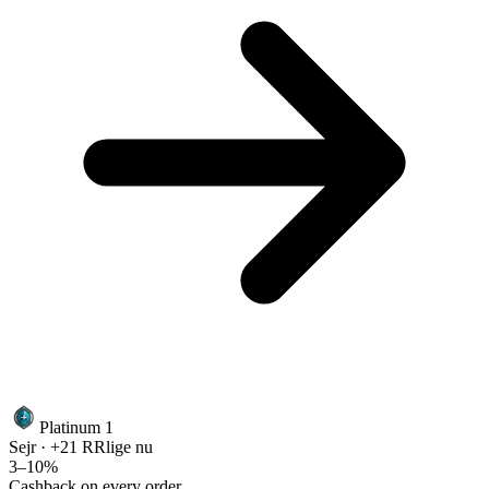
Platinum 1
Sejr · +21 RR
lige nu
3–10%
Cashback on every order