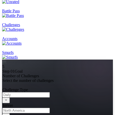
Battle Pass
Challenges
Accounts
Smurfs
5
Step 01
Goal
Number of Challenges
Select the number of challenges
Challenge Type
Server