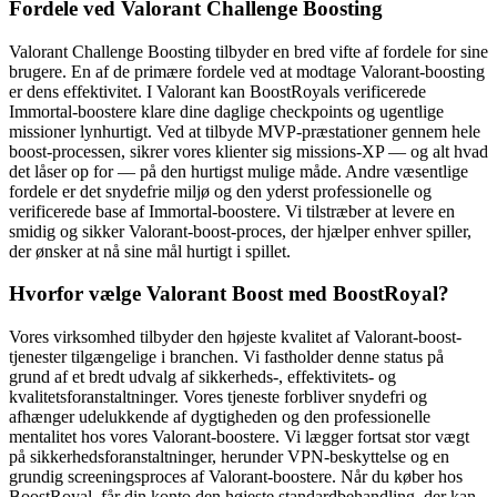
Fordele ved Valorant Challenge Boosting
Valorant Challenge Boosting tilbyder en bred vifte af fordele for sine
brugere. En af de primære fordele ved at modtage Valorant-boosting
er dens effektivitet. I Valorant kan BoostRoyals verificerede
Immortal-boostere klare dine daglige checkpoints og ugentlige
missioner lynhurtigt. Ved at tilbyde MVP-præstationer gennem hele
boost-processen, sikrer vores klienter sig missions-XP — og alt hvad
det låser op for — på den hurtigst mulige måde. Andre væsentlige
fordele er det snydefrie miljø og den yderst professionelle og
verificerede base af Immortal-boostere. Vi tilstræber at levere en
smidig og sikker Valorant-boost-proces, der hjælper enhver spiller,
der ønsker at nå sine mål hurtigt i spillet.
Hvorfor vælge Valorant Boost med BoostRoyal?
Vores virksomhed tilbyder den højeste kvalitet af Valorant-boost-
tjenester tilgængelige i branchen. Vi fastholder denne status på
grund af et bredt udvalg af sikkerheds-, effektivitets- og
kvalitetsforanstaltninger. Vores tjeneste forbliver snydefri og
afhænger udelukkende af dygtigheden og den professionelle
mentalitet hos vores Valorant-boostere. Vi lægger fortsat stor vægt
på sikkerhedsforanstaltninger, herunder VPN-beskyttelse og en
grundig screeningsproces af Valorant-boostere. Når du køber hos
BoostRoyal, får din konto den højeste standardbehandling, der kan