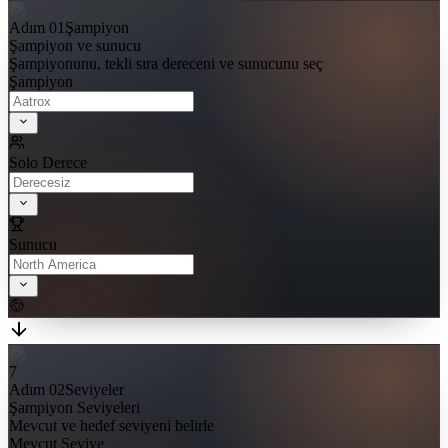
Adım 01
Şampiyon
Şampiyon ve sunucu
Şampiyonunu, tekli sıra dereceni ve sunucunu seç
Şampiyon
Solo Derece
Sunucu
7
Adım 02
Seviyeler
Şampiyon Seviyeleri
Mevcut ve hedef seviyeni belirle
Mevcut Seviye