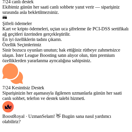
7/24 canlı destek
Ekibimiz günün her saati canlı sohbete yanıt verir — siparişiniz
sırasında asla bekletilmezsiniz.
Şifreli ödemeler
Kart ve kripto ödemeleri, uçtan uca şifreleme ile PCI-DSS sertifikalı
ağ geçitleri üzerinden gerçekleştirilir.
En iyi özelliklerin tadını çıkarın.
Özellik Seçimlerimiz
Sinir bozucu oyunları unutun; hak ettiğiniz rütbeye zahmetsizce
ulaşın. İster League Boosting satın alıyor olun, tüm premium
özelliklerden yararlanma ayrıcalığına sahipsiniz.
7/24 Kesintisiz Destek
Siparişinizin her aşamasıyla ilgilenen uzmanlarla günün her saati
canlı sohbet, telefon ve destek talebi hizmeti.
BoostRoyal · Uzman
Selam! 👋 Bugün sana nasıl yardımcı
olabiliriz?