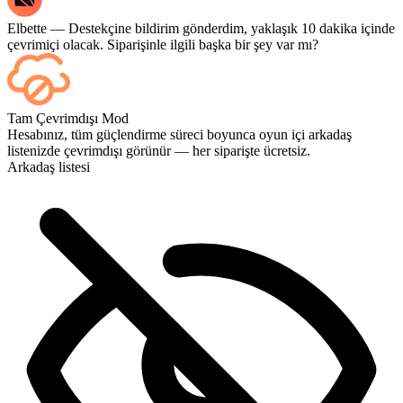
Elbette — Destekçine bildirim gönderdim, yaklaşık 10 dakika içinde
çevrimiçi olacak. Siparişinle ilgili başka bir şey var mı?
Evet; her maç bittiğinde kontrol panelinizde görünür. Eğer oyunları
Tam Çevrimdışı Mod
bizzat izlemek isterseniz, ödeme sırasında Yayın İzleme (Streaming)
Hesabınız, tüm güçlendirme süreci boyunca oyun içi arkadaş
seçeneğini ekleyin.
listenizde çevrimdışı görünür — her siparişte ücretsiz.
Arkadaş listesi