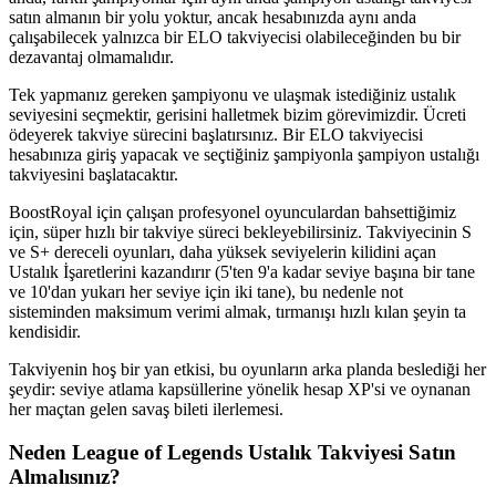
satın almanın bir yolu yoktur, ancak hesabınızda aynı anda
çalışabilecek yalnızca bir ELO takviyecisi olabileceğinden bu bir
dezavantaj olmamalıdır.
Tek yapmanız gereken şampiyonu ve ulaşmak istediğiniz ustalık
seviyesini seçmektir, gerisini halletmek bizim görevimizdir. Ücreti
ödeyerek takviye sürecini başlatırsınız. Bir ELO takviyecisi
hesabınıza giriş yapacak ve seçtiğiniz şampiyonla şampiyon ustalığı
takviyesini başlatacaktır.
BoostRoyal için çalışan profesyonel oyunculardan bahsettiğimiz
için, süper hızlı bir takviye süreci bekleyebilirsiniz. Takviyecinin S
ve S+ dereceli oyunları, daha yüksek seviyelerin kilidini açan
Ustalık İşaretlerini kazandırır (5'ten 9'a kadar seviye başına bir tane
ve 10'dan yukarı her seviye için iki tane), bu nedenle not
sisteminden maksimum verimi almak, tırmanışı hızlı kılan şeyin ta
kendisidir.
Takviyenin hoş bir yan etkisi, bu oyunların arka planda beslediği her
şeydir: seviye atlama kapsüllerine yönelik hesap XP'si ve oynanan
her maçtan gelen savaş bileti ilerlemesi.
Neden League of Legends Ustalık Takviyesi Satın
Almalısınız?