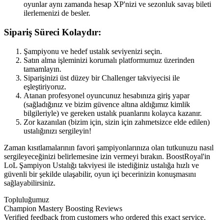
oyunlar aynı zamanda hesap XP'nizi ve sezonluk savaş bileti
ilerlemenizi de besler.
Sipariş Süreci Kolaydır:
Şampiyonu ve hedef ustalık seviyenizi seçin.
Satın alma işleminizi korumalı platformumuz üzerinden
tamamlayın.
Siparişinizi üst düzey bir Challenger takviyecisi ile
eşleştiriyoruz.
Atanan profesyonel oyuncunuz hesabınıza giriş yapar
(sağladığınız ve bizim güvence altına aldığımız kimlik
bilgileriyle) ve gereken ustalık puanlarını kolayca kazanır.
Zor kazanılan (bizim için, sizin için zahmetsizce elde edilen)
ustalığınızı sergileyin!
Zaman kısıtlamalarının favori şampiyonlarınıza olan tutkunuzu nasıl
sergileyeceğinizi belirlemesine izin vermeyi bırakın. BoostRoyal'in
LoL Şampiyon Ustalığı takviyesi ile istediğiniz ustalığa hızlı ve
güvenli bir şekilde ulaşabilir, oyun içi becerinizin konuşmasını
sağlayabilirsiniz.
Topluluğumuz
Champion Mastery Boosting Reviews
Verified feedback from customers who ordered this exact service.