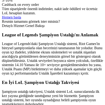
3–10%
Cashback on every order
Tüm siparişlerde önemli indirimler, nakit iade ödülleri ve ücretsiz
LoL hesapları kazanın.
Hemen başla
Resmin tamamını görmek ister misiniz?
Detaylı Hizmet Genel Bakışı
League of Legends Şampiyon Ustalığı'nı Anlamak
League of Legends'daki Şampiyon Ustalığı sistemi, Riot Games'in
bireysel şampiyonlarla olan becerinizi tanımasının bir yoludur. Bunu
oyun içi ifadeler, yükleme ekranı süslemeleri ve ustalık nişanları
aracılığıyla görüntülenen deneyiminizin görsel bir göstergesi olarak
düşünebilirsiniz. Ustalık seviyeleri boyunca süren yolculuk, özellikle
sistemin 14.10 Yaması ile 10+ seviyeye genişletilmesinden bu yana,
Ustalık Puanı (MP) biriktirmeyi ve daha yüksek aşamalar için güçlü
oyun içi performanslarla Ustalık İşaretleri kazanmayı içerir.
En İyi LoL Şampiyon Ustalığı Takviyesi
Şampiyon ustalığı takviyesi, Ustalık sistemi LoL sunucularında ilk
kez yayına girdiğinde tanıttığımız yeni bir hizmettir. Şampiyon
ustalığı sistemi, her oyunda oynadığınız belirli şampiyonla oyun
istatistiklerinizi değerlendirir.