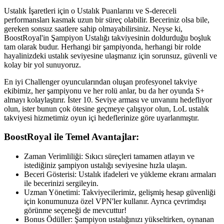
Ustalık İşaretleri için o Ustalık Puanlarını ve S-dereceli
performansları kasmak uzun bir süreç olabilir. Beceriniz olsa bile,
gereken sonsuz saatlere sahip olmayabilirsiniz. Neyse ki,
BoostRoyal'in Şampiyon Ustalığı takviyesinin doldurduğu boşluk
tam olarak budur. Herhangi bir şampiyonda, herhangi bir rolde
hayalinizdeki ustalık seviyesine ulaşmanız için sorunsuz, güvenli ve
kolay bir yol sunuyoruz.
En iyi Challenger oyuncularından oluşan profesyonel takviye
ekibimiz, her şampiyonu ve her rolü anlar, bu da her oyunda S+
almayı kolaylaştırır. İster 10. Seviye arması ve unvanını hedefliyor
olun, ister bunun çok ötesine geçmeye çalışıyor olun, LoL ustalık
takviyesi hizmetimiz oyun içi hedeflerinize göre uyarlanmıştır.
BoostRoyal ile Temel Avantajlar:
Zaman Verimliliği: Sıkıcı süreçleri tamamen atlayın ve
istediğiniz şampiyon ustalığı seviyesine hızla ulaşın.
Beceri Gösterisi: Ustalık ifadeleri ve yükleme ekranı armaları
ile becerinizi sergileyin.
Uzman Yönetimi: Takviyecilerimiz, gelişmiş hesap güvenliği
için konumunuza özel VPN'ler kullanır. Ayrıca çevrimdışı
görünme seçeneği de mevcuttur!
Bonus Ödüller: Şampiyon ustalığınızı yükseltirken, oynanan