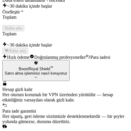
Daha erken tamamlanır - öncelikli
~30 dakika içinde başlar
Özelleştir
Toplam
Rütbe atla
Toplam
~30 dakika içinde başlar
Rütbe atla
Hızlı ödeme
Doğrulanmış profesyoneller
Para iadesi
™
BoostRoyal Shield
Satın alma işleminizi nasıl koruyoruz
Hesap gizli kalır
Her oturum korumalı bir VPN üzerinden yürütülür — hesap
etkinliğiniz varsayılan olarak gizli kalır.
Para iade garantisi
Her sipariş, geri ödeme sözümüzle desteklenmektedir — bir şeyler
yolunda gitmezse, durumu düzeltiriz.