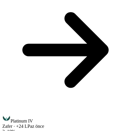
Platinum IV
Zafer · +24 LP
az önce