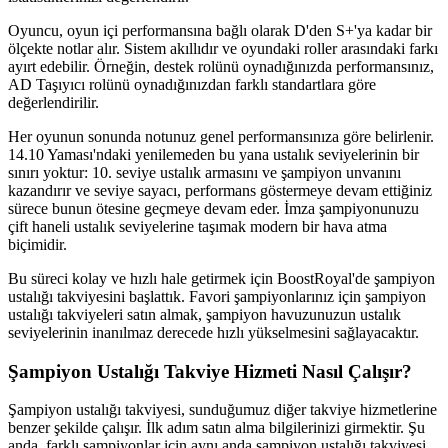
Oyuncu, oyun içi performansına bağlı olarak D'den S+'ya kadar bir
ölçekte notlar alır. Sistem akıllıdır ve oyundaki roller arasındaki farkı
ayırt edebilir. Örneğin, destek rolünü oynadığınızda performansınız,
AD Taşıyıcı rolünü oynadığınızdan farklı standartlara göre
değerlendirilir.
Her oyunun sonunda notunuz genel performansınıza göre belirlenir.
14.10 Yaması'ndaki yenilemeden bu yana ustalık seviyelerinin bir
sınırı yoktur: 10. seviye ustalık armasını ve şampiyon unvanını
kazandırır ve seviye sayacı, performans göstermeye devam ettiğiniz
sürece bunun ötesine geçmeye devam eder. İmza şampiyonunuzu
çift haneli ustalık seviyelerine taşımak modern bir hava atma
biçimidir.
Bu süreci kolay ve hızlı hale getirmek için BoostRoyal'de şampiyon
ustalığı takviyesini başlattık. Favori şampiyonlarınız için şampiyon
ustalığı takviyeleri satın almak, şampiyon havuzunuzun ustalık
seviyelerinin inanılmaz derecede hızlı yükselmesini sağlayacaktır.
Şampiyon Ustalığı Takviye Hizmeti Nasıl Çalışır?
Şampiyon ustalığı takviyesi, sunduğumuz diğer takviye hizmetlerine
benzer şekilde çalışır. İlk adım satın alma bilgilerinizi girmektir. Şu
anda, farklı şampiyonlar için aynı anda şampiyon ustalığı takviyesi