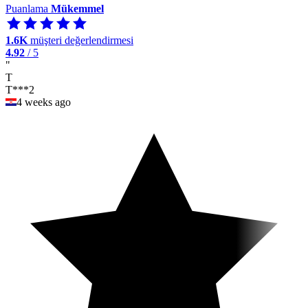
Puanlama
Mükemmel
1.6K
müşteri değerlendirmesi
4.92
/ 5
"
T
T***2
4 weeks ago