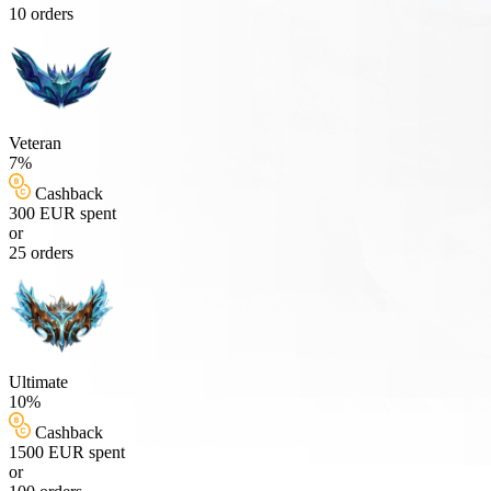
10 orders
Veteran
7%
Cashback
300 EUR spent
or
25 orders
Ultimate
10%
Cashback
1500 EUR spent
or