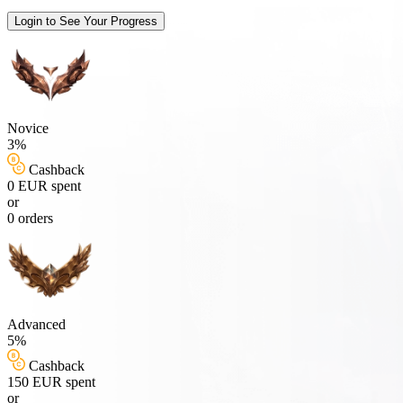
Login to See Your Progress
Novice
3%
Cashback
0 EUR spent
or
0 orders
Advanced
5%
Cashback
150 EUR spent
or