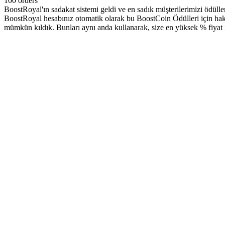
100 orders
BoostRoyal'ın sadakat sistemi geldi ve en sadık müşterilerimizi ödüll
BoostRoyal hesabınız otomatik olarak bu BoostCoin Ödülleri için hak 
mümkün kıldık. Bunları aynı anda kullanarak, size en yüksek % fiyat i