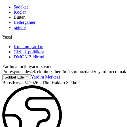
Sadakat
Koçlar
Bülten
Bettergamer
igitems
Yasal
Kullanım şartları
Gizlilik politikası
DMCA Bildirimi
Yardıma mı ihtiyacınız var?
Profesyonel destek ekibimiz, her türlü sorunuzda size yardımcı olmak 
Yardım Merkezi
Sohbet Edelim
BoostRoyal © 2026 - Tüm Hakları Saklıdır