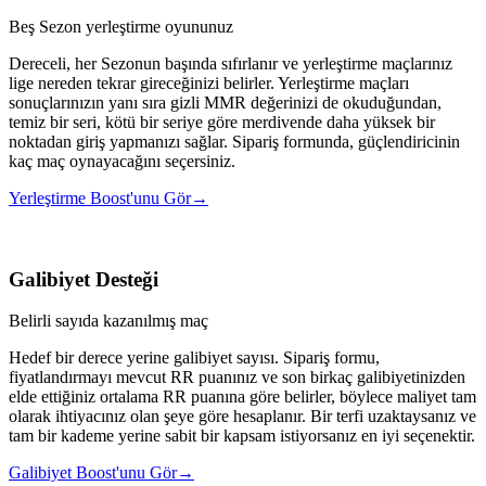
Beş Sezon yerleştirme oyununuz
Dereceli, her Sezonun başında sıfırlanır ve yerleştirme maçlarınız
lige nereden tekrar gireceğinizi belirler. Yerleştirme maçları
sonuçlarınızın yanı sıra gizli MMR değerinizi de okuduğundan,
temiz bir seri, kötü bir seriye göre merdivende daha yüksek bir
noktadan giriş yapmanızı sağlar. Sipariş formunda, güçlendiricinin
kaç maç oynayacağını seçersiniz.
Yerleştirme Boost'unu Gör
→
Galibiyet Desteği
Belirli sayıda kazanılmış maç
Hedef bir derece yerine galibiyet sayısı. Sipariş formu,
fiyatlandırmayı mevcut RR puanınız ve son birkaç galibiyetinizden
elde ettiğiniz ortalama RR puanına göre belirler, böylece maliyet tam
olarak ihtiyacınız olan şeye göre hesaplanır. Bir terfi uzaktaysanız ve
tam bir kademe yerine sabit bir kapsam istiyorsanız en iyi seçenektir.
Galibiyet Boost'unu Gör
→