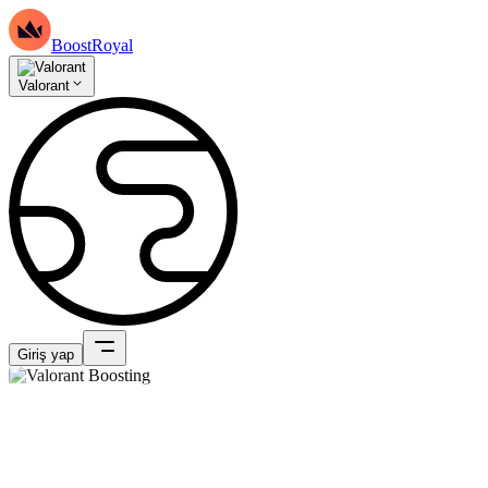
BoostRoyal
Valorant
Giriş yap