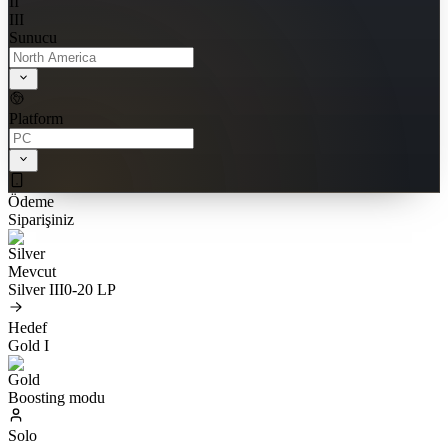
II
III
Sunucu
Platform
Ödeme
Siparişiniz
Mevcut
Silver III
0-20 LP
Hedef
Gold I
Boosting modu
Solo