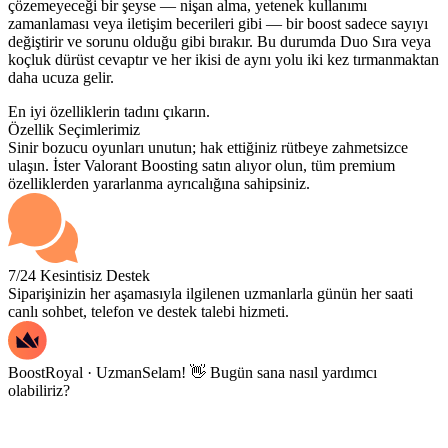
çözemeyeceği bir şeyse — nişan alma, yetenek kullanımı
zamanlaması veya iletişim becerileri gibi — bir boost sadece sayıyı
değiştirir ve sorunu olduğu gibi bırakır. Bu durumda Duo Sıra veya
koçluk dürüst cevaptır ve her ikisi de aynı yolu iki kez tırmanmaktan
daha ucuza gelir.
En iyi özelliklerin tadını çıkarın.
Özellik Seçimlerimiz
Sinir bozucu oyunları unutun; hak ettiğiniz rütbeye zahmetsizce
ulaşın. İster Valorant Boosting satın alıyor olun, tüm premium
özelliklerden yararlanma ayrıcalığına sahipsiniz.
7/24 Kesintisiz Destek
Siparişinizin her aşamasıyla ilgilenen uzmanlarla günün her saati
canlı sohbet, telefon ve destek talebi hizmeti.
BoostRoyal · Uzman
Selam! 👋 Bugün sana nasıl yardımcı
olabiliriz?