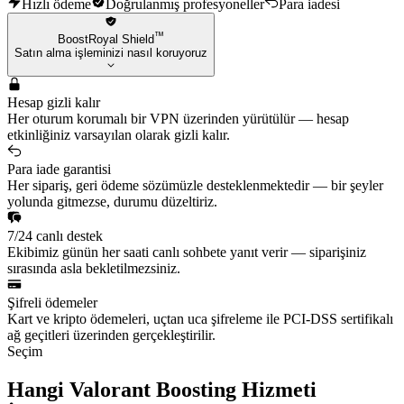
Hızlı ödeme
Doğrulanmış profesyoneller
Para iadesi
™
BoostRoyal Shield
Satın alma işleminizi nasıl koruyoruz
Hesap gizli kalır
Her oturum korumalı bir VPN üzerinden yürütülür — hesap
etkinliğiniz varsayılan olarak gizli kalır.
Para iade garantisi
Her sipariş, geri ödeme sözümüzle desteklenmektedir — bir şeyler
yolunda gitmezse, durumu düzeltiriz.
7/24 canlı destek
Ekibimiz günün her saati canlı sohbete yanıt verir — siparişiniz
sırasında asla bekletilmezsiniz.
Şifreli ödemeler
Kart ve kripto ödemeleri, uçtan uca şifreleme ile PCI-DSS sertifikalı
ağ geçitleri üzerinden gerçekleştirilir.
Seçim
Hangi Valorant Boosting Hizmeti