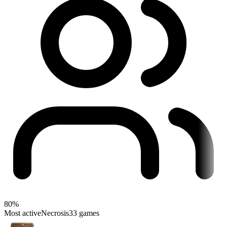
80%
Most active
Necrosis
33 games