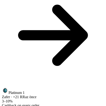
Platinum 1
Zafer · +21 RR
az önce
3–10%
Cashback on every order