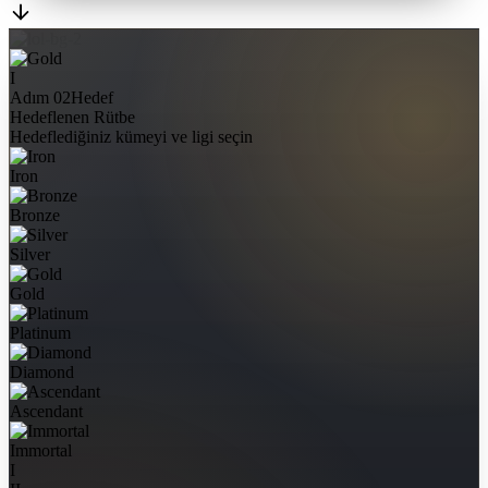
I
Adım 02
Hedef
Hedeflenen Rütbe
Hedeflediğiniz kümeyi ve ligi seçin
Iron
Bronze
Silver
Gold
Platinum
Diamond
Ascendant
Immortal
I