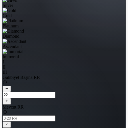
Silver
Gold
Platinum
Diamond
Ascendant
Immortal
I
II
III
Galibiyet Başına RR
Mevcut RR