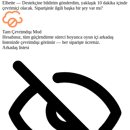
Elbette — Destekçine bildirim gönderdim, yaklaşık 10 dakika içinde
çevrimiçi olacak. Siparişinle ilgili başka bir şey var mı?
Evet; her maç bittiğinde kontrol panelinizde görünür. Eğer oyunları
Tam Çevrimdışı Mod
bizzat izlemek isterseniz, ödeme sırasında Yayın İzleme (Streaming)
Hesabınız, tüm güçlendirme süreci boyunca oyun içi arkadaş
seçeneğini ekleyin.
listenizde çevrimdışı görünür — her siparişte ücretsiz.
Arkadaş listesi