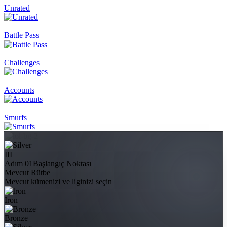
Unrated
Battle Pass
Challenges
Accounts
Smurfs
III
Adım 01
Başlangıç Noktası
Mevcut Rütbe
Mevcut kümenizi ve liginizi seçin
Iron
Bronze