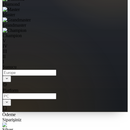
Diamond
Master
Grandmaster
Champion
V
IV
III
II
I
Sunucu
Platform
Ödeme
Siparişiniz