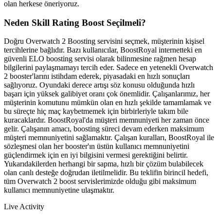
olan herkese öneriyoruz.
Neden Skill Rating Boost Seçilmeli?
Doğru Overwatch 2 Boosting servisini seçmek, müşterinin kişisel
tercihlerine bağlıdır. Bazı kullanıcılar, BoostRoyal internetteki en
güvenli ELO boosting servisi olarak bilinmesine rağmen hesap
bilgilerini paylaşmamayı tercih eder. Sadece en yetenekli Overwatch
2 booster'larını istihdam ederek, piyasadaki en hızlı sonuçları
sağlıyoruz. Oyundaki derece artışı söz konusu olduğunda hızlı
başarı için yüksek galibiyet oranı çok önemlidir. Çalışanlarımız, her
müşterinin komutunu mümkün olan en hızlı şekilde tamamlamak ve
bu süreçte hiç maç kaybetmemek için birbirleriyle takım bile
kuracaklardır. BoostRoyal'da müşteri memnuniyeti her zaman önce
gelir. Çalışanın amacı, boosting süreci devam ederken maksimum
müşteri memnuniyetini sağlamaktır. Çalışan kuralları, BoostRoyal ile
sözleşmesi olan her booster'ın üstün kullanıcı memnuniyetini
güçlendirmek için en iyi bilgisini vermesi gerektiğini belirtir.
Yukarıdakilerden herhangi bir sapma, hızlı bir çözüm bulabilecek
olan canlı desteğe doğrudan iletilmelidir. Bu teklifin birincil hedefi,
tüm Overwatch 2 boost servislerimizde olduğu gibi maksimum
kullanıcı memnuniyetine ulaşmaktır.
Live Activity