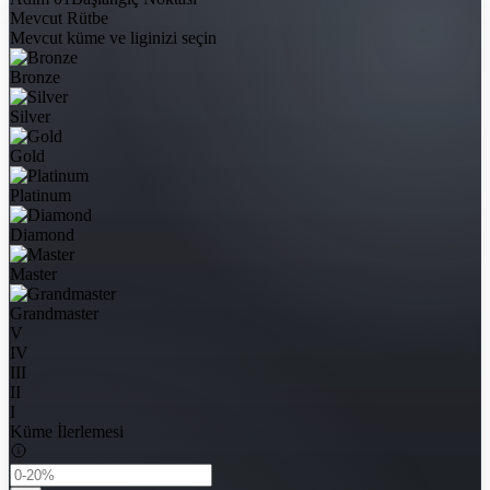
Mevcut Rütbe
Mevcut küme ve liginizi seçin
Bronze
Silver
Gold
Platinum
Diamond
Master
Grandmaster
V
IV
III
II
I
Küme İlerlemesi