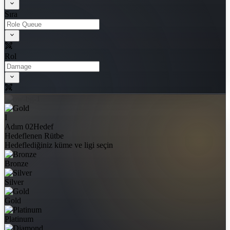
Sıra
Rol
I
Adım 02
Hedef
Hedeflenen Rütbe
Hedeflediğiniz küme ve ligi seçin
Bronze
Silver
Gold
Platinum