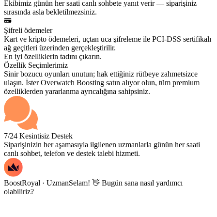
Ekibimiz günün her saati canlı sohbete yanıt verir — siparişiniz
sırasında asla bekletilmezsiniz.
Şifreli ödemeler
Kart ve kripto ödemeleri, uçtan uca şifreleme ile PCI-DSS sertifikalı
ağ geçitleri üzerinden gerçekleştirilir.
En iyi özelliklerin tadını çıkarın.
Özellik Seçimlerimiz
Sinir bozucu oyunları unutun; hak ettiğiniz rütbeye zahmetsizce
ulaşın. İster Overwatch Boosting satın alıyor olun, tüm premium
özelliklerden yararlanma ayrıcalığına sahipsiniz.
7/24 Kesintisiz Destek
Siparişinizin her aşamasıyla ilgilenen uzmanlarla günün her saati
canlı sohbet, telefon ve destek talebi hizmeti.
BoostRoyal · Uzman
Selam! 👋 Bugün sana nasıl yardımcı
olabiliriz?