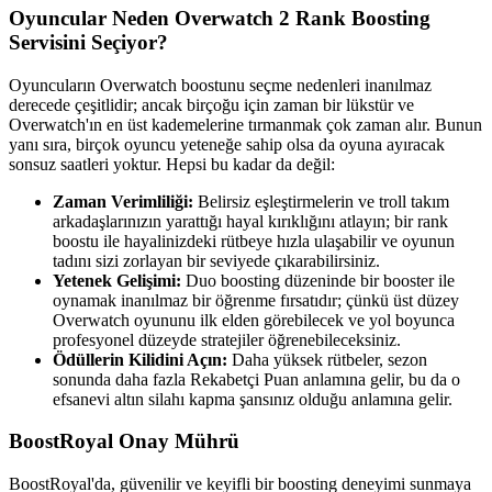
Oyuncular Neden Overwatch 2 Rank Boosting
Servisini Seçiyor?
Oyuncuların Overwatch boostunu seçme nedenleri inanılmaz
derecede çeşitlidir; ancak birçoğu için zaman bir lükstür ve
Overwatch'ın en üst kademelerine tırmanmak çok zaman alır. Bunun
yanı sıra, birçok oyuncu yeteneğe sahip olsa da oyuna ayıracak
sonsuz saatleri yoktur. Hepsi bu kadar da değil:
Zaman Verimliliği:
Belirsiz eşleştirmelerin ve troll takım
arkadaşlarınızın yarattığı hayal kırıklığını atlayın; bir rank
boostu ile hayalinizdeki rütbeye hızla ulaşabilir ve oyunun
tadını sizi zorlayan bir seviyede çıkarabilirsiniz.
Yetenek Gelişimi:
Duo boosting düzeninde bir booster ile
oynamak inanılmaz bir öğrenme fırsatıdır; çünkü üst düzey
Overwatch oyununu ilk elden görebilecek ve yol boyunca
profesyonel düzeyde stratejiler öğrenebileceksiniz.
Ödüllerin Kilidini Açın:
Daha yüksek rütbeler, sezon
sonunda daha fazla Rekabetçi Puan anlamına gelir, bu da o
efsanevi altın silahı kapma şansınız olduğu anlamına gelir.
BoostRoyal Onay Mührü
BoostRoyal'da, güvenilir ve keyifli bir boosting deneyimi sunmaya