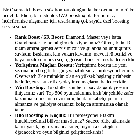
Bir Overwatch boostu söz konusu olduğunda, her oyuncunun rütbe
hedefi farklıdır; bu nedenle OW2 boosting platformumuz,
hedeflerinize ulaşmanız için tasarlanmış çok sayıda özel boosting
servisi sunar:
Rank Boost / SR Boost:
Diamond, Master veya hatta
Grandmaster ligine mi girmek istiyorsunuz? Olmuş bilin. Bu
bizim amiral gemisi servisimizdir ve şu anda bulunduğunuz
sayfadır. Başlamak için yukarı kaydırın, mevcut rütbenizi ve
hayalinizdeki rütbeyi seçin; gerisini booster'ımız halledecektir.
Yerleştirme Maçları Boostu:
Yerleştirme boostu ile yeni
sezona bomba gibi bir giriş yapabilirsiniz; profesyonellerimiz
Overwatch 2'de mümkün olan en yüksek başlangıç rütbesini
hedefleyerek bu kritik yerleştirme maçlarını halledecektir.
Win Boosting:
Bu ödüller için belirli sayıda galibiyete mi
ihtiyacınız var? Top 500 oyuncularımız hızlı bir şekilde zafer
kazanma konusunda uzmandır, bu da rekabetçi puanlar
almanıza ve galibiyet oranınızı kolayca artırmanıza olanak
tanır.
Duo Boosting & Koçluk:
Bir profesyonelle takım
kurabileceğinizi biliyor muydunuz? Sadece rütbe atlamakla
kalmayacak, aynı zamanda süreç boyunca stratejileri
öğrenecek ve oyun bilginizi geliştireceksiniz!