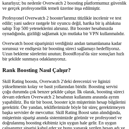
kararlıyız; bu nedenle Overwatch 2 boosting platformumuz güvenlik
ve gerçek profesyonellik temeli üzerine inşa edilmiştir.
Profesyonel Overwatch 2 booster'larımız titizlikle incelenir ve test
edilir; yani sadece rastgele bir oyuncu değil, harika bir iş ahlakına
sahip Top 500 yeteneklerini alırsınız. Bir booster hesabınızda
oynadığında, gizliliği sağlamak için mutlaka bir VPN kullanmalıdır.
Overwatch boost siparişinizi verdiğiniz andan tamamlanana kadar
sorunsuz ve endişesiz bir boosting süreci sağlamayı hedefliyoruz.
Uzun bekleme sürelerini unutun; BoostRoyal'da size sonuçları hızlı
bir şekilde sunmaya odaklanıyoruz.
Rank Boosting Nasıl Çalışır?
Skill Rating boostu, Overwatch 2'deki derecenizi ve liginizi
yükseltmenin kolay ve basit yollarından biridir. Boosting servisi
çoğu durumda çok benzer şekilde çalışır. İlk olarak, boosting süreci
devam ederken Overwatch 2 hesabının kullanımı arasında ayrım
yapabiliriz. Bu tür bir boost, booster için müşterinin hesap bilgilerini
gerektirir. Öte yandan, tekliflerimizde böyle bir süreç gerektirmeyen
başka servisler de mevcuttur. Skill Rating Boost satın alındığında,
müşterinin siparişi anında sistemimizde görünür ve profesyonel ve
doğrulanmış boosting ekibimiz için uygun hale gelir. En uygun
çalışanımız siparişi kabul eder ve bunu yaparak verilen hesap adı ve