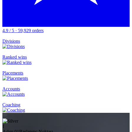
4.9 / 5 · 59,929 orders
Divisions
Ranked wins
Placements
Accounts
Coaching
I
Adım 01
Başlangıç Noktası