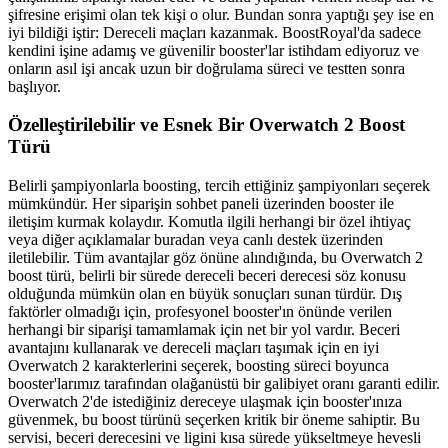
şifresine erişimi olan tek kişi o olur. Bundan sonra yaptığı şey ise en
iyi bildiği iştir: Dereceli maçları kazanmak. BoostRoyal'da sadece
kendini işine adamış ve güvenilir booster'lar istihdam ediyoruz ve
onların asıl işi ancak uzun bir doğrulama süreci ve testten sonra
başlıyor.
Özelleştirilebilir ve Esnek Bir Overwatch 2 Boost
Türü
Belirli şampiyonlarla boosting, tercih ettiğiniz şampiyonları seçerek
mümkündür. Her siparişin sohbet paneli üzerinden booster ile
iletişim kurmak kolaydır. Komutla ilgili herhangi bir özel ihtiyaç
veya diğer açıklamalar buradan veya canlı destek üzerinden
iletilebilir. Tüm avantajlar göz önüne alındığında, bu Overwatch 2
boost türü, belirli bir sürede dereceli beceri derecesi söz konusu
olduğunda mümkün olan en büyük sonuçları sunan türdür. Dış
faktörler olmadığı için, profesyonel booster'ın önünde verilen
herhangi bir siparişi tamamlamak için net bir yol vardır. Beceri
avantajını kullanarak ve dereceli maçları taşımak için en iyi
Overwatch 2 karakterlerini seçerek, boosting süreci boyunca
booster'larımız tarafından olağanüstü bir galibiyet oranı garanti edilir.
Overwatch 2'de istediğiniz dereceye ulaşmak için booster'ınıza
güvenmek, bu boost türünü seçerken kritik bir öneme sahiptir. Bu
servisi, beceri derecesini ve ligini kısa sürede yükseltmeye hevesli