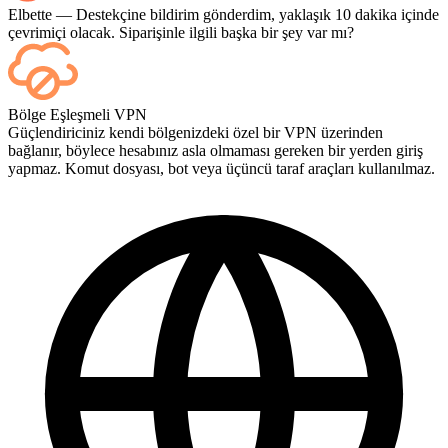
Elbette — Destekçine bildirim gönderdim, yaklaşık 10 dakika içinde
çevrimiçi olacak. Siparişinle ilgili başka bir şey var mı?
Evet; her maç bittiğinde kontrol panelinizde görünür. Eğer oyunları
Bölge Eşleşmeli VPN
bizzat izlemek isterseniz, ödeme sırasında Yayın İzleme (Streaming)
Güçlendiriciniz kendi bölgenizdeki özel bir VPN üzerinden
seçeneğini ekleyin.
bağlanır, böylece hesabınız asla olmaması gereken bir yerden giriş
yapmaz. Komut dosyası, bot veya üçüncü taraf araçları kullanılmaz.