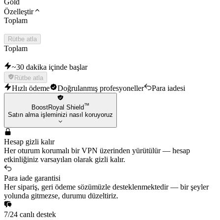
Özelleştir
Toplam
Rütbe atla
Toplam
~30 dakika içinde başlar
Rütbe atla
Hızlı ödeme
Doğrulanmış profesyoneller
Para iadesi
™
BoostRoyal Shield
Satın alma işleminizi nasıl koruyoruz
Hesap gizli kalır
Her oturum korumalı bir VPN üzerinden yürütülür — hesap
etkinliğiniz varsayılan olarak gizli kalır.
Para iade garantisi
Her sipariş, geri ödeme sözümüzle desteklenmektedir — bir şeyler
yolunda gitmezse, durumu düzeltiriz.
7/24 canlı destek