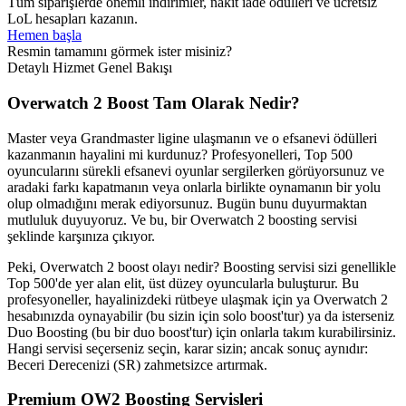
Tüm siparişlerde önemli indirimler, nakit iade ödülleri ve ücretsiz
LoL hesapları kazanın.
Hemen başla
Resmin tamamını görmek ister misiniz?
Detaylı Hizmet Genel Bakışı
Overwatch 2 Boost Tam Olarak Nedir?
Master veya Grandmaster ligine ulaşmanın ve o efsanevi ödülleri
kazanmanın hayalini mi kurdunuz? Profesyonelleri, Top 500
oyuncularını sürekli efsanevi oyunlar sergilerken görüyorsunuz ve
aradaki farkı kapatmanın veya onlarla birlikte oynamanın bir yolu
olup olmadığını merak ediyorsunuz. Bugün bunu duyurmaktan
mutluluk duyuyoruz. Ve bu, bir Overwatch 2 boosting servisi
şeklinde karşınıza çıkıyor.
Peki, Overwatch 2 boost olayı nedir? Boosting servisi sizi genellikle
Top 500'de yer alan elit, üst düzey oyuncularla buluşturur. Bu
profesyoneller, hayalinizdeki rütbeye ulaşmak için ya Overwatch 2
hesabınızda oynayabilir (bu sizin için solo boost'tur) ya da isterseniz
Duo Boosting (bu bir duo boost'tur) için onlarla takım kurabilirsiniz.
Hangi servisi seçerseniz seçin, karar sizin; ancak sonuç aynıdır:
Beceri Derecenizi (SR) zahmetsizce artırmak.
Premium OW2 Boosting Servisleri