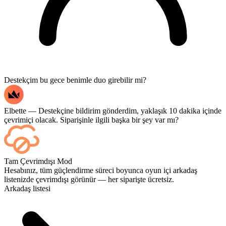
Destekçim bu gece benimle duo girebilir mi?
Elbette — Destekçine bildirim gönderdim, yaklaşık 10 dakika içinde
çevrimiçi olacak. Siparişinle ilgili başka bir şey var mı?
Evet; her maç bittiğinde kontrol panelinizde görünür. Eğer oyunları
Tam Çevrimdışı Mod
bizzat izlemek isterseniz, ödeme sırasında Yayın İzleme (Streaming)
Hesabınız, tüm güçlendirme süreci boyunca oyun içi arkadaş
seçeneğini ekleyin.
listenizde çevrimdışı görünür — her siparişte ücretsiz.
Arkadaş listesi