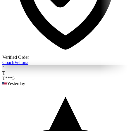
Verified Order
Coach
Veliona
"
T
T***5
Yesterday