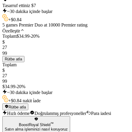
Tasarruf ettiniz
$
7
~30 dakika içinde başlar
+
$
0.84
5 games Premier Duo at 10000 Premier rating
Özelleştir
Toplam
$
34.99
-
20
%
$
27
99
Rütbe atla
Toplam
$
27
99
$
34.99
-
20
%
~30 dakika içinde başlar
+
$
0.84 nakit i̇ade
Rütbe atla
Hızlı ödeme
Doğrulanmış profesyoneller
Para iadesi
™
BoostRoyal Shield
Satın alma işleminizi nasıl koruyoruz