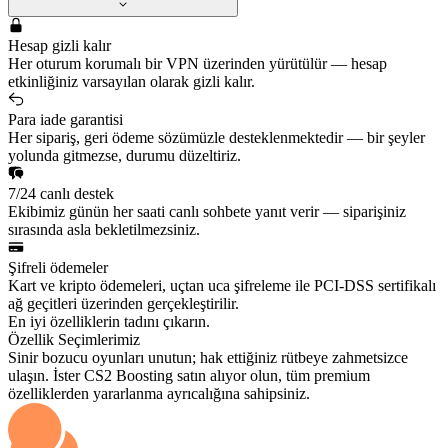
Hesap gizli kalır
Her oturum korumalı bir VPN üzerinden yürütülür — hesap
etkinliğiniz varsayılan olarak gizli kalır.
Para iade garantisi
Her sipariş, geri ödeme sözümüzle desteklenmektedir — bir şeyler
yolunda gitmezse, durumu düzeltiriz.
7/24 canlı destek
Ekibimiz günün her saati canlı sohbete yanıt verir — siparişiniz
sırasında asla bekletilmezsiniz.
Şifreli ödemeler
Kart ve kripto ödemeleri, uçtan uca şifreleme ile PCI-DSS sertifikalı
ağ geçitleri üzerinden gerçekleştirilir.
En iyi özelliklerin tadını çıkarın.
Özellik Seçimlerimiz
Sinir bozucu oyunları unutun; hak ettiğiniz rütbeye zahmetsizce
ulaşın. İster CS2 Boosting satın alıyor olun, tüm premium
özelliklerden yararlanma ayrıcalığına sahipsiniz.