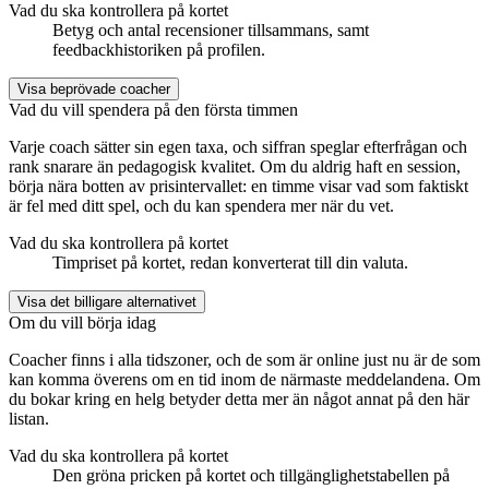
Vad du ska kontrollera på kortet
Betyg och antal recensioner tillsammans, samt
feedbackhistoriken på profilen.
Visa beprövade coacher
Vad du vill spendera på den första timmen
Varje coach sätter sin egen taxa, och siffran speglar efterfrågan och
rank snarare än pedagogisk kvalitet. Om du aldrig haft en session,
börja nära botten av prisintervallet: en timme visar vad som faktiskt
är fel med ditt spel, och du kan spendera mer när du vet.
Vad du ska kontrollera på kortet
Timpriset på kortet, redan konverterat till din valuta.
Visa det billigare alternativet
Om du vill börja idag
Coacher finns i alla tidszoner, och de som är online just nu är de som
kan komma överens om en tid inom de närmaste meddelandena. Om
du bokar kring en helg betyder detta mer än något annat på den här
listan.
Vad du ska kontrollera på kortet
Den gröna pricken på kortet och tillgänglighetstabellen på