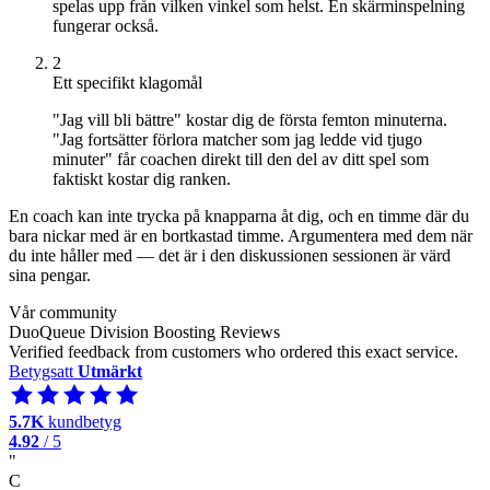
spelas upp från vilken vinkel som helst. En skärminspelning
fungerar också.
2
Ett specifikt klagomål
"Jag vill bli bättre" kostar dig de första femton minuterna.
"Jag fortsätter förlora matcher som jag ledde vid tjugo
minuter" får coachen direkt till den del av ditt spel som
faktiskt kostar dig ranken.
En coach kan inte trycka på knapparna åt dig, och en timme där du
bara nickar med är en bortkastad timme. Argumentera med dem när
du inte håller med — det är i den diskussionen sessionen är värd
sina pengar.
Vår community
DuoQueue Division Boosting Reviews
Verified feedback from customers who ordered this exact service.
Betygsatt
Utmärkt
5.7K
kundbetyg
4.92
/ 5
"
C