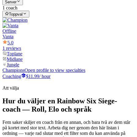
Server
1 coach
Toppval
Offline
Vanta
5.0
1 reviews
Toplane
Midlane
Jungle
Champions
Open profile to view specialties
Coaching
$11.99
/ hour
Att välja
Hur du väljer en Rainbow Six Siege-
coach — Roll, Elo och språk
Fem saker skiljer en coach från en annan, och bara två av dem står
på kortet med stor text. Arbeta dig ner genom den här listan i
ordning — varje rad slutar med ett filter som du kan använda på