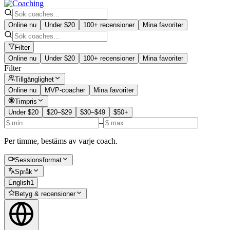
Online nu
Under $20
100+ recensioner
Mina favoriter
Filter
Online nu
Under $20
100+ recensioner
Mina favoriter
Filter
Tillgänglighet
Online nu
MVP-coacher
Mina favoriter
Timpris
Under $20
$20–$29
$30–$49
$50+
–
Per timme, bestäms av varje coach.
Sessionsformat
Språk
English
1
Betyg & recensioner