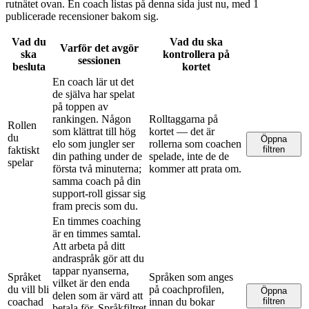
rutnätet ovan. En coach listas på denna sida just nu, med 1
publicerade recensioner bakom sig.
Vad du
Vad du ska
Varför det avgör
ska
kontrollera på
sessionen
besluta
kortet
En coach lär ut det
de själva har spelat
på toppen av
rankingen. Någon
Rolltaggarna på
Rollen
som klättrat till hög
kortet — det är
du
Öppna
elo som jungler ser
rollerna som coachen
faktiskt
filtren
din pathing under de
spelade, inte de de
spelar
första två minuterna;
kommer att prata om.
samma coach på din
support-roll gissar sig
fram precis som du.
En timmes coaching
är en timmes samtal.
Att arbeta på ditt
andraspråk gör att du
tappar nyanserna,
Språket
Språken som anges
vilket är den enda
du vill bli
på coachprofilen,
Öppna
delen som är värd att
coachad
innan du bokar
filtren
betala för. Språkfiltret