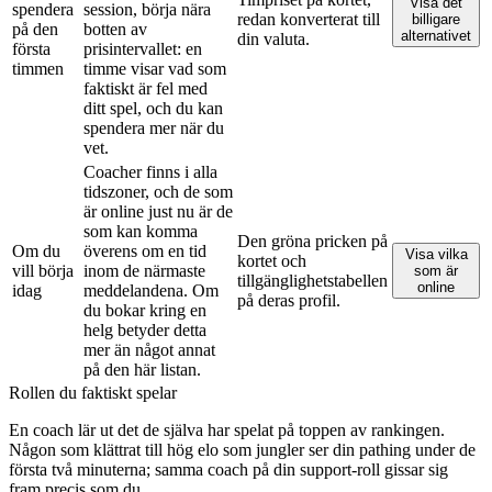
Visa det
spendera
session, börja nära
redan konverterat till
billigare
på den
botten av
alternativet
din valuta.
första
prisintervallet: en
timmen
timme visar vad som
faktiskt är fel med
ditt spel, och du kan
spendera mer när du
vet.
Coacher finns i alla
tidszoner, och de som
är online just nu är de
som kan komma
Den gröna pricken på
Om du
överens om en tid
Visa vilka
kortet och
vill börja
inom de närmaste
som är
tillgänglighetstabellen
online
idag
meddelandena. Om
på deras profil.
du bokar kring en
helg betyder detta
mer än något annat
på den här listan.
Rollen du faktiskt spelar
En coach lär ut det de själva har spelat på toppen av rankingen.
Någon som klättrat till hög elo som jungler ser din pathing under de
första två minuterna; samma coach på din support-roll gissar sig
fram precis som du.