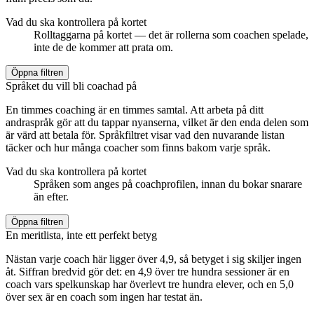
Vad du ska kontrollera på kortet
Rolltaggarna på kortet — det är rollerna som coachen spelade,
inte de de kommer att prata om.
Öppna filtren
Språket du vill bli coachad på
En timmes coaching är en timmes samtal. Att arbeta på ditt
andraspråk gör att du tappar nyanserna, vilket är den enda delen som
är värd att betala för. Språkfiltret visar vad den nuvarande listan
täcker och hur många coacher som finns bakom varje språk.
Vad du ska kontrollera på kortet
Språken som anges på coachprofilen, innan du bokar snarare
än efter.
Öppna filtren
En meritlista, inte ett perfekt betyg
Nästan varje coach här ligger över 4,9, så betyget i sig skiljer ingen
åt. Siffran bredvid gör det: en 4,9 över tre hundra sessioner är en
coach vars spelkunskap har överlevt tre hundra elever, och en 5,0
över sex är en coach som ingen har testat än.