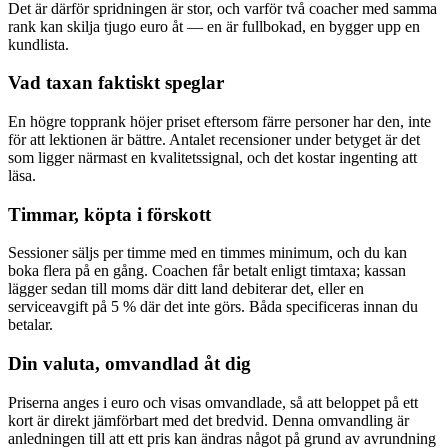
Det är därför spridningen är stor, och varför två coacher med samma
rank kan skilja tjugo euro åt — en är fullbokad, en bygger upp en
kundlista.
Vad taxan faktiskt speglar
En högre topprank höjer priset eftersom färre personer har den, inte
för att lektionen är bättre. Antalet recensioner under betyget är det
som ligger närmast en kvalitetssignal, och det kostar ingenting att
läsa.
Timmar, köpta i förskott
Sessioner säljs per timme med en timmes minimum, och du kan
boka flera på en gång. Coachen får betalt enligt timtaxa; kassan
lägger sedan till moms där ditt land debiterar det, eller en
serviceavgift på 5 % där det inte görs. Båda specificeras innan du
betalar.
Din valuta, omvandlad åt dig
Priserna anges i euro och visas omvandlade, så att beloppet på ett
kort är direkt jämförbart med det bredvid. Denna omvandling är
anledningen till att ett pris kan ändras något på grund av avrundning