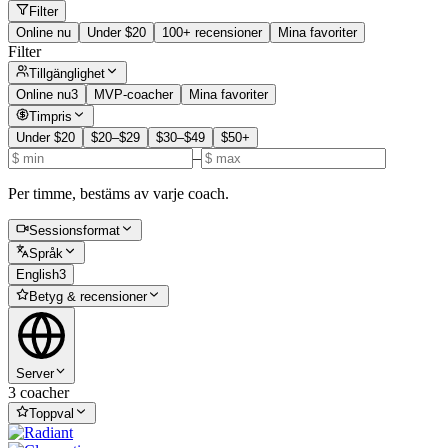
Filter
Online nu
Under $20
100+ recensioner
Mina favoriter
Filter
Tillgänglighet
Online nu
3
MVP-coacher
Mina favoriter
Timpris
Under $20
$20–$29
$30–$49
$50+
–
Per timme, bestäms av varje coach.
Sessionsformat
Språk
English
3
Betyg & recensioner
Server
3 coacher
Toppval