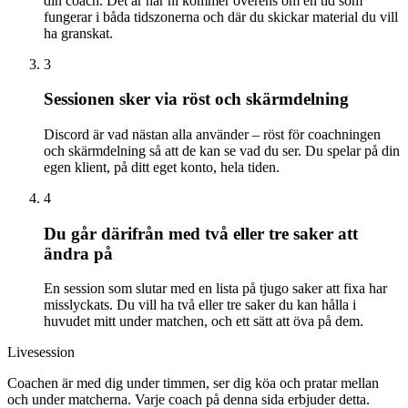
din coach. Det är här ni kommer överens om en tid som
fungerar i båda tidszonerna och där du skickar material du vill
ha granskat.
3
Sessionen sker via röst och skärmdelning
Discord är vad nästan alla använder – röst för coachningen
och skärmdelning så att de kan se vad du ser. Du spelar på din
egen klient, på ditt eget konto, hela tiden.
4
Du går därifrån med två eller tre saker att
ändra på
En session som slutar med en lista på tjugo saker att fixa har
misslyckats. Du vill ha två eller tre saker du kan hålla i
huvudet mitt under matchen, och ett sätt att öva på dem.
Livesession
Coachen är med dig under timmen, ser dig köa och pratar mellan
och under matcherna. Varje coach på denna sida erbjuder detta.