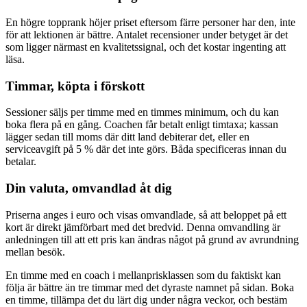
En högre topprank höjer priset eftersom färre personer har den, inte
för att lektionen är bättre. Antalet recensioner under betyget är det
som ligger närmast en kvalitetssignal, och det kostar ingenting att
läsa.
Timmar, köpta i förskott
Sessioner säljs per timme med en timmes minimum, och du kan
boka flera på en gång. Coachen får betalt enligt timtaxa; kassan
lägger sedan till moms där ditt land debiterar det, eller en
serviceavgift på 5 % där det inte görs. Båda specificeras innan du
betalar.
Din valuta, omvandlad åt dig
Priserna anges i euro och visas omvandlade, så att beloppet på ett
kort är direkt jämförbart med det bredvid. Denna omvandling är
anledningen till att ett pris kan ändras något på grund av avrundning
mellan besök.
En timme med en coach i mellanprisklassen som du faktiskt kan
följa är bättre än tre timmar med det dyraste namnet på sidan. Boka
en timme, tillämpa det du lärt dig under några veckor, och bestäm