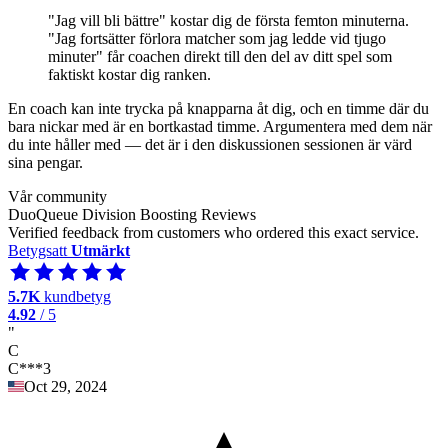
"Jag vill bli bättre" kostar dig de första femton minuterna.
"Jag fortsätter förlora matcher som jag ledde vid tjugo
minuter" får coachen direkt till den del av ditt spel som
faktiskt kostar dig ranken.
En coach kan inte trycka på knapparna åt dig, och en timme där du
bara nickar med är en bortkastad timme. Argumentera med dem när
du inte håller med — det är i den diskussionen sessionen är värd
sina pengar.
Vår community
DuoQueue Division Boosting Reviews
Verified feedback from customers who ordered this exact service.
Betygsatt
Utmärkt
5.7K
kundbetyg
4.92
/ 5
"
C
C***3
Oct 29, 2024