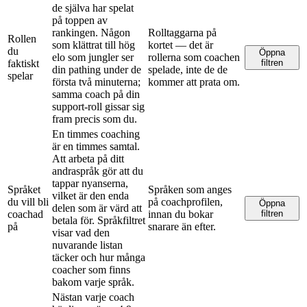
de själva har spelat
på toppen av
rankingen. Någon
Rolltaggarna på
Rollen
som klättrat till hög
kortet — det är
du
Öppna
elo som jungler ser
rollerna som coachen
faktiskt
filtren
din pathing under de
spelade, inte de de
spelar
första två minuterna;
kommer att prata om.
samma coach på din
support-roll gissar sig
fram precis som du.
En timmes coaching
är en timmes samtal.
Att arbeta på ditt
andraspråk gör att du
tappar nyanserna,
Språket
Språken som anges
vilket är den enda
du vill bli
på coachprofilen,
Öppna
delen som är värd att
coachad
innan du bokar
filtren
betala för. Språkfiltret
på
snarare än efter.
visar vad den
nuvarande listan
täcker och hur många
coacher som finns
bakom varje språk.
Nästan varje coach