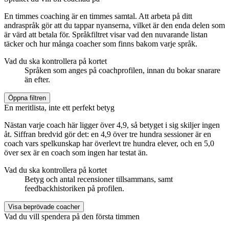
En timmes coaching är en timmes samtal. Att arbeta på ditt
andraspråk gör att du tappar nyanserna, vilket är den enda delen som
är värd att betala för. Språkfiltret visar vad den nuvarande listan
täcker och hur många coacher som finns bakom varje språk.
Vad du ska kontrollera på kortet
Språken som anges på coachprofilen, innan du bokar snarare
än efter.
Öppna filtren
En meritlista, inte ett perfekt betyg
Nästan varje coach här ligger över 4,9, så betyget i sig skiljer ingen
åt. Siffran bredvid gör det: en 4,9 över tre hundra sessioner är en
coach vars spelkunskap har överlevt tre hundra elever, och en 5,0
över sex är en coach som ingen har testat än.
Vad du ska kontrollera på kortet
Betyg och antal recensioner tillsammans, samt
feedbackhistoriken på profilen.
Visa beprövade coacher
Vad du vill spendera på den första timmen