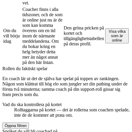
vet.
Coacher finns i alla
tidszoner, och de som
är online just nu är de
som kan komma
Den gröna pricken på
Om du
överens om en tid
Visa vilka
kortet och
vill börja
inom de närmaste
som är
tillgänglighetstabellen
online
idag
meddelandena. Om
på deras profil.
du bokar kring en
helg betyder detta
mer än något annat
på den här listan.
Rollen du faktiskt spelar
En coach lär ut det de själva har spelat på toppen av rankingen.
Någon som klättrat till hög elo som jungler ser din pathing under de
första två minuterna; samma coach på din support-roll gissar sig
fram precis som du.
Vad du ska kontrollera på kortet
Rolltaggarna på kortet — det är rollerna som coachen spelade,
inte de de kommer att prata om.
Öppna filtren
Språket du vill bli coachad på