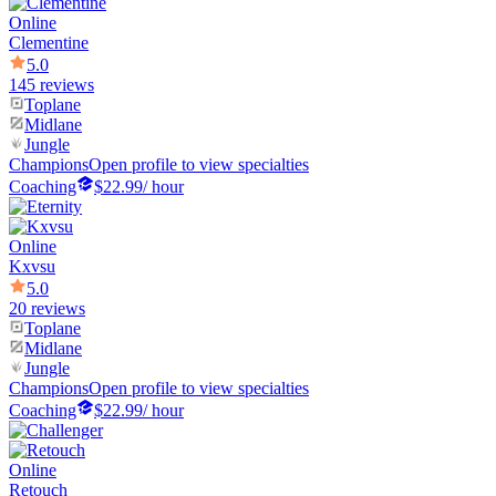
Online
Clementine
5.0
145 reviews
Toplane
Midlane
Jungle
Champions
Open profile to view specialties
Coaching
$22.99
/ hour
Online
Kxvsu
5.0
20 reviews
Toplane
Midlane
Jungle
Champions
Open profile to view specialties
Coaching
$22.99
/ hour
Online
Retouch