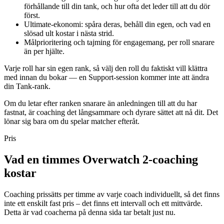
förhållande till din tank, och hur ofta det leder till att du dör
först.
Ultimate-ekonomi: spåra deras, behåll din egen, och vad en
slösad ult kostar i nästa strid.
Målprioritering och tajming för engagemang, per roll snarare
än per hjälte.
Varje roll har sin egen rank, så välj den roll du faktiskt vill klättra
med innan du bokar — en Support-session kommer inte att ändra
din Tank-rank.
Om du letar efter ranken snarare än anledningen till att du har
fastnat, är coaching det långsammare och dyrare sättet att nå dit. Det
lönar sig bara om du spelar matcher efteråt.
Pris
Vad en timmes Overwatch 2-coaching
kostar
Coaching prissätts per timme av varje coach individuellt, så det finns
inte ett enskilt fast pris – det finns ett intervall och ett mittvärde.
Detta är vad coacherna på denna sida tar betalt just nu.