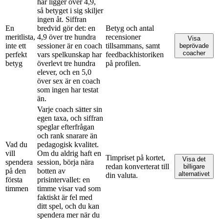
här ligger över 4,9,
så betyget i sig skiljer
ingen åt. Siffran
En
bredvid gör det: en
Betyg och antal
meritlista,
4,9 över tre hundra
recensioner
Visa
inte ett
sessioner är en coach
tillsammans, samt
beprövade
coacher
perfekt
vars spelkunskap har
feedbackhistoriken
betyg
överlevt tre hundra
på profilen.
elever, och en 5,0
över sex är en coach
som ingen har testat
än.
Varje coach sätter sin
egen taxa, och siffran
speglar efterfrågan
och rank snarare än
Vad du
pedagogisk kvalitet.
vill
Om du aldrig haft en
Timpriset på kortet,
Visa det
spendera
session, börja nära
redan konverterat till
billigare
på den
botten av
alternativet
din valuta.
första
prisintervallet: en
timmen
timme visar vad som
faktiskt är fel med
ditt spel, och du kan
spendera mer när du