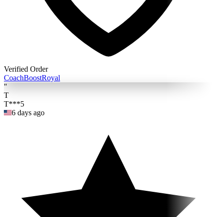
Verified Order
Coach
BoostRoyal
"
T
T***5
6 days ago