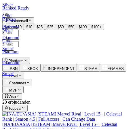
Silver
Ranked Ready
Filter
Gold
Bronze
Prisintervall
Platinum
Under $10
$10 – $25
$25 – $50
$50 – $100
$100+
Silver
$
Diamond
–
Gold
$
Smurf
Platinum
Plattform
Diamond
PSN
XBOX
INDEPENDENT
STEAM
EGAMES
Smurf
Level
Costumes
MVP
Visa
20 erbjudanden
Toppval
[NA/EU/ASIA] [STEAM] Marvel Rival | Level 15+ | Celestial