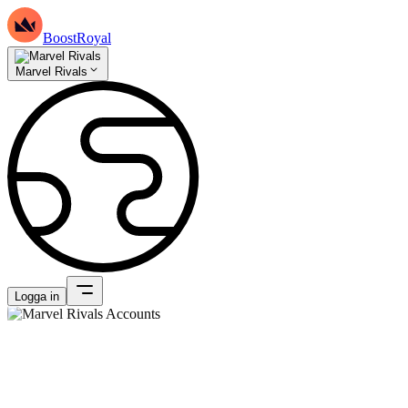
BoostRoyal
Marvel Rivals
Logga in