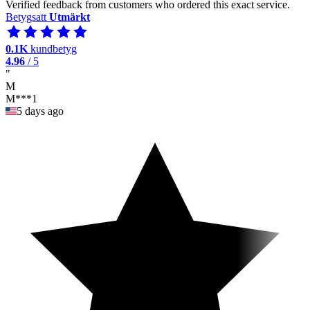
Verified feedback from customers who ordered this exact service.
Betygsatt
Utmärkt
0.1K
kundbetyg
4.96
/ 5
"
M
M***1
5 days ago