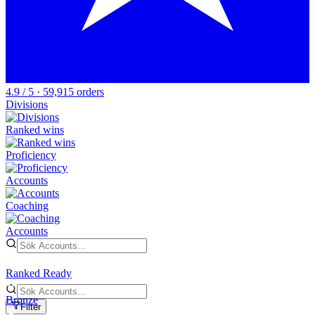
4.9 / 5 · 59,915 orders
Divisions
Ranked wins
Proficiency
Accounts
Coaching
Accounts
Ranked Ready
Bronze
Filter