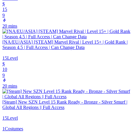
$
15
9
20 mins
[NA/EU/ASIA] [STEAM] Marvel Rival | Level 15+ | Gold Rank |
Season 4.5 | Full Access | Can Change Data
15
Level
$
10
9
20 mins
[Steam] New SZN Level 15 Rank Ready - Bronze - Silver Smurf |
Global All Regions || Full Access
15
Level
1
Costumes