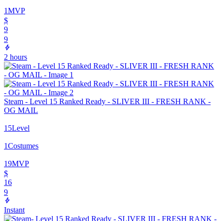
1
MVP
$
9
9
2 hours
Steam - Level 15 Ranked Ready - SLIVER III - FRESH RANK -
OG MAIL
15
Level
1
Costumes
19
MVP
$
16
9
Instant