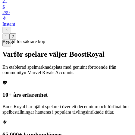
21
$
299
Instant
1
2
Byggd för säkrare köp
Varför spelare väljer BoostRoyal
En etablerad spelmarknadsplats med genuint förtroende från
communityn
Marvel Rivals Accounts
.
10+ års erfarenhet
BoostRoyal har hjälpt spelare i över ett decennium och förfinat hur
spelbeställningar hanteras i populära tävlingsinriktade titlar.
65 000+ kundomdömen