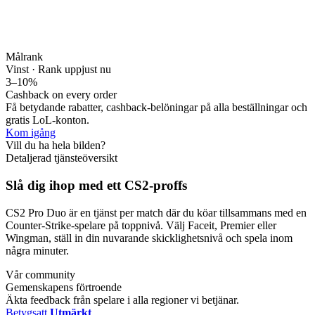
Målrank
Vinst · Rank upp
just nu
3–10%
Cashback on every order
Få betydande rabatter, cashback-belöningar på alla beställningar och
gratis LoL-konton.
Kom igång
Vill du ha hela bilden?
Detaljerad tjänsteöversikt
Slå dig ihop med ett CS2-proffs
CS2 Pro Duo är en tjänst per match där du köar tillsammans med en
Counter-Strike-spelare på toppnivå. Välj Faceit, Premier eller
Wingman, ställ in din nuvarande skicklighetsnivå och spela inom
några minuter.
Vår community
Gemenskapens förtroende
Äkta feedback från spelare i alla regioner vi betjänar.
Betygsatt
Utmärkt