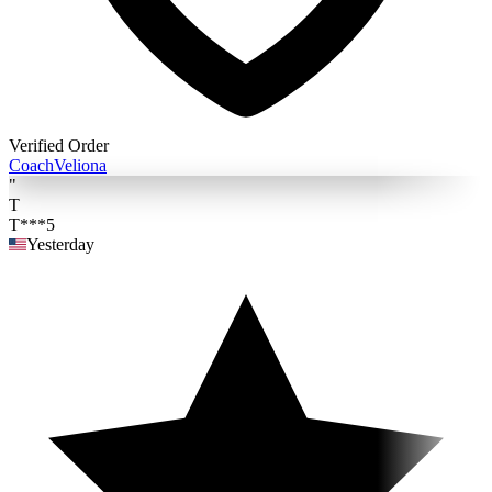
Verified Order
Coach
Veliona
"
T
T***5
Yesterday