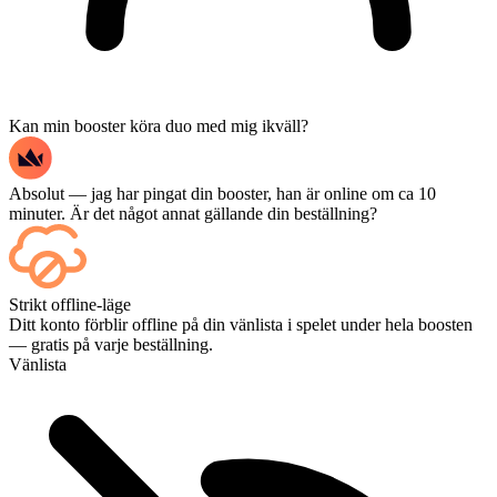
Kan min booster köra duo med mig ikväll?
Absolut — jag har pingat din booster, han är online om ca 10
minuter. Är det något annat gällande din beställning?
Japp – varje match visas på din kontrollpanel så fort den är avslutad,
Strikt offline-läge
och om du vill se själva matcherna kan du lägga till Streaming i
Ditt konto förblir offline på din vänlista i spelet under hela boosten
kassan.
— gratis på varje beställning.
Vänlista