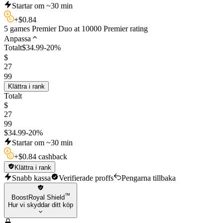
Startar om ~30 min
+
$
0.84
5 games Premier Duo at 10000 Premier rating
Anpassa
Totalt
$
34.99
-
20
%
$
27
99
Klättra i rank
Totalt
$
27
99
$
34.99
-
20
%
Startar om ~30 min
+
$
0.84 cashback
Klättra i rank
Snabb kassa
Verifierade proffs
Pengarna tillbaka
™
BoostRoyal Shield
Hur vi skyddar ditt köp