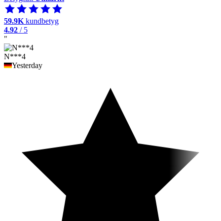
59.9K
kundbetyg
4.92
/ 5
"
N***4
Yesterday