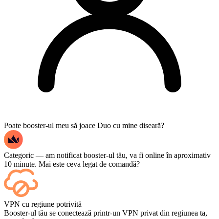
Poate booster-ul meu să joace Duo cu mine diseară?
Categoric — am notificat booster-ul tău, va fi online în aproximativ
10 minute. Mai este ceva legat de comandă?
Da — fiecare meci apare în tabloul tău de bord imediat ce se
VPN cu regiune potrivită
termină, iar dacă vrei să urmărești jocurile propriu-zise, adaugă
Booster-ul tău se conectează printr-un VPN privat din regiunea ta,
Streaming la finalizarea comenzii.