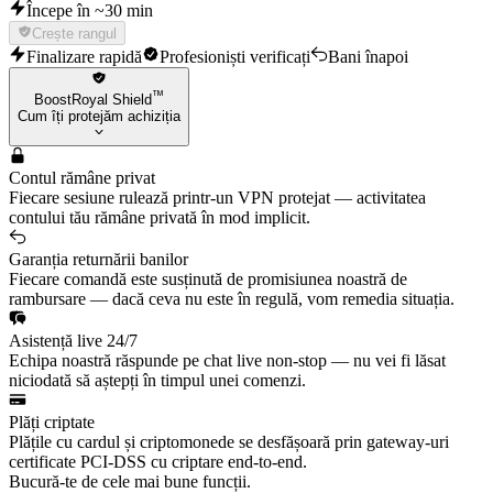
Începe în ~30 min
Crește rangul
Finalizare rapidă
Profesioniști verificați
Bani înapoi
™
BoostRoyal Shield
Cum îți protejăm achiziția
Contul rămâne privat
Fiecare sesiune rulează printr-un VPN protejat — activitatea
contului tău rămâne privată în mod implicit.
Garanția returnării banilor
Fiecare comandă este susținută de promisiunea noastră de
rambursare — dacă ceva nu este în regulă, vom remedia situația.
Asistență live 24/7
Echipa noastră răspunde pe chat live non-stop — nu vei fi lăsat
niciodată să aștepți în timpul unei comenzi.
Plăți criptate
Plățile cu cardul și criptomonede se desfășoară prin gateway-uri
certificate PCI-DSS cu criptare end-to-end.
Bucură-te de cele mai bune funcții.