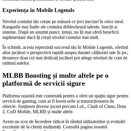
Experiența în Mobile Legends
Nivelul contului tău crește pe măsură ce joci meciuri în orice mod.
Rangurile mai înalte ale contului deblochează talente, funcții și
sisteme. După un anumit punct, totuși, nu îți mai oferă beneficii
suplimentare dacă îți crești nivelul contului mai mult.
În schimb, acesta reprezintă succesul tău în Mobile Legends, oferind
altor jucători o perspectivă rapidă asupra duratei călătoriei tale în joc,
deoarece doar cei mai dedicați jucători pot atinge niveluri de cont de
ordinul sutelor.
MLBB Boosting și multe altele pe o
platformă de servicii sigure
Platforma noastră este construită pentru a oferi un spațiu sigur pentru
servicii de gaming, cum ar fi boost-urile și tranzacționarea de
obiecte. Susținem diverse jocuri precum LoL, Clash of Clans, Dota
2, CoD Mobile, MLBB și multe altele.
Avem un scor de încredere ridicat în rândul utilizatorilor și evaluări
excelente de la clienți mulțumiți. Consultă pagina noastră