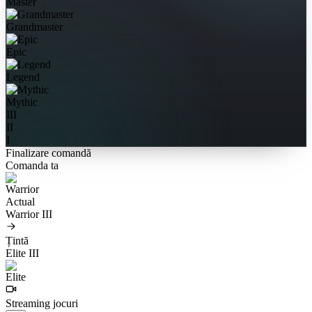
Master
Grandmaster
Epic
Legend
Mythic
III
II
I
Finalizare comandă
Comanda ta
Actual
Warrior III
Țintă
Elite III
Streaming jocuri