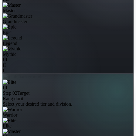
Master
Grandmaster
Epic
Legend
Mythic
III
II
I
III
Step 02
Target
Rang dorit
Select your desired tier and division.
Warrior
Elite