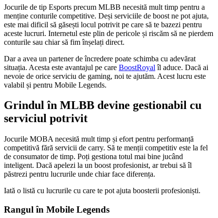
Jocurile de tip Esports precum MLBB necesită mult timp pentru a
menține conturile competitive. Deși serviciile de boost ne pot ajuta,
este mai dificil să găsești locul potrivit pe care să te bazezi pentru
aceste lucruri. Internetul este plin de pericole și riscăm să ne pierdem
conturile sau chiar să fim înșelați direct.
Dar a avea un partener de încredere poate schimba cu adevărat
situația. Acesta este avantajul pe care
BoostRoyal
îl aduce. Dacă ai
nevoie de orice serviciu de gaming, noi te ajutăm. Acest lucru este
valabil și pentru Mobile Legends.
Grindul în MLBB devine gestionabil cu
serviciul potrivit
Jocurile MOBA necesită mult timp și efort pentru performanță
competitivă fără servicii de carry. Să te menții competitiv este la fel
de consumator de timp. Poți gestiona totul mai bine jucând
inteligent. Dacă apelezi la un boost profesionist, ar trebui să îl
păstrezi pentru lucrurile unde chiar face diferența.
Iată o listă cu lucrurile cu care te pot ajuta boosterii profesioniști.
Rangul în Mobile Legends