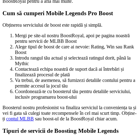
BoostRoyal pentru a afla mai multe.
Cum să cumperi Mobile Legends Pro Boost
Obținerea serviciului de boost este rapidă și simplă.
Mergi pe site-ul nostru BoostRoyal, apoi pe pagina noastră
pentru servicii de MLBB Boost
Alege tipul de boost de care ai nevoie: Rating, Win sau Rank
Boost
Introdu rangul tău actual și selectează ratingul dorit, până la
Mythic
Contactează echipa noastră de suport dacă ai întrebări și
finalizează procesul de plată
Va trebui, de asemenea, să furnizezi detaliile contului pentru a
permite accesul la jocul tău
Coordonează-te cu boosterul tău pentru detaliile serviciului,
inclusiv programarea boost-ului
Boosterul nostru profesionist va finaliza serviciul la conveniența ta și
vei fi gata să culegi toate recompensele în cel mai scurt timp. Obține-
ți
contul MLBB
sau boost-ul de la BoostRoyal chiar acum.
Tipuri de servicii de Boosting Mobile Legends