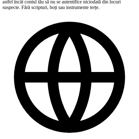
astfel încât contul tău să nu se autentifice niciodată din locuri
suspecte. Fără scripturi, boți sau instrumente terțe.
Perfect! Pot urmări progresul în direct?
Grozav, sunteți cei mai buni 🧡