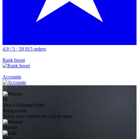
4.9 / 5 · 59,915 orders
Rank boost
Accounts
III
Step 01
Starting Point
Rang curent
Select your current tier and division
Warrior
Elite