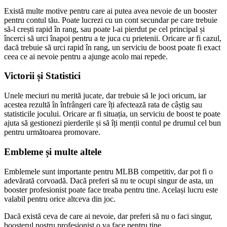
Există multe motive pentru care ai putea avea nevoie de un booster
pentru contul tău. Poate lucrezi cu un cont secundar pe care trebuie
să-l crești rapid în rang, sau poate l-ai pierdut pe cel principal și
încerci să urci înapoi pentru a te juca cu prietenii. Oricare ar fi cazul,
dacă trebuie să urci rapid în rang, un serviciu de boost poate fi exact
ceea ce ai nevoie pentru a ajunge acolo mai repede.
Victorii și Statistici
Unele meciuri nu merită jucate, dar trebuie să le joci oricum, iar
acestea rezultă în înfrângeri care îți afectează rata de câștig sau
statisticile jocului. Oricare ar fi situația, un serviciu de boost te poate
ajuta să gestionezi pierderile și să îți menții contul pe drumul cel bun
pentru următoarea promovare.
Embleme și multe altele
Emblemele sunt importante pentru MLBB competitiv, dar pot fi o
adevărată corvoadă. Dacă preferi să nu te ocupi singur de asta, un
booster profesionist poate face treaba pentru tine. Același lucru este
valabil pentru orice altceva din joc.
Dacă există ceva de care ai nevoie, dar preferi să nu o faci singur,
boosterul nostru profesionist o va face pentru tine.