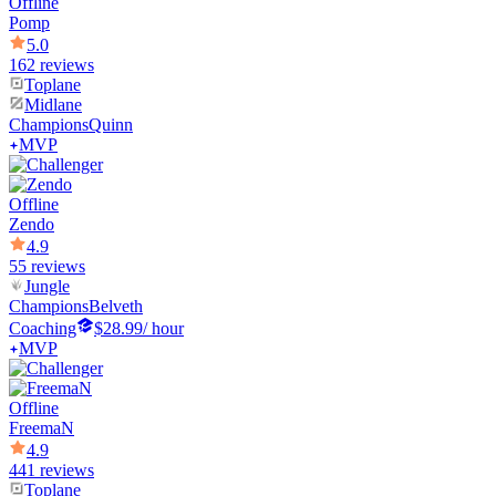
Offline
Pomp
5.0
162 reviews
Toplane
Midlane
Champions
Quinn
MVP
Offline
Zendo
4.9
55 reviews
Jungle
Champions
Belveth
Coaching
$28.99
/ hour
MVP
Offline
FreemaN
4.9
441 reviews
Toplane