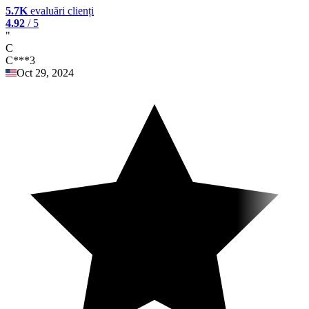
5.7K
evaluări clienți
4.92
/ 5
"
C
C***3
Oct 29, 2024