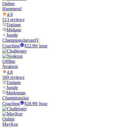
Online
Hammerul
4.9
513 reviews
Toplane
Midlane
Jungle
Champions
JarvanIV
Coaching
$22.99
/ hour
Offline
Neakron
4.8
569 reviews
Toplane
Jungle
Marksman
Champions
Jax
Coaching
$28.99
/ hour
Online
MayKee