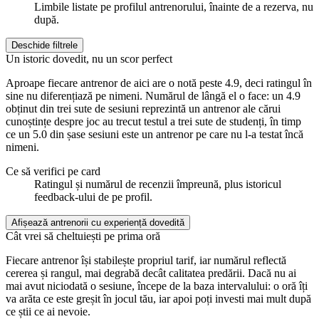
Limbile listate pe profilul antrenorului, înainte de a rezerva, nu
după.
Deschide filtrele
Un istoric dovedit, nu un scor perfect
Aproape fiecare antrenor de aici are o notă peste 4.9, deci ratingul în
sine nu diferențiază pe nimeni. Numărul de lângă el o face: un 4.9
obținut din trei sute de sesiuni reprezintă un antrenor ale cărui
cunoștințe despre joc au trecut testul a trei sute de studenți, în timp
ce un 5.0 din șase sesiuni este un antrenor pe care nu l-a testat încă
nimeni.
Ce să verifici pe card
Ratingul și numărul de recenzii împreună, plus istoricul
feedback-ului de pe profil.
Afișează antrenorii cu experiență dovedită
Cât vrei să cheltuiești pe prima oră
Fiecare antrenor își stabilește propriul tarif, iar numărul reflectă
cererea și rangul, mai degrabă decât calitatea predării. Dacă nu ai
mai avut niciodată o sesiune, începe de la baza intervalului: o oră îți
va arăta ce este greșit în jocul tău, iar apoi poți investi mai mult după
ce știi ce ai nevoie.