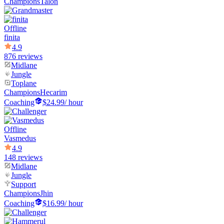
Champions
Talon
Offline
finita
4.9
876 reviews
Midlane
Jungle
Toplane
Champions
Hecarim
Coaching
$24.99
/ hour
Offline
Vasmedus
4.9
148 reviews
Midlane
Jungle
Support
Champions
Jhin
Coaching
$16.99
/ hour