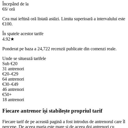
Începând de la
€6
/ oră
Cea mai ieftină oră listată astăzi. Limita superioară a intervalului este
€100.
În spatele acestor tarife
4.92
★
Ponderat pe baza a 24,722 recenzii publicate din comenzi reale.
Unde se situează tarifele
Sub €20
31 antrenori
€20–€29
64 antrenori
€30–€49
46 antrenori
€50+
18 antrenori
Fiecare antrenor își stabilește propriul tarif
Fiecare tarif de pe această pagină a fost introdus de antrenorul care îl
percepe. De aceea marja este mare și de aceea doi antrenori cu