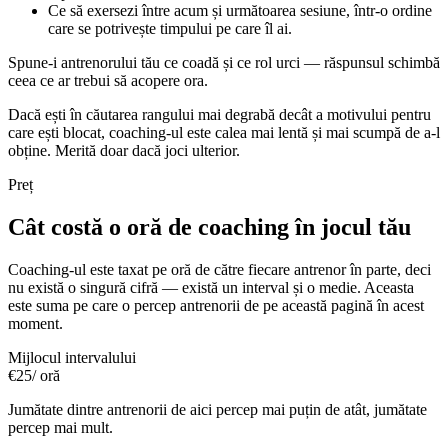
Ce să exersezi între acum și următoarea sesiune, într-o ordine
care se potrivește timpului pe care îl ai.
Spune-i antrenorului tău ce coadă și ce rol urci — răspunsul schimbă
ceea ce ar trebui să acopere ora.
Dacă ești în căutarea rangului mai degrabă decât a motivului pentru
care ești blocat, coaching-ul este calea mai lentă și mai scumpă de a-l
obține. Merită doar dacă joci ulterior.
Preț
Cât costă o oră de coaching în jocul tău
Coaching-ul este taxat pe oră de către fiecare antrenor în parte, deci
nu există o singură cifră — există un interval și o medie. Aceasta
este suma pe care o percep antrenorii de pe această pagină în acest
moment.
Mijlocul intervalului
€25
/ oră
Jumătate dintre antrenorii de aici percep mai puțin de atât, jumătate
percep mai mult.