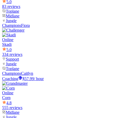
5.0
83 reviews
Toplane
Midlane
Jungle
Champions
Fiora
Online
Skadi
5.0
334 reviews
Support
Jungle
Toplane
Champions
Caitlyn
Coaching
$57.99
/ hour
Online
Corn
4.8
555 reviews
Midlane
Jungle