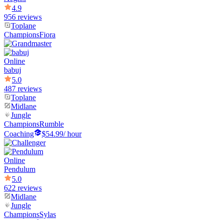
4.9
956 reviews
Toplane
Champions
Fiora
Online
babuj
5.0
487 reviews
Toplane
Midlane
Jungle
Champions
Rumble
Coaching
$54.99
/ hour
Online
Pendulum
5.0
622 reviews
Midlane
Jungle
Champions
Sylas