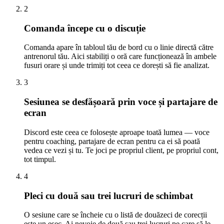
2
Comanda începe cu o discuție
Comanda apare în tabloul tău de bord cu o linie directă către
antrenorul tău. Aici stabiliți o oră care funcționează în ambele
fusuri orare și unde trimiți tot ceea ce dorești să fie analizat.
3
Sesiunea se desfășoară prin voce și partajare de
ecran
Discord este ceea ce folosește aproape toată lumea — voce
pentru coaching, partajare de ecran pentru ca ei să poată
vedea ce vezi și tu. Te joci pe propriul client, pe propriul cont,
tot timpul.
4
Pleci cu două sau trei lucruri de schimbat
O sesiune care se încheie cu o listă de douăzeci de corecții
este un eșec. Ai nevoie de două sau trei lucruri pe care să le