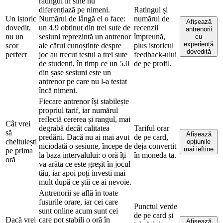
ratingul în sine nu
diferențiază pe nimeni.
Ratingul și
Un istoric
Numărul de lângă el o face:
numărul de
Afișează
dovedit,
un 4.9 obținut din trei sute de
recenzii
antrenorii
nu un
sesiuni reprezintă un antrenor
împreună,
cu
experiență
scor
ale cărui cunoștințe despre
plus istoricul
dovedită
perfect
joc au trecut testul a trei sute
feedback-ului
de studenți, în timp ce un 5.0
de pe profil.
din șase sesiuni este un
antrenor pe care nu l-a testat
încă nimeni.
Fiecare antrenor își stabilește
propriul tarif, iar numărul
reflectă cererea și rangul, mai
Cât vrei
degrabă decât calitatea
Tariful orar
să
Afișează
predării. Dacă nu ai mai avut
de pe card,
cheltuiești
opțiunile
niciodată o sesiune, începe de
deja convertit
mai ieftine
pe prima
la baza intervalului: o oră îți
în moneda ta.
oră
va arăta ce este greșit în jocul
tău, iar apoi poți investi mai
mult după ce știi ce ai nevoie.
Antrenorii se află în toate
fusurile orare, iar cei care
Punctul verde
sunt online acum sunt cei
de pe card și
Dacă vrei
care pot stabili o oră în
Afișează