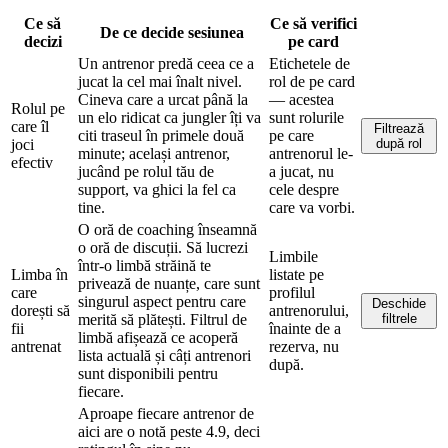
Ce să
Ce să verifici
De ce decide sesiunea
decizi
pe card
Un antrenor predă ceea ce a
Etichetele de
jucat la cel mai înalt nivel.
rol de pe card
Cineva care a urcat până la
— acestea
Rolul pe
un elo ridicat ca jungler îți va
sunt rolurile
care îl
Filtrează
citi traseul în primele două
pe care
joci
după rol
minute; același antrenor,
antrenorul le-
efectiv
jucând pe rolul tău de
a jucat, nu
support, va ghici la fel ca
cele despre
tine.
care va vorbi.
O oră de coaching înseamnă
o oră de discuții. Să lucrezi
Limbile
într-o limbă străină te
Limba în
listate pe
privează de nuanțe, care sunt
care
profilul
singurul aspect pentru care
Deschide
dorești să
antrenorului,
merită să plătești. Filtrul de
filtrele
fii
înainte de a
limbă afișează ce acoperă
antrenat
rezerva, nu
lista actuală și câți antrenori
după.
sunt disponibili pentru
fiecare.
Aproape fiecare antrenor de
aici are o notă peste 4.9, deci