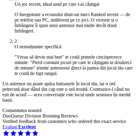
Un joc recent, ideal unul pe care l-ai câștigat
O înregistrare a ecranului dintr-un meci Ranked recent — de
pe telefon sau PC, indiferent pe ce joci. O victorie și o
înfrângere îi spun unui antrenor mai multe decât două
înfrângeri.
2
O nemulțumire specifică
"Vreau să devin mai bun" te costă primele cincisprezece
minute. "Pierd constant jocuri pe care le câștigam la douăzeci
de minute" trimite antrenorul direct la partea din jocul tău care
te costă de fapt rangul.
Un antrenor nu poate apăsa butoanele în locul tău, iar o oră
petrecută doar dând din cap este o oră irosită. Contrazice-l când nu
ești de acord — acea conversație este locul unde sesiunea își merită
banii.
Comunitatea noastră
DuoQueue Division Boosting Reviews
Verified feedback from customers who ordered this exact service.
Evaluat
Excelent