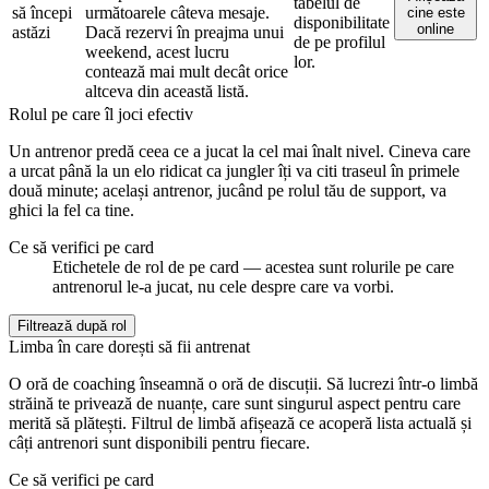
tabelul de
să începi
următoarele câteva mesaje.
cine este
disponibilitate
online
astăzi
Dacă rezervi în preajma unui
de pe profilul
weekend, acest lucru
lor.
contează mai mult decât orice
altceva din această listă.
Rolul pe care îl joci efectiv
Un antrenor predă ceea ce a jucat la cel mai înalt nivel. Cineva care
a urcat până la un elo ridicat ca jungler îți va citi traseul în primele
două minute; același antrenor, jucând pe rolul tău de support, va
ghici la fel ca tine.
Ce să verifici pe card
Etichetele de rol de pe card — acestea sunt rolurile pe care
antrenorul le-a jucat, nu cele despre care va vorbi.
Filtrează după rol
Limba în care dorești să fii antrenat
O oră de coaching înseamnă o oră de discuții. Să lucrezi într-o limbă
străină te privează de nuanțe, care sunt singurul aspect pentru care
merită să plătești. Filtrul de limbă afișează ce acoperă lista actuală și
câți antrenori sunt disponibili pentru fiecare.
Ce să verifici pe card