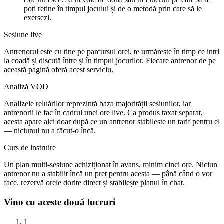
poți reține în timpul jocului și de o metodă prin care să le
exersezi.
Sesiune live
Antrenorul este cu tine pe parcursul orei, te urmărește în timp ce intri
la coadă și discută între și în timpul jocurilor. Fiecare antrenor de pe
această pagină oferă acest serviciu.
Analiză VOD
Analizele reluărilor reprezintă baza majorității sesiunilor, iar
antrenorii le fac în cadrul unei ore live. Ca produs taxat separat,
acesta apare aici doar după ce un antrenor stabilește un tarif pentru el
— niciunul nu a făcut-o încă.
Curs de instruire
Un plan multi-sesiune achiziționat în avans, minim cinci ore. Niciun
antrenor nu a stabilit încă un preț pentru acesta — până când o vor
face, rezervă orele dorite direct și stabilește planul în chat.
Vino cu aceste două lucruri
1