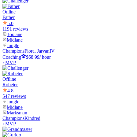
Online
Father
5.0
1191 reviews
Toplane
Midlane
Jungle
Champions
Fiora, JarvanIV
Coaching
$68.99
/ hour
MVP
Offline
Robeter
4.8
547 reviews
Jungle
Midlane
Marksman
Champions
Kindred
MVP