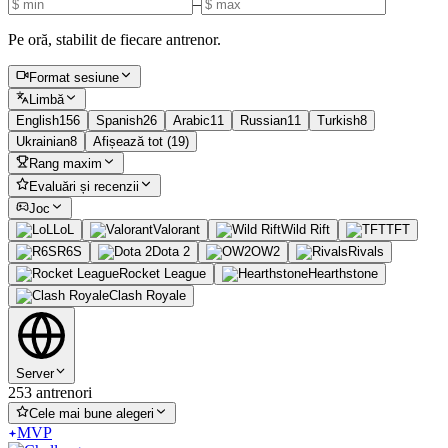
–
Pe oră, stabilit de fiecare antrenor.
Format sesiune
Limbă
English
156
Spanish
26
Arabic
11
Russian
11
Turkish
8
Ukrainian
8
Afișează tot (19)
Rang maxim
Evaluări și recenzii
Joc
LoL
Valorant
Wild Rift
TFT
R6S
Dota 2
OW2
Rivals
Rocket League
Hearthstone
Clash Royale
Server
253 antrenori
Cele mai bune alegeri
MVP