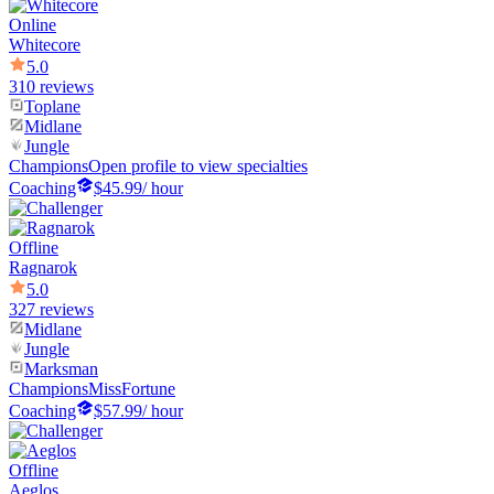
Online
Whitecore
5.0
310 reviews
Toplane
Midlane
Jungle
Champions
Open profile to view specialties
Coaching
$45.99
/ hour
Offline
Ragnarok
5.0
327 reviews
Midlane
Jungle
Marksman
Champions
MissFortune
Coaching
$57.99
/ hour
Offline
Aeglos