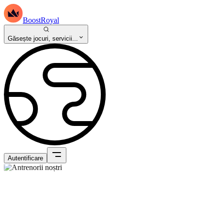
BoostRoyal
Găsește jocuri, servicii...
Autentificare