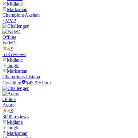
Midlane
Marksman
Champions
Akshan
MVP
Offline
FadeD
4.9
513 reviews
Midlane
Jungle
Marksman
Champions
Tristana
Coaching
$45.99
/ hour
Online
Acura
4.9
3090 reviews
Midlane
Jungle
Marksman