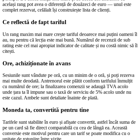
același rang pot avea o diferență de douăzeci de euro — unul este
complet rezervat, celălalt își construiește lista de clienți.
Ce reflectă de fapt tariful
Un rang maxim mai mare crește tariful deoarece mai puțini oameni îl
au, nu pentru că lecția este mai bună. Numărul de recenzii de sub
rating este cel mai apropiat indicator de calitate și nu costă nimic să îl
citești.
Ore, achiziționate în avans
Sesiunile sunt vândute pe oră, cu un minim de o oră, și poți rezerva
mai multe deodată. Antrenorul este plătit conform tarifului înmulțit
cu numărul de ore; la finalizarea comenzii se adaugă TVA acolo
unde țara ta îl impune sau o taxă de serviciu de 5% acolo unde nu
este cazul. Ambele sunt detaliate înainte de plată.
Moneda ta, convertită pentru tine
Tarifele sunt stabilite în euro și afișate convertit, astfel încât suma de
pe un card să fie direct comparabilă cu cea de lângă ea. Această
conversie este motivul pentru care un tarif se poate modifica cu o
unitate de rotunjire între vizite.