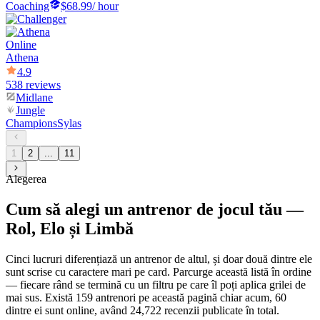
Coaching
$68.99
/ hour
Online
Athena
4.9
538 reviews
Midlane
Jungle
Champions
Sylas
1
2
...
11
Alegerea
Cum să alegi un antrenor de jocul tău —
Rol, Elo și Limbă
Cinci lucruri diferențiază un antrenor de altul, și doar două dintre ele
sunt scrise cu caractere mari pe card. Parcurge această listă în ordine
— fiecare rând se termină cu un filtru pe care îl poți aplica grilei de
mai sus. Există 159 antrenori pe această pagină chiar acum, 60
dintre ei sunt online, având 24,722 recenzii publicate în total.