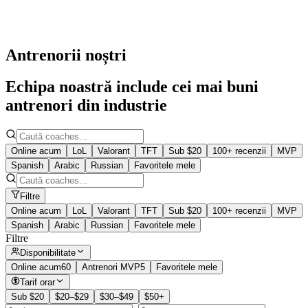
Antrenorii noștri
Echipa noastră include cei mai buni
antrenori din industrie
Online acum
LoL
Valorant
TFT
Sub $20
100+ recenzii
MVP
Spanish
Arabic
Russian
Favoritele mele
Filtre
Online acum
LoL
Valorant
TFT
Sub $20
100+ recenzii
MVP
Spanish
Arabic
Russian
Favoritele mele
Filtre
Disponibilitate
Online acum
60
Antrenori MVP
5
Favoritele mele
Tarif orar
Sub $20
$20–$29
$30–$49
$50+