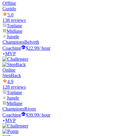
Offline
Gurido
5.0
138 reviews
Toplane
Midlane
Jungle
Champions
Belveth
Coaching
$22.99
/ hour
MVP
Online
StepBack
4.9
128 reviews
Toplane
Jungle
Midlane
Champions
Riven
Coaching
$39.99
/ hour
MVP