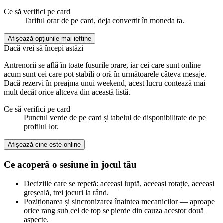
Ce să verifici pe card
Tariful orar de pe card, deja convertit în moneda ta.
Afișează opțiunile mai ieftine
Dacă vrei să începi astăzi
Antrenorii se află în toate fusurile orare, iar cei care sunt online
acum sunt cei care pot stabili o oră în următoarele câteva mesaje.
Dacă rezervi în preajma unui weekend, acest lucru contează mai
mult decât orice altceva din această listă.
Ce să verifici pe card
Punctul verde de pe card și tabelul de disponibilitate de pe
profilul lor.
Afișează cine este online
Ce acoperă o sesiune în jocul tău
Deciziile care se repetă: aceeași luptă, aceeași rotație, aceeași
greșeală, trei jocuri la rând.
Poziționarea și sincronizarea înaintea mecanicilor — aproape
orice rang sub cel de top se pierde din cauza acestor două
aspecte.