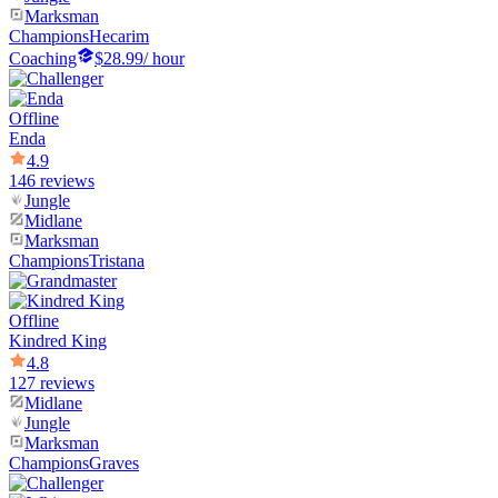
Marksman
Champions
Hecarim
Coaching
$28.99
/ hour
Offline
Enda
4.9
146 reviews
Jungle
Midlane
Marksman
Champions
Tristana
Offline
Kindred King
4.8
127 reviews
Midlane
Jungle
Marksman
Champions
Graves